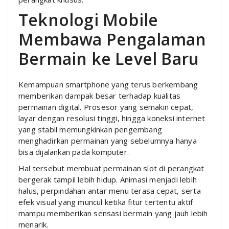
Teknologi Mobile
Membawa Pengalaman
Bermain ke Level Baru
Kemampuan smartphone yang terus berkembang
memberikan dampak besar terhadap kualitas
permainan digital. Prosesor yang semakin cepat,
layar dengan resolusi tinggi, hingga koneksi internet
yang stabil memungkinkan pengembang
menghadirkan permainan yang sebelumnya hanya
bisa dijalankan pada komputer.
Hal tersebut membuat permainan slot di perangkat
bergerak tampil lebih hidup. Animasi menjadi lebih
halus, perpindahan antar menu terasa cepat, serta
efek visual yang muncul ketika fitur tertentu aktif
mampu memberikan sensasi bermain yang jauh lebih
menarik.