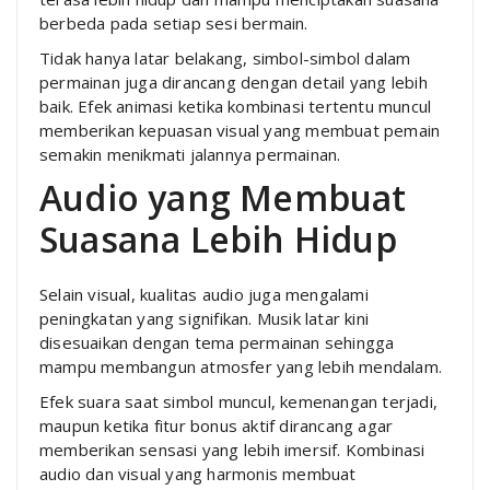
berbeda pada setiap sesi bermain.
Tidak hanya latar belakang, simbol-simbol dalam
permainan juga dirancang dengan detail yang lebih
baik. Efek animasi ketika kombinasi tertentu muncul
memberikan kepuasan visual yang membuat pemain
semakin menikmati jalannya permainan.
Audio yang Membuat
Suasana Lebih Hidup
Selain visual, kualitas audio juga mengalami
peningkatan yang signifikan. Musik latar kini
disesuaikan dengan tema permainan sehingga
mampu membangun atmosfer yang lebih mendalam.
Efek suara saat simbol muncul, kemenangan terjadi,
maupun ketika fitur bonus aktif dirancang agar
memberikan sensasi yang lebih imersif. Kombinasi
audio dan visual yang harmonis membuat