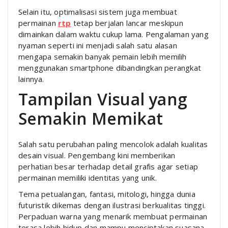
Selain itu, optimalisasi sistem juga membuat
permainan
rtp
tetap berjalan lancar meskipun
dimainkan dalam waktu cukup lama. Pengalaman yang
nyaman seperti ini menjadi salah satu alasan
mengapa semakin banyak pemain lebih memilih
menggunakan smartphone dibandingkan perangkat
lainnya.
Tampilan Visual yang
Semakin Memikat
Salah satu perubahan paling mencolok adalah kualitas
desain visual. Pengembang kini memberikan
perhatian besar terhadap detail grafis agar setiap
permainan memiliki identitas yang unik.
Tema petualangan, fantasi, mitologi, hingga dunia
futuristik dikemas dengan ilustrasi berkualitas tinggi.
Perpaduan warna yang menarik membuat permainan
terasa lebih hidup dan mampu menciptakan suasana