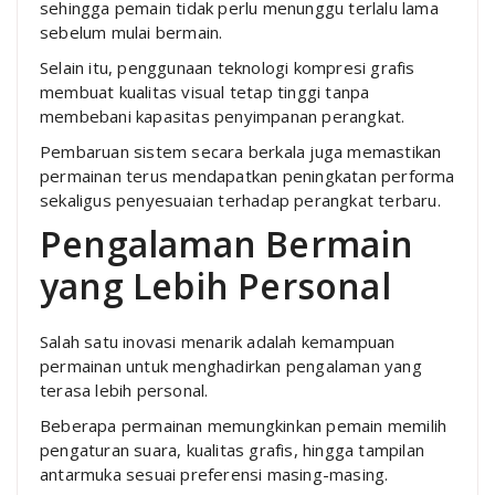
sehingga pemain tidak perlu menunggu terlalu lama
sebelum mulai bermain.
Selain itu, penggunaan teknologi kompresi grafis
membuat kualitas visual tetap tinggi tanpa
membebani kapasitas penyimpanan perangkat.
Pembaruan sistem secara berkala juga memastikan
permainan terus mendapatkan peningkatan performa
sekaligus penyesuaian terhadap perangkat terbaru.
Pengalaman Bermain
yang Lebih Personal
Salah satu inovasi menarik adalah kemampuan
permainan untuk menghadirkan pengalaman yang
terasa lebih personal.
Beberapa permainan memungkinkan pemain memilih
pengaturan suara, kualitas grafis, hingga tampilan
antarmuka sesuai preferensi masing-masing.