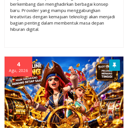
berkembang dan menghadirkan berbagai konsep
baru. Provider yang mampu menggabungkan
kreativitas dengan kemajuan teknologi akan menjadi
bagian penting dalam membentuk masa depan
hiburan digital.
4
Agu, 2026