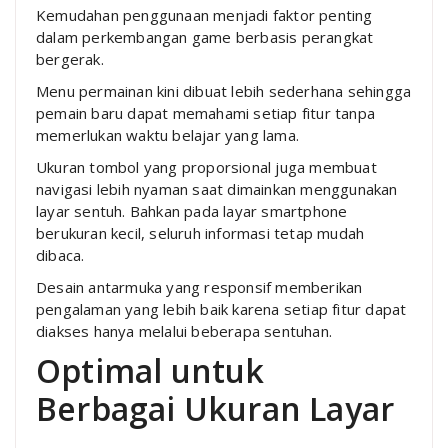
Kemudahan penggunaan menjadi faktor penting
dalam perkembangan game berbasis perangkat
bergerak.
Menu permainan kini dibuat lebih sederhana sehingga
pemain baru dapat memahami setiap fitur tanpa
memerlukan waktu belajar yang lama.
Ukuran tombol yang proporsional juga membuat
navigasi lebih nyaman saat dimainkan menggunakan
layar sentuh. Bahkan pada layar smartphone
berukuran kecil, seluruh informasi tetap mudah
dibaca.
Desain antarmuka yang responsif memberikan
pengalaman yang lebih baik karena setiap fitur dapat
diakses hanya melalui beberapa sentuhan.
Optimal untuk
Berbagai Ukuran Layar