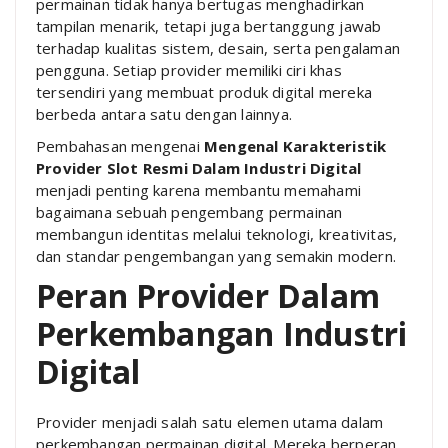
permainan tidak hanya bertugas menghadirkan
tampilan menarik, tetapi juga bertanggung jawab
terhadap kualitas sistem, desain, serta pengalaman
pengguna. Setiap provider memiliki ciri khas
tersendiri yang membuat produk digital mereka
berbeda antara satu dengan lainnya.
Pembahasan mengenai
Mengenal Karakteristik
Provider Slot Resmi Dalam Industri Digital
menjadi penting karena membantu memahami
bagaimana sebuah pengembang permainan
membangun identitas melalui teknologi, kreativitas,
dan standar pengembangan yang semakin modern.
Peran Provider Dalam
Perkembangan Industri
Digital
Provider menjadi salah satu elemen utama dalam
perkembangan permainan digital. Mereka berperan