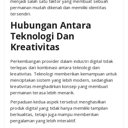
menjadi salah satu faktor yang membuat sebuah
permainan mudah dikenali dan memiliki identitas
tersendiri.
Hubungan Antara
Teknologi Dan
Kreativitas
Perkembangan provider dalam industri digital tidak
terlepas dari kombinasi antara teknologi dan
kreativitas. Teknologi memberikan kemampuan untuk
menciptakan sistem yang lebih modern, sedangkan
kreativitas menghadirkan konsep yang membuat
permainan terasa lebih menarik.
Perpaduan kedua aspek tersebut menghasilkan
produk digital yang tidak hanya memiliki tampilan
berkualitas, tetapi juga mampu memberikan
pengalaman yang lebih interaktif.