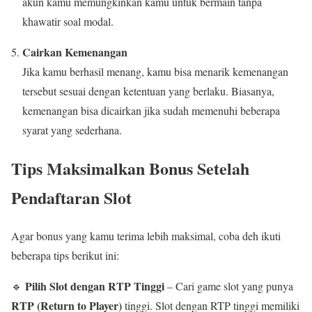
akun kamu memungkinkan kamu untuk bermain tanpa
khawatir soal modal.
Cairkan Kemenangan
Jika kamu berhasil menang, kamu bisa menarik kemenangan
tersebut sesuai dengan ketentuan yang berlaku. Biasanya,
kemenangan bisa dicairkan jika sudah memenuhi beberapa
syarat yang sederhana.
Tips Maksimalkan Bonus Setelah
Pendaftaran Slot
Agar bonus yang kamu terima lebih maksimal, coba deh ikuti
beberapa tips berikut ini:
Pilih Slot dengan RTP Tinggi
🔹
– Cari game slot yang punya
RTP (Return to Player)
tinggi. Slot dengan RTP tinggi memiliki