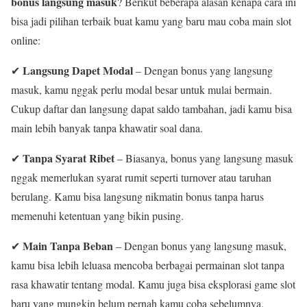
bonus langsung masuk
? Berikut beberapa alasan kenapa cara ini
bisa jadi pilihan terbaik buat kamu yang baru mau coba main slot
online:
Langsung Dapet Modal
✔
– Dengan bonus yang langsung
masuk, kamu nggak perlu modal besar untuk mulai bermain.
Cukup daftar dan langsung dapat saldo tambahan, jadi kamu bisa
main lebih banyak tanpa khawatir soal dana.
Tanpa Syarat Ribet
✔
– Biasanya, bonus yang langsung masuk
nggak memerlukan syarat rumit seperti turnover atau taruhan
berulang. Kamu bisa langsung nikmatin bonus tanpa harus
memenuhi ketentuan yang bikin pusing.
Main Tanpa Beban
✔
– Dengan bonus yang langsung masuk,
kamu bisa lebih leluasa mencoba berbagai permainan slot tanpa
rasa khawatir tentang modal. Kamu juga bisa eksplorasi game slot
baru yang mungkin belum pernah kamu coba sebelumnya.