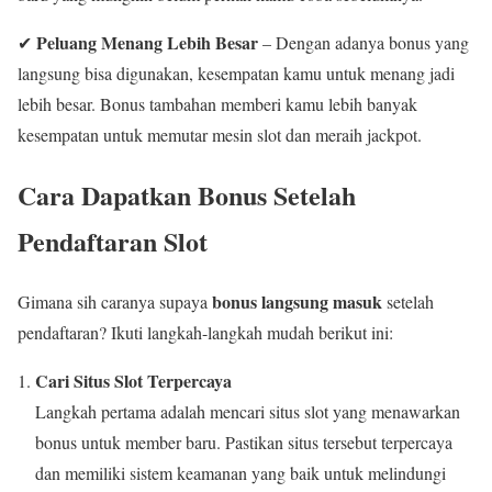
Peluang Menang Lebih Besar
✔
– Dengan adanya bonus yang
langsung bisa digunakan, kesempatan kamu untuk menang jadi
lebih besar. Bonus tambahan memberi kamu lebih banyak
kesempatan untuk memutar mesin slot dan meraih jackpot.
Cara Dapatkan Bonus Setelah
Pendaftaran Slot
bonus langsung masuk
Gimana sih caranya supaya
setelah
pendaftaran? Ikuti langkah-langkah mudah berikut ini:
Cari Situs Slot Terpercaya
Langkah pertama adalah mencari situs slot yang menawarkan
bonus untuk member baru. Pastikan situs tersebut terpercaya
dan memiliki sistem keamanan yang baik untuk melindungi