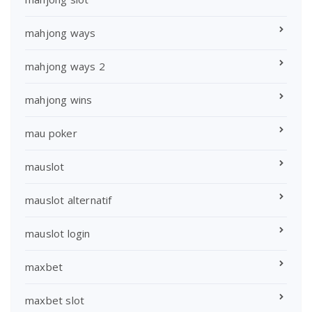
mahjong ways
mahjong ways 2
mahjong wins
mau poker
mauslot
mauslot alternatif
mauslot login
maxbet
maxbet slot