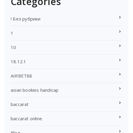
Categories
! Без рубрики
1
10
18.12.1
AIRBET88
asian bookies handicap
baccarat
baccarat online
Blog