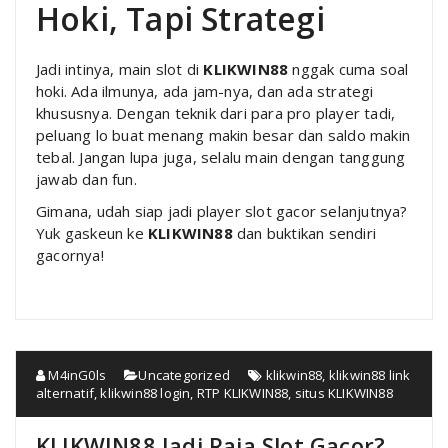
Hoki, Tapi Strategi
Jadi intinya, main slot di
KLIKWIN88
nggak cuma soal
hoki. Ada ilmunya, ada jam-nya, dan ada strategi
khususnya. Dengan teknik dari para pro player tadi,
peluang lo buat menang makin besar dan saldo makin
tebal. Jangan lupa juga, selalu main dengan tanggung
jawab dan fun.
Gimana, udah siap jadi player slot gacor selanjutnya?
Yuk gaskeun ke
KLIKWIN88
dan buktikan sendiri
gacornya!
M4inG0ls
Uncategorized
klikwin88
,
klikwin88 link
alternatif
,
klikwin88 login
,
RTP KLIKWIN88
,
situs KLIKWIN88
KLIKWIN88 Jadi Raja Slot Gacor?