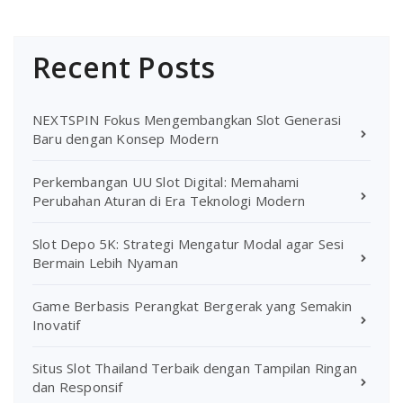
Recent Posts
NEXTSPIN Fokus Mengembangkan Slot Generasi
Baru dengan Konsep Modern
Perkembangan UU Slot Digital: Memahami
Perubahan Aturan di Era Teknologi Modern
Slot Depo 5K: Strategi Mengatur Modal agar Sesi
Bermain Lebih Nyaman
Game Berbasis Perangkat Bergerak yang Semakin
Inovatif
Situs Slot Thailand Terbaik dengan Tampilan Ringan
dan Responsif