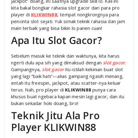
jackpot” doang, ini saatnya upgrade skill lo. Kali ini
kita bakal bongkar rahasia slot gacor dari para pro
player di
KLIKWIN88
, tempat nongkrongnya para
pencinta slot sejati. Yuk simak teknik rahasia dan jam
main terbaik yang bisa bikin lo panen cuan!
Apa Itu Slot Gacor?
Sebelum masuk ke teknik dan waktunya, kita harus
ngerti dulu apa sih yang dimaksud dengan
slot gacor
.
Gampangnya,
slot gacor
itu istilah kekinian buat slot
yang lagi “baik hati”—alias gampang ngasih menang,
entah itu freespin, jackpot, atau scatter-nya keluar
terus. Nah, pro player di
KLIKWIN88
punya cara
khusus buat ngebaca kapan mesin lagi gacor, dan itu
bukan sekadar hoki doang, bro!
Teknik Jitu Ala Pro
Player KLIKWIN88