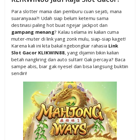
Para slotter mania dan pemburu cuan sejati, mana
suaranyaaa?! Udah siap belum ketemu sama
destinasi paling hot buat ngejar jackpot dan
gampang menang
? Kalau selama ini kalian cuma
muter-muter di link yang zonk mulu, siap-siap kaget!
Karena kali ini kita bakal ngebongkar rahasia
Link
Slot Gacor KLIKWIN88
, yang dijamin bikin kalian
betah nangkring dan auto sultan! Gak percaya? Baca
sampe abis, biar gak nyesel dan bisa langsung buktiin
sendiri!