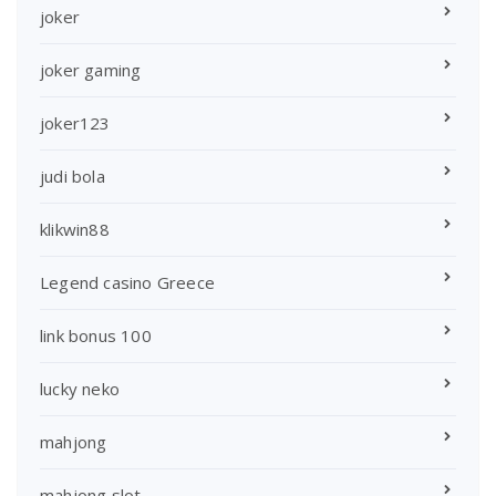
joker
joker gaming
joker123
judi bola
klikwin88
Legend casino Greece
link bonus 100
lucky neko
mahjong
mahjong slot