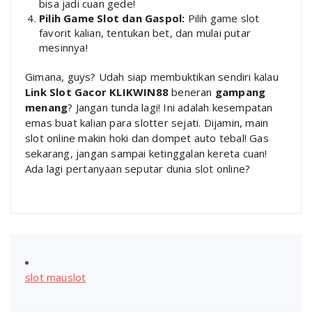
bisa jadi cuan gede!
Pilih Game Slot dan Gaspol:
Pilih game slot
favorit kalian, tentukan bet, dan mulai putar
mesinnya!
Gimana, guys? Udah siap membuktikan sendiri kalau
Link Slot Gacor KLIKWIN88
beneran
gampang
menang
? Jangan tunda lagi! Ini adalah kesempatan
emas buat kalian para slotter sejati. Dijamin, main
slot online makin hoki dan dompet auto tebal! Gas
sekarang, jangan sampai ketinggalan kereta cuan!
Ada lagi pertanyaan seputar dunia slot online?
slot mauslot