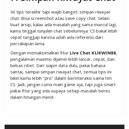
Ini tips terakhir tapi wajib banget: simpan riwayat
chat. Bisa screenshot atau save copy chat. Selain
buat arsip, kalau ada masalah yang sama muncul lagi,
kamu tinggal tunjukin chat sebelumnya. CS bakal lebih
cepat tanggap karena udah ada referensi dari
percakapan lama.
Dengan memaksimalkan fitur
Live Chat KLIKWIN88
,
pengalaman mainmu dijamin lebih lancar, cepat, dan
bebas ribet. Dari siapin data dulu, pakai bahasa
santai, sampai simpan riwayat chat, semua tips ini
bikin kamu lebih “pro” dalam berinteraksi sama tim
CS. Jadi, jangan cuma main game aja, tapi juga smart
pakai fitur yang ada supaya setiap masalah beres
dalam hitungan menit.