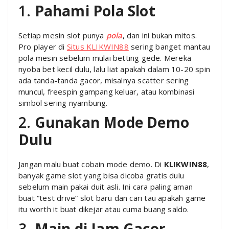
1.
Pahami Pola Slot
Setiap mesin slot punya
pola
, dan ini bukan mitos.
Pro player di
Situs KLIKWIN88
sering banget mantau
pola mesin sebelum mulai betting gede. Mereka
nyoba bet kecil dulu, lalu liat apakah dalam 10-20 spin
ada tanda-tanda gacor, misalnya scatter sering
muncul, freespin gampang keluar, atau kombinasi
simbol sering nyambung.
2.
Gunakan Mode Demo
Dulu
Jangan malu buat cobain mode demo. Di
KLIKWIN88
,
banyak game slot yang bisa dicoba gratis dulu
sebelum main pakai duit asli. Ini cara paling aman
buat “test drive” slot baru dan cari tau apakah game
itu worth it buat dikejar atau cuma buang saldo.
3.
Main di Jam Gacor