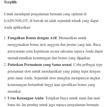
Terpilih
Untuk mendapati pengalaman bermain yang optimal di
GADUNSLOT, di bawah ini ialah sejumlah teknik yang dapat
Anda aplikasikan:
Fungsikan Bonus dengan Arif
: Memastikan untuk
menggunakan bonus new anggota dan promo yang lain. Baca
persyaratan serta keputusan secara saksama supaya Anda dapat
memaksimalkan keuntungan dari bonus yang dijajakan.
Putuskan Permainan yang Sama sesuai
: Coba pelbagai type
permainan slots untuk mendapatkan yang paling tepat dengan
jenis main Anda. Sejumlah slots mungkin mempunyai tingkat
kemenangan bertambah tinggi atau spesifikasi bonus yang
memikat.
Urus Keuangan Anda
: Tetapkan biaya untuk main dan taati
batas itu. Ini penting untuk jaga supaya pengalaman bermain