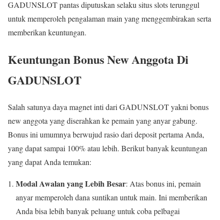
GADUNSLOT pantas diputuskan selaku situs slots terunggul
untuk memperoleh pengalaman main yang menggembirakan serta
memberikan keuntungan.
Keuntungan Bonus New Anggota Di
GADUNSLOT
Salah satunya daya magnet inti dari GADUNSLOT yakni bonus
new anggota yang diserahkan ke pemain yang anyar gabung.
Bonus ini umumnya berwujud rasio dari deposit pertama Anda,
yang dapat sampai 100% atau lebih. Berikut banyak keuntungan
yang dapat Anda temukan:
Modal Awalan yang Lebih Besar
: Atas bonus ini, pemain
anyar memperoleh dana suntikan untuk main. Ini memberikan
Anda bisa lebih banyak peluang untuk coba pelbagai