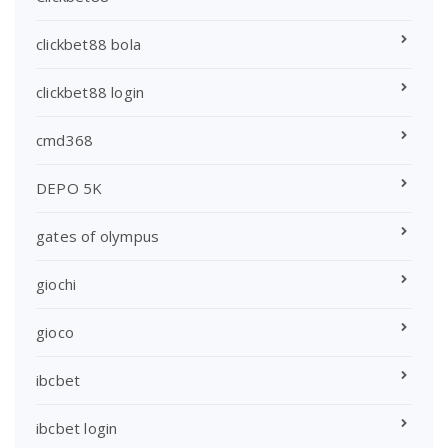
clickbet88 bola
clickbet88 login
cmd368
DEPO 5K
gates of olympus
giochi
gioco
ibcbet
ibcbet login