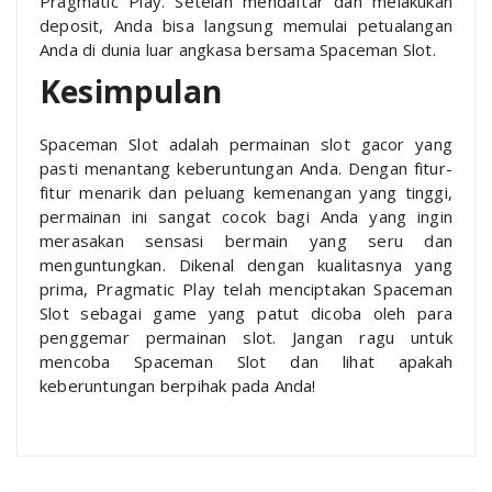
Pragmatic Play. Setelah mendaftar dan melakukan
deposit, Anda bisa langsung memulai petualangan
Anda di dunia luar angkasa bersama Spaceman Slot.
Kesimpulan
Spaceman Slot adalah permainan slot gacor yang
pasti menantang keberuntungan Anda. Dengan fitur-
fitur menarik dan peluang kemenangan yang tinggi,
permainan ini sangat cocok bagi Anda yang ingin
merasakan sensasi bermain yang seru dan
menguntungkan. Dikenal dengan kualitasnya yang
prima, Pragmatic Play telah menciptakan Spaceman
Slot sebagai game yang patut dicoba oleh para
penggemar permainan slot. Jangan ragu untuk
mencoba Spaceman Slot dan lihat apakah
keberuntungan berpihak pada Anda!