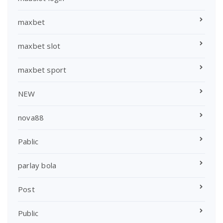
maxbet
maxbet slot
maxbet sport
NEW
nova88
Pablic
parlay bola
Post
Public