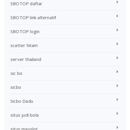
SBOTOP daftar
SBOTOP link alternatif
SBOTOP login
scatter hitam
server thailand
sic bo
sicbo
Sicbo Dadu
situs judi bola
situs mauslot