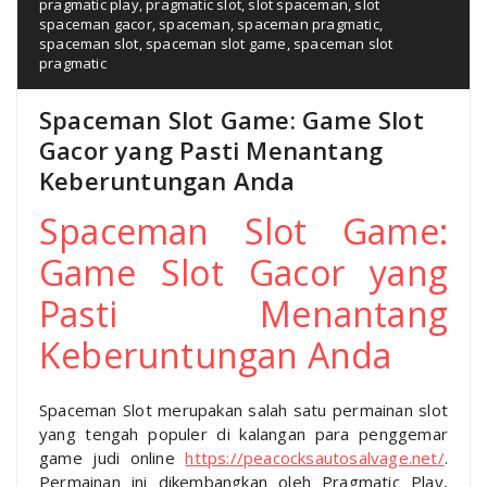
pragmatic play
,
pragmatic slot
,
slot spaceman
,
slot
spaceman gacor
,
spaceman
,
spaceman pragmatic
,
spaceman slot
,
spaceman slot game
,
spaceman slot
pragmatic
Spaceman Slot Game: Game Slot
Gacor yang Pasti Menantang
Keberuntungan Anda
Spaceman Slot Game:
Game Slot Gacor yang
Pasti Menantang
Keberuntungan Anda
Spaceman Slot merupakan salah satu permainan slot
yang tengah populer di kalangan para penggemar
game judi online
https://peacocksautosalvage.net/
.
Permainan ini dikembangkan oleh Pragmatic Play,