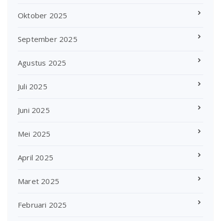
Oktober 2025
September 2025
Agustus 2025
Juli 2025
Juni 2025
Mei 2025
April 2025
Maret 2025
Februari 2025