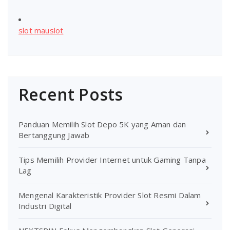
slot mauslot
Recent Posts
Panduan Memilih Slot Depo 5K yang Aman dan
Bertanggung Jawab
Tips Memilih Provider Internet untuk Gaming Tanpa
Lag
Mengenal Karakteristik Provider Slot Resmi Dalam
Industri Digital