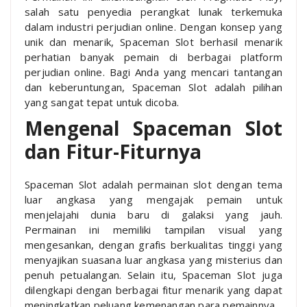
salah satu penyedia perangkat lunak terkemuka
dalam industri perjudian online. Dengan konsep yang
unik dan menarik, Spaceman Slot berhasil menarik
perhatian banyak pemain di berbagai platform
perjudian online. Bagi Anda yang mencari tantangan
dan keberuntungan, Spaceman Slot adalah pilihan
yang sangat tepat untuk dicoba.
Mengenal Spaceman Slot
dan Fitur-Fiturnya
Spaceman Slot adalah permainan slot dengan tema
luar angkasa yang mengajak pemain untuk
menjelajahi dunia baru di galaksi yang jauh.
Permainan ini memiliki tampilan visual yang
mengesankan, dengan grafis berkualitas tinggi yang
menyajikan suasana luar angkasa yang misterius dan
penuh petualangan. Selain itu, Spaceman Slot juga
dilengkapi dengan berbagai fitur menarik yang dapat
meningkatkan peluang kemenangan para pemainnya.