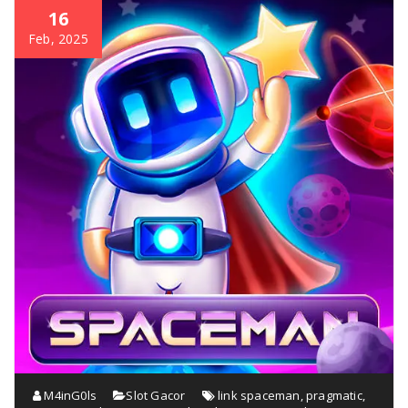
16
Feb, 2025
M4inG0ls
Slot Gacor
link spaceman
,
pragmatic
,