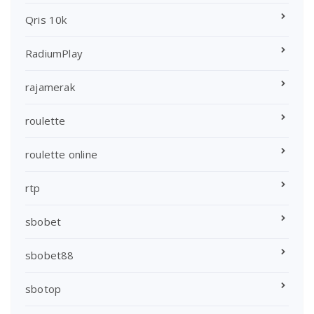
Qris 10k
RadiumPlay
rajamerak
roulette
roulette online
rtp
sbobet
sbobet88
sbotop