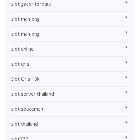
slot gacor terbaru
slot mahjong
slot mahjong'
slot online
slot qris
Slot Qris 10k
slot server thailand
slot spaceman
slot thailand
slot777