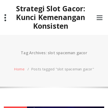
Skip
Strategi Slot Gacor:
to
content
Kunci Kemenangan
Konsisten
Tag Archives: slot spaceman gacor
Home
/
Posts tagged "slot spaceman gacor"