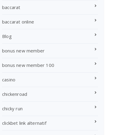
baccarat
baccarat online
Blog
bonus new member
bonus new member 100
casino
chickenroad
chicky run
clickbet link alternatif