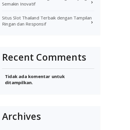
Semakin Inovatif
Situs Slot Thailand Terbaik dengan Tampilan
Ringan dan Responsif
Recent Comments
Tidak ada komentar untuk
ditampilkan.
Archives