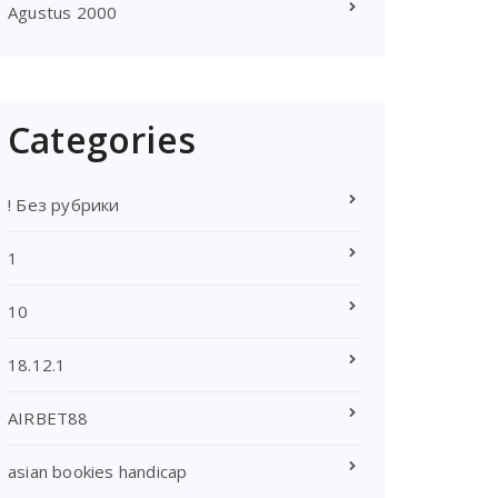
Agustus 2000
Categories
! Без рубрики
1
10
18.12.1
AIRBET88
asian bookies handicap