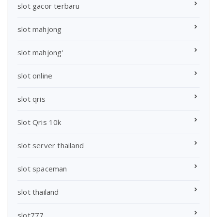
slot gacor terbaru
slot mahjong
slot mahjong'
slot online
slot qris
Slot Qris 10k
slot server thailand
slot spaceman
slot thailand
slot777