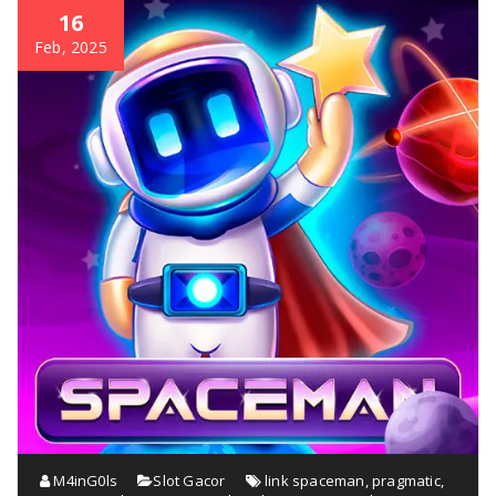
16
Feb, 2025
M4inG0ls
Slot Gacor
link spaceman
,
pragmatic
,