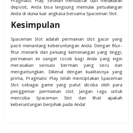
Pragmatic Play. Setelah mendaftar dan melakukan
deposit, Anda bisa langsung memulai petualangan
Anda di dunia luar angkasa bersama Spaceman Slot.
Kesimpulan
Spaceman Slot adalah permainan slot gacor yang
pasti menantang keberuntungan Anda. Dengan fitur-
fitur menarik dan peluang kemenangan yang tinggi,
permainan ini sangat cocok bagi Anda yang ingin
merasakan sensasi bermain yang seru dan
menguntungkan. Dikenal dengan kualitasnya yang
prima, Pragmatic Play telah menciptakan Spaceman
Slot sebagai game yang patut dicoba oleh para
penggemar permainan slot. Jangan ragu untuk
mencoba Spaceman Slot dan lihat apakah
keberuntungan berpihak pada Anda!