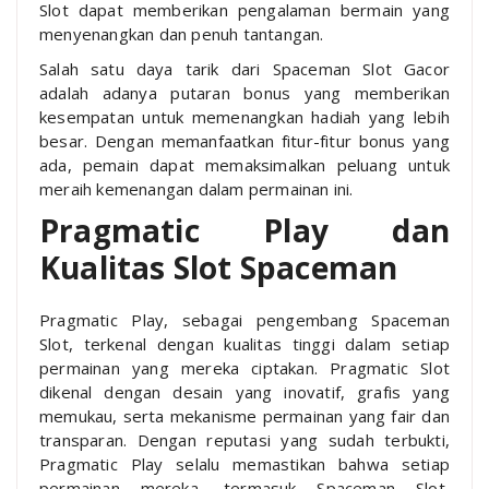
Slot dapat memberikan pengalaman bermain yang
menyenangkan dan penuh tantangan.
Salah satu daya tarik dari Spaceman Slot Gacor
adalah adanya putaran bonus yang memberikan
kesempatan untuk memenangkan hadiah yang lebih
besar. Dengan memanfaatkan fitur-fitur bonus yang
ada, pemain dapat memaksimalkan peluang untuk
meraih kemenangan dalam permainan ini.
Pragmatic Play dan
Kualitas Slot Spaceman
Pragmatic Play, sebagai pengembang Spaceman
Slot, terkenal dengan kualitas tinggi dalam setiap
permainan yang mereka ciptakan. Pragmatic Slot
dikenal dengan desain yang inovatif, grafis yang
memukau, serta mekanisme permainan yang fair dan
transparan. Dengan reputasi yang sudah terbukti,
Pragmatic Play selalu memastikan bahwa setiap
permainan mereka, termasuk Spaceman Slot,