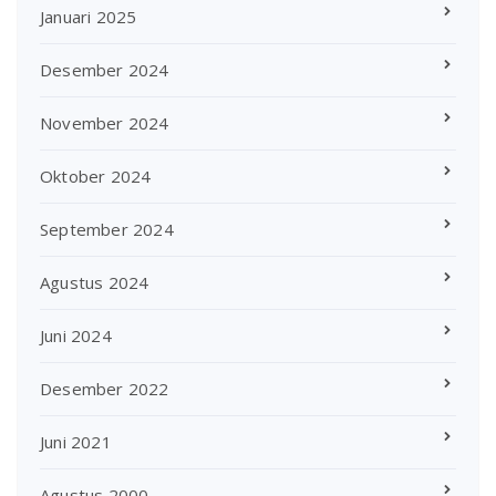
Januari 2025
Desember 2024
November 2024
Oktober 2024
September 2024
Agustus 2024
Juni 2024
Desember 2022
Juni 2021
Agustus 2000