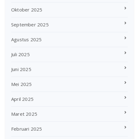
Oktober 2025
September 2025
Agustus 2025
Juli 2025
Juni 2025
Mei 2025
April 2025
Maret 2025
Februari 2025