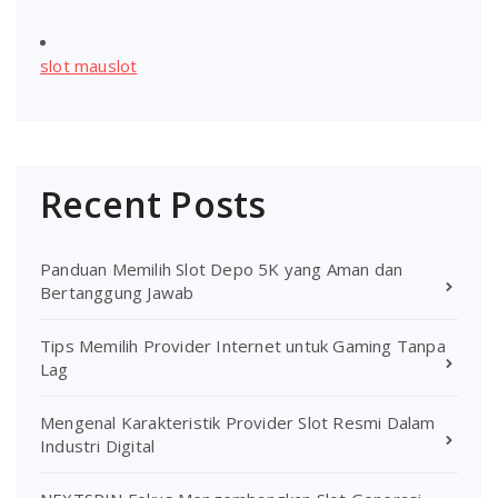
slot mauslot
Recent Posts
Panduan Memilih Slot Depo 5K yang Aman dan
Bertanggung Jawab
Tips Memilih Provider Internet untuk Gaming Tanpa
Lag
Mengenal Karakteristik Provider Slot Resmi Dalam
Industri Digital