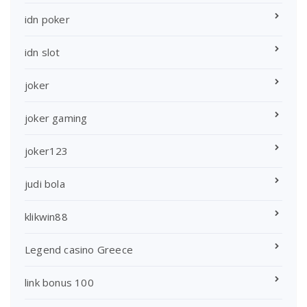
idn poker
idn slot
joker
joker gaming
joker123
judi bola
klikwin88
Legend casino Greece
link bonus 100