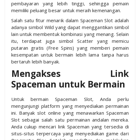
pembayaran yang lebih tinggi, sehingga pemain
memiliki peluang besar untuk meraih kemenangan.
Salah satu fitur menarik dalam Spaceman Slot adalah
adanya simbol Wild yang dapat menggantikan simbol
lain untuk membentuk kombinasi yang menang. Selain
itu, terdapat juga simbol Scatter yang memicu
putaran gratis (Free Spins) yang memberi pemain
kesempatan untuk bermain lebih lama tanpa harus
bertaruh lebih banyak.
Mengakses Link
Spaceman untuk Bermain
Untuk bermain Spaceman Slot, Anda perlu
mengunjungi platform yang menyediakan permainan
ini. Banyak slot online yang menawarkan Spaceman
Slot sebagai salah satu permainan andalan mereka.
Anda cukup mencari link Spaceman yang tersedia di
situs-situs terpercaya yang menyediakan game dari