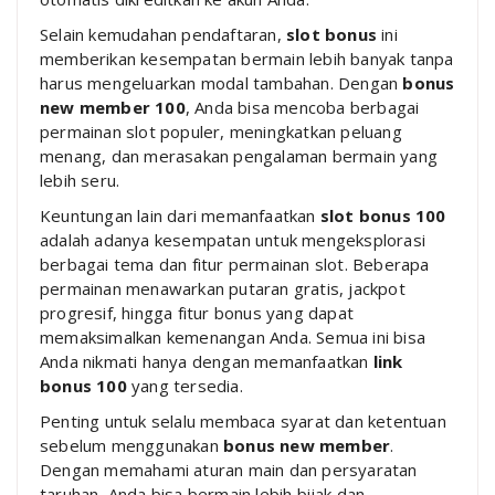
Selain kemudahan pendaftaran,
slot bonus
ini
memberikan kesempatan bermain lebih banyak tanpa
harus mengeluarkan modal tambahan. Dengan
bonus
new member 100
, Anda bisa mencoba berbagai
permainan slot populer, meningkatkan peluang
menang, dan merasakan pengalaman bermain yang
lebih seru.
Keuntungan lain dari memanfaatkan
slot bonus 100
adalah adanya kesempatan untuk mengeksplorasi
berbagai tema dan fitur permainan slot. Beberapa
permainan menawarkan putaran gratis, jackpot
progresif, hingga fitur bonus yang dapat
memaksimalkan kemenangan Anda. Semua ini bisa
Anda nikmati hanya dengan memanfaatkan
link
bonus 100
yang tersedia.
Penting untuk selalu membaca syarat dan ketentuan
sebelum menggunakan
bonus new member
.
Dengan memahami aturan main dan persyaratan
taruhan, Anda bisa bermain lebih bijak dan