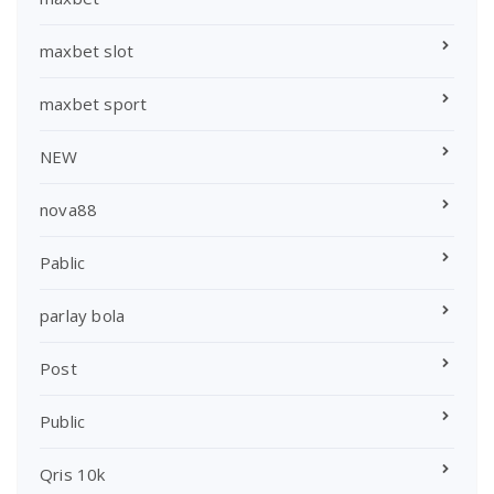
maxbet slot
maxbet sport
NEW
nova88
Pablic
parlay bola
Post
Public
Qris 10k