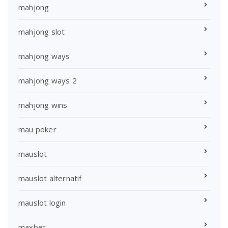
mahjong
mahjong slot
mahjong ways
mahjong ways 2
mahjong wins
mau poker
mauslot
mauslot alternatif
mauslot login
maxbet