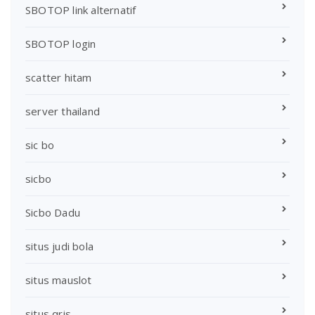
SBOTOP link alternatif
SBOTOP login
scatter hitam
server thailand
sic bo
sicbo
Sicbo Dadu
situs judi bola
situs mauslot
situs qris