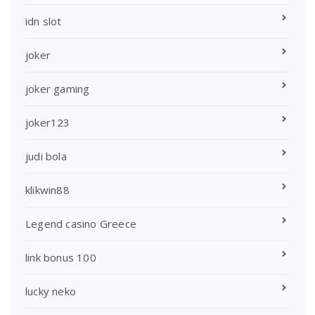
idn slot
joker
joker gaming
joker123
judi bola
klikwin88
Legend casino Greece
link bonus 100
lucky neko