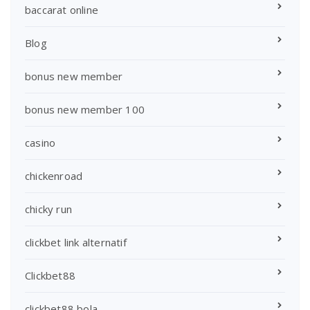
baccarat online
Blog
bonus new member
bonus new member 100
casino
chickenroad
chicky run
clickbet link alternatif
Clickbet88
clickbet88 bola