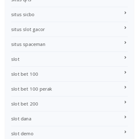
situs sicbo
situs slot gacor
situs spaceman
slot
slot bet 100
slot bet 100 perak
slot bet 200
slot dana
slot demo