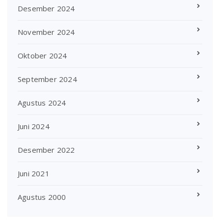
Desember 2024
November 2024
Oktober 2024
September 2024
Agustus 2024
Juni 2024
Desember 2022
Juni 2021
Agustus 2000