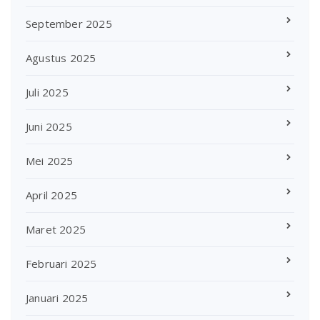
September 2025
Agustus 2025
Juli 2025
Juni 2025
Mei 2025
April 2025
Maret 2025
Februari 2025
Januari 2025