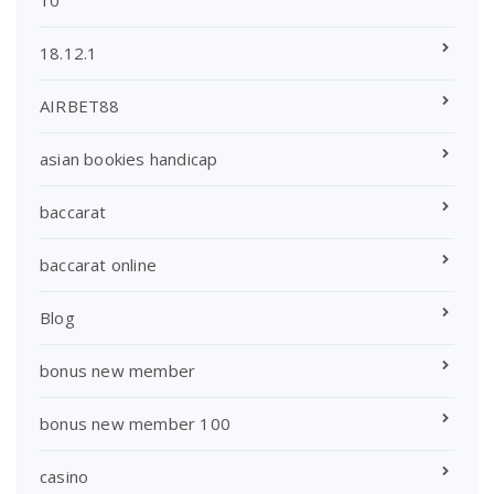
10
18.12.1
AIRBET88
asian bookies handicap
baccarat
baccarat online
Blog
bonus new member
bonus new member 100
casino