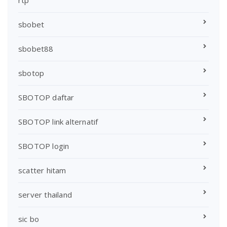
rtp
sbobet
sbobet88
sbotop
SBOTOP daftar
SBOTOP link alternatif
SBOTOP login
scatter hitam
server thailand
sic bo