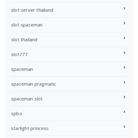
slot server thailand
slot spaceman
slot thailand
slot777
spaceman
spaceman pragmatic
spaceman slot
spbo
starlight princess