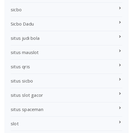
sicbo
Sicbo Dadu
situs judi bola
situs mauslot
situs qris
situs sicbo
situs slot gacor
situs spaceman
slot