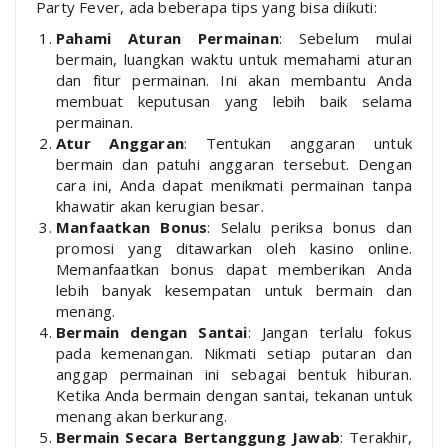
Party Fever, ada beberapa tips yang bisa diikuti:
Pahami Aturan Permainan
: Sebelum mulai
bermain, luangkan waktu untuk memahami aturan
dan fitur permainan. Ini akan membantu Anda
membuat keputusan yang lebih baik selama
permainan.
Atur Anggaran
: Tentukan anggaran untuk
bermain dan patuhi anggaran tersebut. Dengan
cara ini, Anda dapat menikmati permainan tanpa
khawatir akan kerugian besar.
Manfaatkan Bonus
: Selalu periksa bonus dan
promosi yang ditawarkan oleh kasino online.
Memanfaatkan bonus dapat memberikan Anda
lebih banyak kesempatan untuk bermain dan
menang.
Bermain dengan Santai
: Jangan terlalu fokus
pada kemenangan. Nikmati setiap putaran dan
anggap permainan ini sebagai bentuk hiburan.
Ketika Anda bermain dengan santai, tekanan untuk
menang akan berkurang.
Bermain Secara Bertanggung Jawab
: Terakhir,