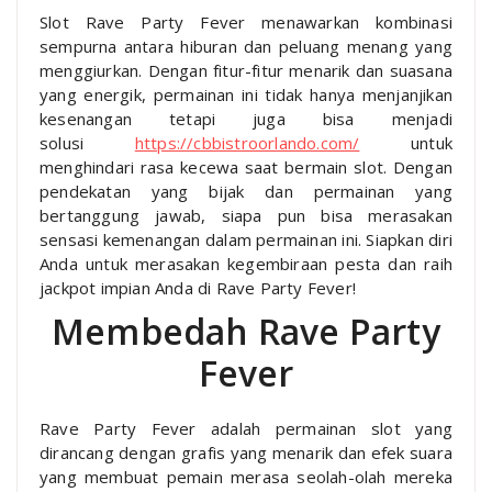
Slot Rave Party Fever menawarkan kombinasi
sempurna antara hiburan dan peluang menang yang
menggiurkan. Dengan fitur-fitur menarik dan suasana
yang energik, permainan ini tidak hanya menjanjikan
kesenangan tetapi juga bisa menjadi
solusi
https://cbbistroorlando.com/
untuk
menghindari rasa kecewa saat bermain slot. Dengan
pendekatan yang bijak dan permainan yang
bertanggung jawab, siapa pun bisa merasakan
sensasi kemenangan dalam permainan ini. Siapkan diri
Anda untuk merasakan kegembiraan pesta dan raih
jackpot impian Anda di Rave Party Fever!
Membedah Rave Party
Fever
Rave Party Fever adalah permainan slot yang
dirancang dengan grafis yang menarik dan efek suara
yang membuat pemain merasa seolah-olah mereka