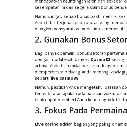
mendapatkan keuntungan lebih dari sekadar 
kesempatan ini dan segera klaim bonus pendaf
Namun, ingat, setiap bonus pasti memiliki sy
Anda tidak terjebak pada aturan yang memba
mungkin mensyaratkan Anda untuk memenuhi pe
2. Gunakan Bonus Seto
Bagi banyak pemain, bonus setoran pertama 
dengan modal lebih banyak.
Casino88
sering 
artinya Anda bisa mulai bertaruh dengan jumla
memperbesar peluang Anda menang, apalagi 
seperti
live casino88
.
Namun, pastikan Anda mengetahui batasan bon
tertentu atau apakah ada batasan waktu dal
bijak dapat memberi Anda keuntungan lebih t
3. Fokus Pada Permaina
Live casino
adalah bagian yang paling dinami