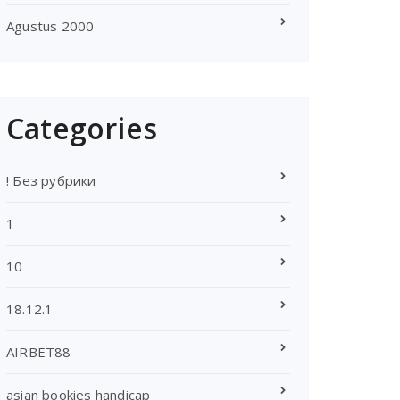
Agustus 2000
Categories
! Без рубрики
1
10
18.12.1
AIRBET88
asian bookies handicap