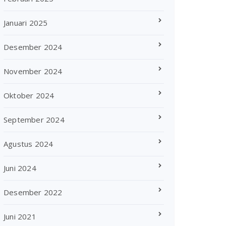
Januari 2025
Desember 2024
November 2024
Oktober 2024
September 2024
Agustus 2024
Juni 2024
Desember 2022
Juni 2021