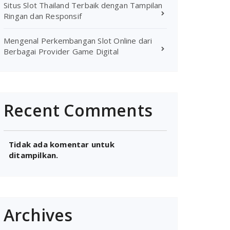
Situs Slot Thailand Terbaik dengan Tampilan
Ringan dan Responsif
Mengenal Perkembangan Slot Online dari
Berbagai Provider Game Digital
Recent Comments
Tidak ada komentar untuk
ditampilkan.
Archives