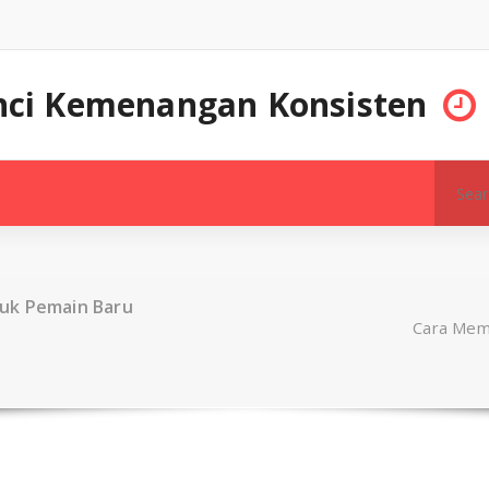
unci Kemenangan Konsisten
Search
for:
tuk Pemain Baru
Cara Mema