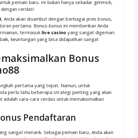
tuk pemain baru. Ini bukan hanya sekadar gimmick,
n dengan cerdas!
8
, Anda akan disambut dengan berbagai jenis bonus,
etoran pertama. Bonus-bonus ini memberikan Anda
ermainan, termasuk
live casino
yang sangat digemari.
baik, keuntungan yang bisa didapatkan sangat
emaksimalkan Bonus
no88
angkah pertama yang tepat. Namun, untuk
a perlu tahu beberapa strategi penting yang akan
ut adalah cara-cara cerdas untuk memaksimalkan
onus Pendaftaran
ng sangat menarik. Sebagai pemain baru, Anda akan