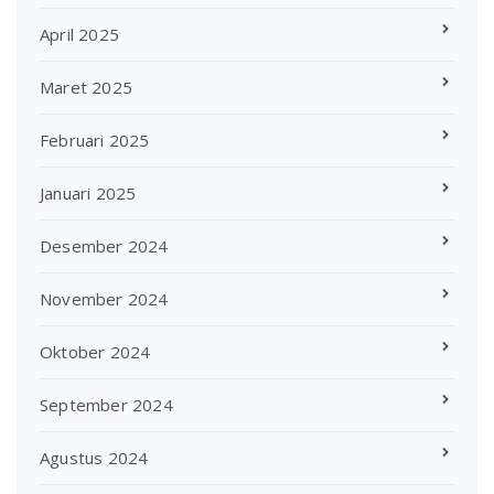
April 2025
Maret 2025
Februari 2025
Januari 2025
Desember 2024
November 2024
Oktober 2024
September 2024
Agustus 2024