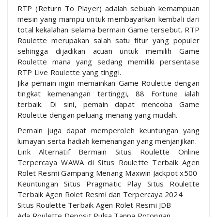
RTP (Return To Player) adalah sebuah kemampuan
mesin yang mampu untuk membayarkan kembali dari
total kekalahan selama bermain Game tersebut. RTP
Roulette merupakan salah satu fitur yang populer
sehingga dijadikan acuan untuk memilih Game
Roulette mana yang sedang memiliki persentase
RTP Live Roulette yang tinggi.
Jika pemain ingin memainkan Game Roulette dengan
tingkat kemenangan tertinggi, 88 Fortune ialah
terbaik. Di sini, pemain dapat mencoba Game
Roulette dengan peluang menang yang mudah.
Pemain juga dapat memperoleh keuntungan yang
lumayan serta hadiah kemenangan yang menjanjikan.
Link Alternatif Bermain Situs Roulette Online
Terpercaya WAWA di Situs Roulette Terbaik Agen
Rolet Resmi Gampang Menang Maxwin Jackpot x500
Keuntungan Situs Pragmatic Play Situs Roulette
Terbaik Agen Rolet Resmi dan Terpercaya 2024
Situs Roulette Terbaik Agen Rolet Resmi JDB
Ada Roulette Deposit Pulsa Tanpa Potongan