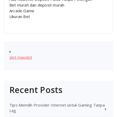
Bet murah dan deposit murah
Arcade Game
Ukuran Bet
slot mauslot
Recent Posts
Tips Memilih Provider Internet untuk Gaming Tanpa
Lag