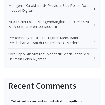
Mengenal Karakteristik Provider Slot Resmi Dalam
Industri Digital
NEXTSPIN Fokus Mengembangkan Slot Generasi
Baru dengan Konsep Modern
Perkembangan UU Slot Digital: Memahami
Perubahan Aturan di Era Teknologi Modern
Slot Depo 5K: Strategi Mengatur Modal agar Sesi
Bermain Lebih Nyaman
Recent Comments
Tidak ada komentar untuk ditampilkan.