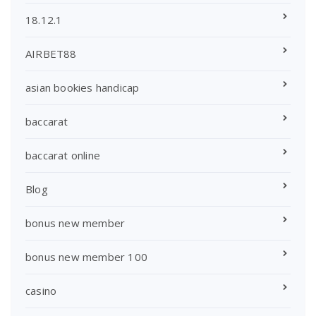
18.12.1
AIRBET88
asian bookies handicap
baccarat
baccarat online
Blog
bonus new member
bonus new member 100
casino