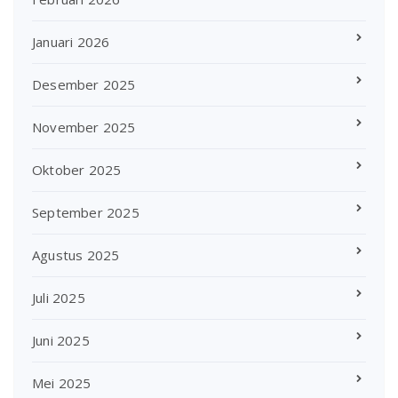
Januari 2026
Desember 2025
November 2025
Oktober 2025
September 2025
Agustus 2025
Juli 2025
Juni 2025
Mei 2025