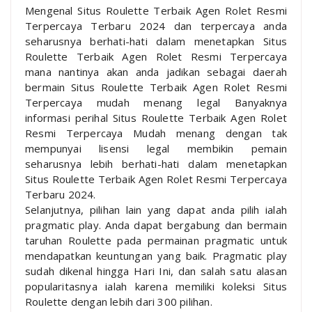
Mengenal Situs Roulette Terbaik Agen Rolet Resmi
Terpercaya Terbaru 2024 dan terpercaya anda
seharusnya berhati-hati dalam menetapkan Situs
Roulette Terbaik Agen Rolet Resmi Terpercaya
mana nantinya akan anda jadikan sebagai daerah
bermain Situs Roulette Terbaik Agen Rolet Resmi
Terpercaya mudah menang legal Banyaknya
informasi perihal Situs Roulette Terbaik Agen Rolet
Resmi Terpercaya Mudah menang dengan tak
mempunyai lisensi legal membikin pemain
seharusnya lebih berhati-hati dalam menetapkan
Situs Roulette Terbaik Agen Rolet Resmi Terpercaya
Terbaru 2024.
Selanjutnya, pilihan lain yang dapat anda pilih ialah
pragmatic play. Anda dapat bergabung dan bermain
taruhan Roulette pada permainan pragmatic untuk
mendapatkan keuntungan yang baik. Pragmatic play
sudah dikenal hingga Hari Ini, dan salah satu alasan
popularitasnya ialah karena memiliki koleksi Situs
Roulette dengan lebih dari 300 pilihan.