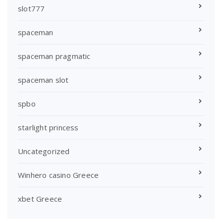
slot777
spaceman
spaceman pragmatic
spaceman slot
spbo
starlight princess
Uncategorized
Winhero casino Greece
xbet Greece