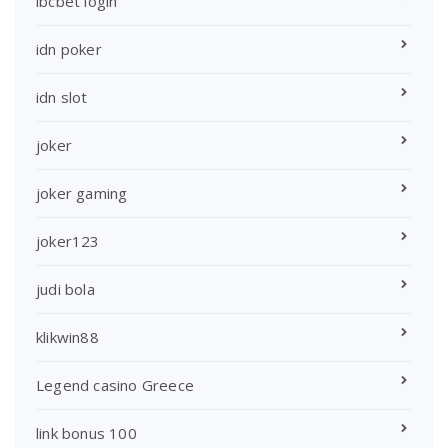
ibcbet login
idn poker
idn slot
joker
joker gaming
joker123
judi bola
klikwin88
Legend casino Greece
link bonus 100