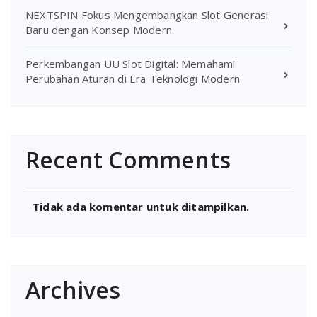
NEXTSPIN Fokus Mengembangkan Slot Generasi
Baru dengan Konsep Modern
Perkembangan UU Slot Digital: Memahami
Perubahan Aturan di Era Teknologi Modern
Recent Comments
Tidak ada komentar untuk ditampilkan.
Archives