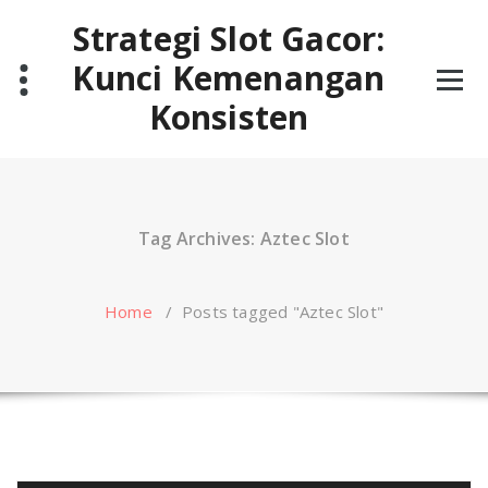
Skip
Strategi Slot Gacor:
to
content
Kunci Kemenangan
Konsisten
Tag Archives: Aztec Slot
Home
/
Posts tagged "Aztec Slot"