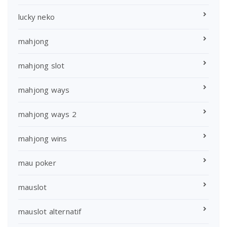
lucky neko
mahjong
mahjong slot
mahjong ways
mahjong ways 2
mahjong wins
mau poker
mauslot
mauslot alternatif