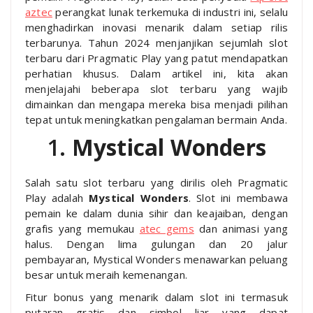
aztec
perangkat lunak terkemuka di industri ini, selalu
menghadirkan inovasi menarik dalam setiap rilis
terbarunya. Tahun 2024 menjanjikan sejumlah slot
terbaru dari Pragmatic Play yang patut mendapatkan
perhatian khusus. Dalam artikel ini, kita akan
menjelajahi beberapa slot terbaru yang wajib
dimainkan dan mengapa mereka bisa menjadi pilihan
tepat untuk meningkatkan pengalaman bermain Anda.
1.
Mystical Wonders
Salah satu slot terbaru yang dirilis oleh Pragmatic
Play adalah
Mystical Wonders
. Slot ini membawa
pemain ke dalam dunia sihir dan keajaiban, dengan
grafis yang memukau
atec gems
dan animasi yang
halus. Dengan lima gulungan dan 20 jalur
pembayaran, Mystical Wonders menawarkan peluang
besar untuk meraih kemenangan.
Fitur bonus yang menarik dalam slot ini termasuk
putaran gratis dan simbol liar yang dapat