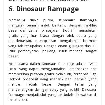
6.
Dinosaur Rampage
Memasuki dunia purba,
Dinosaur Rampage
mengajak pemain untuk bertemu dengan makhluk
besar dari zaman prasejarah. Slot ini memadukan
grafis yang luar biasa dengan efek suara yang
mendebarkan, menciptakan pengalaman bermain
yang tak terlupakan. Dengan enam gulungan dan 40
jalur pembayaran, peluang untuk menang sangat
besar.
Fitur utama dalam Dinosaur Rampage adalah “Wild
Dino” yang dapat menggandakan kemenangan dan
memberikan putaran gratis. Selain itu, terdapat juga
jackpot progresif yang menarik bagi pemain yang
mencari hadiah besar. Dengan tema yang
menyenangkan dan gameplay yang adiktif, Dinosaur
Rampage menjadi slot yang tak boleh dilewatkan di
tahun 2024.