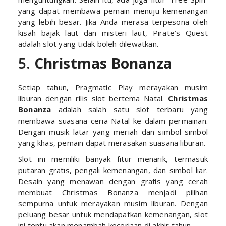
yang dapat membawa pemain menuju kemenangan
yang lebih besar. Jika Anda merasa terpesona oleh
kisah bajak laut dan misteri laut, Pirate’s Quest
adalah slot yang tidak boleh dilewatkan.
5.
Christmas Bonanza
Setiap tahun, Pragmatic Play merayakan musim
liburan dengan rilis slot bertema Natal.
Christmas
Bonanza
adalah salah satu slot terbaru yang
membawa suasana ceria Natal ke dalam permainan.
Dengan musik latar yang meriah dan simbol-simbol
yang khas, pemain dapat merasakan suasana liburan.
Slot ini memiliki banyak fitur menarik, termasuk
putaran gratis, pengali kemenangan, dan simbol liar.
Desain yang menawan dengan grafis yang cerah
membuat Christmas Bonanza menjadi pilihan
sempurna untuk merayakan musim liburan. Dengan
peluang besar untuk mendapatkan kemenangan, slot
ini tentu akan menambah keceriaan di akhir tahun.