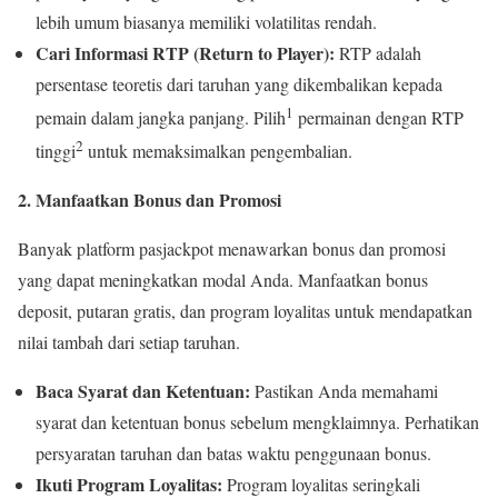
lebih umum biasanya memiliki volatilitas rendah.
Cari Informasi
RTP (Return to Player):
RTP adalah
persentase teoretis dari taruhan yang dikembalikan kepada
1
pemain dalam jangka panjang. Pilih
permainan dengan RTP
2
tinggi
untuk memaksimalkan pengembalian.
2. Manfaatkan Bonus dan Promosi
Banyak platform pasjackpot menawarkan bonus dan promosi
yang dapat meningkatkan modal Anda. Manfaatkan bonus
deposit, putaran gratis, dan program loyalitas untuk mendapatkan
nilai tambah dari setiap taruhan.
Baca Syarat dan Ketentuan:
Pastikan Anda memahami
syarat dan ketentuan bonus sebelum mengklaimnya. Perhatikan
persyaratan taruhan dan batas waktu penggunaan bonus.
Ikuti Program Loyalitas:
Program loyalitas seringkali