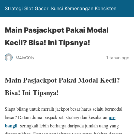
Strategi Slot Gacor: Kunci Kemenangan Konsisten
Main Pasjackpot Pakai Modal
Kecil? Bisa! Ini Tipsnya!
M4inG0ls
1 tahun ago
Main Pasjackpot Pakai Modal Kecil?
Bisa! Ini Tipsnya!
Siapa bilang untuk meraih jackpot besar harus selalu bermodal
pn-
besar? Dalam dunia pasjackpot, strategi dan kesabaran
bangil
seringkali lebih berharga daripada jumlah uang yang
dipertaruhkan. Dengan pendekatan yang tepat, bahkan dengan