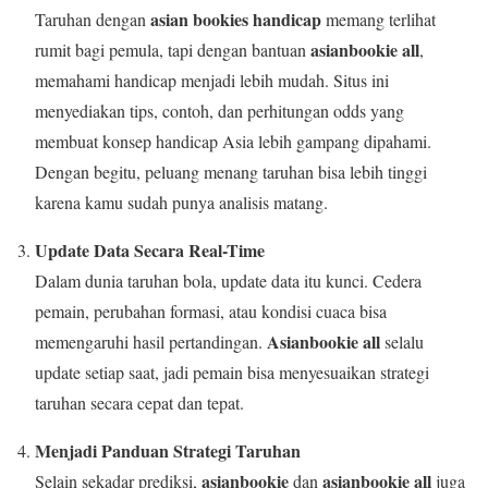
asian bookies handicap
Taruhan dengan
memang terlihat
asianbookie all
rumit bagi pemula, tapi dengan bantuan
,
memahami handicap menjadi lebih mudah. Situs ini
menyediakan tips, contoh, dan perhitungan odds yang
membuat konsep handicap Asia lebih gampang dipahami.
Dengan begitu, peluang menang taruhan bisa lebih tinggi
karena kamu sudah punya analisis matang.
Update Data Secara Real-Time
Dalam dunia taruhan bola, update data itu kunci. Cedera
pemain, perubahan formasi, atau kondisi cuaca bisa
Asianbookie all
memengaruhi hasil pertandingan.
selalu
update setiap saat, jadi pemain bisa menyesuaikan strategi
taruhan secara cepat dan tepat.
Menjadi Panduan Strategi Taruhan
asianbookie
asianbookie all
Selain sekadar prediksi,
dan
juga