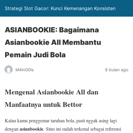
Strategi Slot Gacor: Kunci Kemenangan Konsisten
ASIANBOOKIE: Bagaimana
Asianbookie All Membantu
Pemain Judi Bola
M4inG0ls
8 bulan ago
Mengenal Asianbookie All dan
Manfaatnya untuk Bettor
Kalau kamu penggemar taruhan bola, pasti nggak asing lagi
asianbookie
dengan
. Situs ini sudah terkenal sebagai referensi