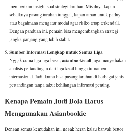
memberikan insight soal strategi taruhan. Misalnya kapan
sebaiknya pasang taruhan tunggal, kapan aman untuk parlay,
atau bagaimana mengatur modal agar risiko tetap terkendali.
Dengan panduan ini, pemain bisa mengembangkan strategi
jangka panjang yang lebih stabil.
Sumber Informasi Lengkap untuk Semua Liga
asianbookie all
Nggak cuma liga-liga besar,
juga menyediakan
analisis pertandingan dari liga kecil hingga turnamen
internasional. Jadi, kamu bisa pasang taruhan di berbagai jenis
pertandingan tanpa takut kehilangan informasi penting.
Kenapa Pemain Judi Bola Harus
Menggunakan Asianbookie
Dengan semua kemudahan ini, nggak heran kalau banyak bettor