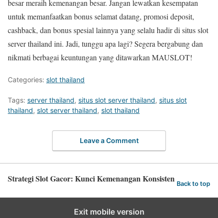
besar meraih kemenangan besar. Jangan lewatkan kesempatan
untuk memanfaatkan bonus selamat datang, promosi deposit,
cashback, dan bonus spesial lainnya yang selalu hadir di situs slot
server thailand ini. Jadi, tunggu apa lagi? Segera bergabung dan
nikmati berbagai keuntungan yang ditawarkan MAUSLOT!
Categories:
slot thailand
Tags:
server thailand
,
situs slot server thailand
,
situs slot
thailand
,
slot server thailand
,
slot thailand
Leave a Comment
Strategi Slot Gacor: Kunci Kemenangan Konsisten
Back to top
Exit mobile version