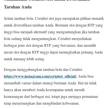
Taruhan Anda
Selain taruhan bola, Ceriabet slot juga merupakan pilihan menarik
untuk diversifikasi taruhan Anda. Bermain slot dengan RTP yang
tinggi bisa menjadi alternatif yang menguntungkan jika taruhan
bola sedang tidak menguntungkan. Ceriabet menyediakan
berbagai jenis slot dengan RTP yang bervariasi, dan memilih
mesin slot dengan RTP tinggi dapat meningkatkan peluang Anda
untuk menang lebih sering.
Dengan menggabungkan taruhan bola dan Ceriabet
https://www.instagram.com/ceriabet_official/
, Anda bisa
menambah variasi dalam strategi bermain Anda. Hal ini tidak
hanya akan memberi Anda kesempatan untuk meraih
kemenangan dari berbagai sisi, tetapi juga menjaga permainan
tetap menyenangkan dan menghindari kebosanan.