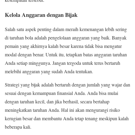
Kelola Anggaran dengan Bijak
Salah satu aspek penting dalam meraih kemenangan lebih sering
di taruhan bola adalah pengelolaan anggaran yang baik. Banyak
pemain yang akhirnya kalah besar karena tidak bisa mengatur
modal dengan benar. Untuk itu, tetapkan batas anggaran taruhan
Anda setiap minggunya. Jangan tergoda untuk terus bertaruh
melebihi anggaran yang sudah Anda tentukan.
Strategi yang bijak adalah bertaruh dengan jumlah yang wajar dan
sesuai dengan kemampuan finansial Anda. Anda bisa mulai
dengan taruhan kecil, dan jika berhasil, secara bertahap
meningkatkan taruhan Anda. Hal ini akan mengurangi risiko
kerugian besar dan membantu Anda tetap tenang meskipun kalah
beberapa kali.