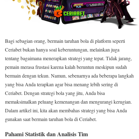
Bagi sebagian orang, bermain taruhan bola di platform seperti
Ceriabet bukan hanya soal keberuntungan, melainkan juga
tentang bagaimana menerapkan strategi yang tepat. Tidak jarang,
pemain merasa frustasi karena kalah beruntun meskipun sudah
bermain dengan tekun. Namun, sebenarnya ada beberapa langkah
yang bisa Anda terapkan agar bisa menang lebih sering di
Ceriabet. Dengan strategi bola yang jitu, Anda bisa
memaksimalkan peluang kemenangan dan mengurangi kerugian.
Dalam artikel ini, kita akan membahas strategi yang bisa Anda
gunakan saat bermain taruhan bola di Ceriabet.
Pahami Statistik dan Analisis Tim