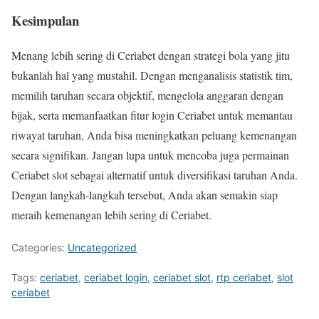
Kesimpulan
Menang lebih sering di Ceriabet dengan strategi bola yang jitu
bukanlah hal yang mustahil. Dengan menganalisis statistik tim,
memilih taruhan secara objektif, mengelola anggaran dengan
bijak, serta memanfaatkan fitur login Ceriabet untuk memantau
riwayat taruhan, Anda bisa meningkatkan peluang kemenangan
secara signifikan. Jangan lupa untuk mencoba juga permainan
Ceriabet slot sebagai alternatif untuk diversifikasi taruhan Anda.
Dengan langkah-langkah tersebut, Anda akan semakin siap
meraih kemenangan lebih sering di Ceriabet.
Categories:
Uncategorized
Tags:
ceriabet
,
ceriabet login
,
ceriabet slot
,
rtp ceriabet
,
slot
ceriabet