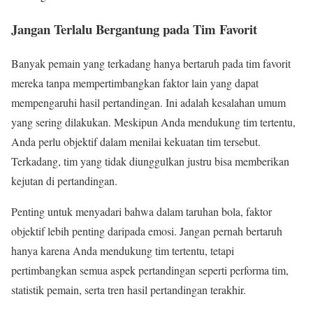
Jangan Terlalu Bergantung pada Tim Favorit
Banyak pemain yang terkadang hanya bertaruh pada tim favorit
mereka tanpa mempertimbangkan faktor lain yang dapat
mempengaruhi hasil pertandingan. Ini adalah kesalahan umum
yang sering dilakukan. Meskipun Anda mendukung tim tertentu,
Anda perlu objektif dalam menilai kekuatan tim tersebut.
Terkadang, tim yang tidak diunggulkan justru bisa memberikan
kejutan di pertandingan.
Penting untuk menyadari bahwa dalam taruhan bola, faktor
objektif lebih penting daripada emosi. Jangan pernah bertaruh
hanya karena Anda mendukung tim tertentu, tetapi
pertimbangkan semua aspek pertandingan seperti performa tim,
statistik pemain, serta tren hasil pertandingan terakhir.