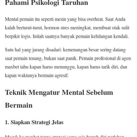
Pahami Psikologi Taruhan
Mental pemain itu seperti mesin yang bisa overheat. Saat Anda
kalah berturut-turut, hormon stres meningkat, membuat otak sulit
berpikir logis. Inilah saatnya banyak pemain kehilangan kendali.
Satu hal yang jarang disadari: kemenangan besar sering datang
saat pemain tenang, bukan saat panik. Pemain profesional di agen
maxbet tahu kapan harus menunggu, kapan harus tarik diri, dan
kapan waktunya bermain agresif.
Teknik Mengatur Mental Sebelum
Bermain
1. Siapkan Strategi Jelas
Masuk ke maxbet tanpa strategi sama saja bunuh diri perlahan.