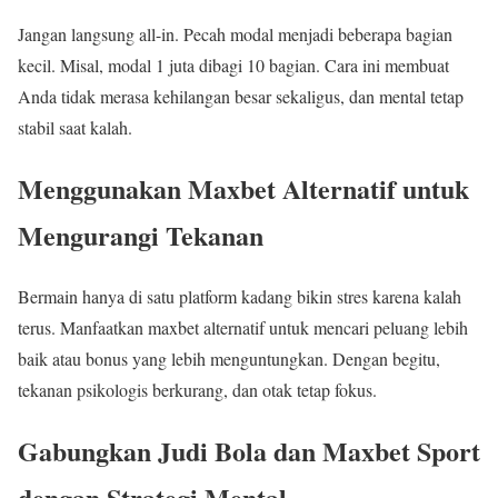
Jangan langsung all-in. Pecah modal menjadi beberapa bagian
kecil. Misal, modal 1 juta dibagi 10 bagian. Cara ini membuat
Anda tidak merasa kehilangan besar sekaligus, dan mental tetap
stabil saat kalah.
Menggunakan Maxbet Alternatif untuk
Mengurangi Tekanan
Bermain hanya di satu platform kadang bikin stres karena kalah
terus. Manfaatkan maxbet alternatif untuk mencari peluang lebih
baik atau bonus yang lebih menguntungkan. Dengan begitu,
tekanan psikologis berkurang, dan otak tetap fokus.
Gabungkan Judi Bola dan Maxbet Sport
dengan Strategi Mental