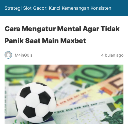
Strategi Slot Gacor: Kunci Kemenangan Konsisten
Cara Mengatur Mental Agar Tidak
Panik Saat Main Maxbet
M4inG0ls
4 bulan ago