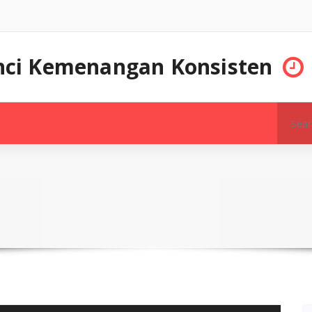
unci Kemenangan Konsisten
Search
for: