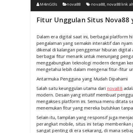
M4inG0ls
nova88
nova88
,
nova88 link al
Fitur Unggulan Situs Nova88
Dalam era digital saat ini, berbagai platfor
pengalaman yang semakin interaktif dan nyam
dikenal di kalangan penggemar hiburan digita
berbagai fitur menarik untuk menunjang pengal
menggabungkan teknologi modern dengan kemu
mengetahui lebih dalam mengenai fitur-fitur u
Antarmuka Pengguna yang Mudah Dipahami
Salah satu keunggulan utama dari
nova88
adal
modern. Desain yang intuitif membuat penggun
mengakses platform ini. Semua menu ditata 
menemukan fitur yang mereka butuhkan tanpa
Selain itu, tampilan yang responsif juga menja
perangkat mobile, situs ini tetap memberikan
sangat penting di era sekarang, di mana seb