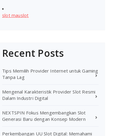
slot mauslot
Recent Posts
Tips Memilih Provider Internet untuk Gaming
Tanpa Lag
Mengenal Karakteristik Provider Slot Resmi
Dalam Industri Digital
NEXTSPIN Fokus Mengembangkan Slot
Generasi Baru dengan Konsep Modern
Perkembangan UU Slot Digital: Memahami