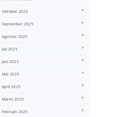
Oktober 2025
September 2025
Agustus 2025
Juli 2025
Juni 2025
Mei 2025
April 2025
Maret 2025
Februari 2025