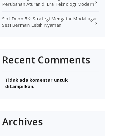
Perubahan Aturan di Era Teknologi Modern
Slot Depo 5K: Strategi Mengatur Modal agar
Sesi Bermain Lebih Nyaman
Recent Comments
Tidak ada komentar untuk
ditampilkan.
Archives