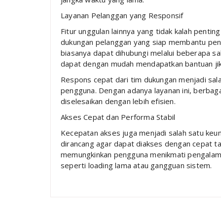
Layanan Pelanggan yang Responsif
Fitur unggulan lainnya yang tidak kalah pent
dukungan pelanggan yang siap membantu peng
biasanya dapat dihubungi melalui beberapa sa
dapat dengan mudah mendapatkan bantuan jik
Respons cepat dari tim dukungan menjadi sal
pengguna. Dengan adanya layanan ini, berba
diselesaikan dengan lebih efisien.
Akses Cepat dan Performa Stabil
Kecepatan akses juga menjadi salah satu keun
dirancang agar dapat diakses dengan cepat ta
memungkinkan pengguna menikmati pengalama
seperti loading lama atau gangguan sistem.