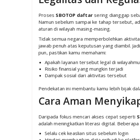
Proses
SBOTOP daftar
sering dianggap seba
Namun sebelum sampai ke tahap tersebut, ada 
aturan di wilayah masing-masing.
Tidak semua negara memperbolehkan aktivitas
jawab penuh atas keputusan yang diambil. Jadi
pun, pastikan kamu memahami:
Apakah layanan tersebut legal di wilayahmu
Risiko finansial yang mungkin terjadi
Dampak sosial dari aktivitas tersebut
Pendekatan ini membantu kamu lebih bijak da
Cara Aman Menyikapi
Daripada fokus mencari akses cepat seperti
S
adalah meningkatkan literasi digital. Beberap
Selalu cek keaslian situs sebelum login
Hindari membagikan data pribadi ke platfo