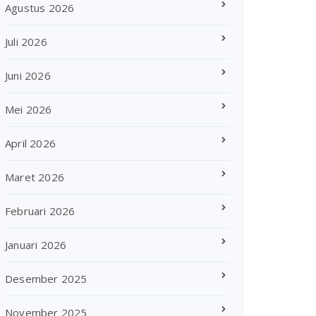
Agustus 2026
Juli 2026
Juni 2026
Mei 2026
April 2026
Maret 2026
Februari 2026
Januari 2026
Desember 2025
November 2025