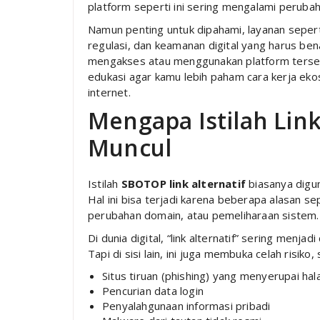
platform seperti ini sering mengalami peruba
Namun penting untuk dipahami, layanan seperti 
regulasi, dan keamanan digital yang harus b
mengakses atau menggunakan platform tersebu
edukasi agar kamu lebih paham cara kerja eko
internet.
Mengapa Istilah Link
Muncul
Istilah
SBOTOP link alternatif
biasanya digun
Hal ini bisa terjadi karena beberapa alasan se
perubahan domain, atau pemeliharaan sistem.
Di dunia digital, “link alternatif” sering menj
Tapi di sisi lain, ini juga membuka celah risiko, 
Situs tiruan (phishing) yang menyerupai hal
Pencurian data login
Penyalahgunaan informasi pribadi