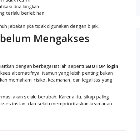
ikasi dua langkah
 terlalu berlebihan
h jebakan jika tidak digunakan dengan bijak.
Sebelum Mengakses
ikaitkan dengan berbagai istilah seperti
SBOTOP login
,
kses alternatifnya. Namun yang lebih penting bukan
kan memahami risiko, keamanan, dan legalitas yang
rmasi akan selalu berubah. Karena itu, sikap paling
 akses instan, dan selalu memprioritaskan keamanan