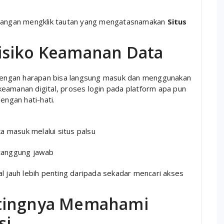
barangan mengklik tautan yang mengatasnamakan
Situs
isiko Keamanan Data
engan harapan bisa langsung masuk dan menggunakan
eamanan digital, proses login pada platform apa pun
engan hati-hati.
a masuk melalui situs palsu
ertanggung jawab
l jauh lebih penting daripada sekadar mencari akses
ntingnya Memahami
si