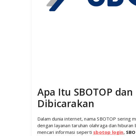
Apa Itu SBOTOP dan
Dibicarakan
Dalam dunia internet, nama
SBOTOP
sering m
dengan layanan taruhan olahraga dan hiburan 
mencari informasi seperti
sbotop login
,
SBO