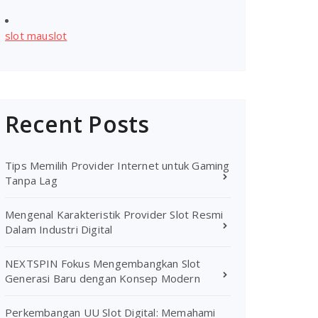
slot mauslot
Recent Posts
Tips Memilih Provider Internet untuk Gaming
Tanpa Lag
Mengenal Karakteristik Provider Slot Resmi
Dalam Industri Digital
NEXTSPIN Fokus Mengembangkan Slot
Generasi Baru dengan Konsep Modern
Perkembangan UU Slot Digital: Memahami