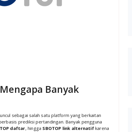
 Mengapa Banyak
uncul sebagai salah satu platform yang berkaitan
berbasis prediksi pertandingan. Banyak pengguna
TOP daftar
, hingga
SBOTOP link alternatif
karena