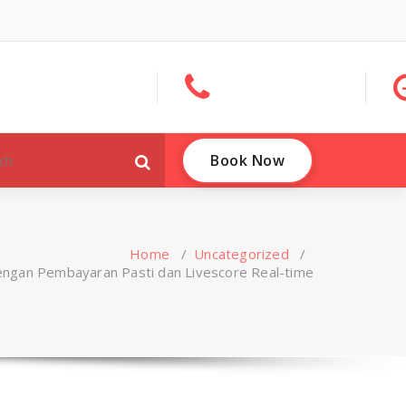
Book Now
Home
/
Uncategorized
/
dengan Pembayaran Pasti dan Livescore Real-time