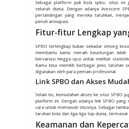
Sebagai platform judi bola spbo, situs ini
seluruh dunia. Dengan adanya livescore SP
pertandingan yang mereka taruhkan, menj
penuh antisipasi.
Fitur-fitur Lengkap y
SPBO terlengkap bukan sekadar omong kosong
membantu kamu meraih keuntungan lebih s
bervariasi hingga opsi untuk melihat statist
Kamu bisa memilih berbagai jenis taruhan se
digunakan oleh para pemain profesional.
Link SPBO dan Akses Mudah
Selain itu, kemudahan akses ke situs SPBO ju
platform ini. Dengan adanya link SPBO yang 
cara untuk memasuki situsnya. Sebagai tamba
taruhan bola dari liga-liga top dunia, termasuk E
Keamanan dan Keperca