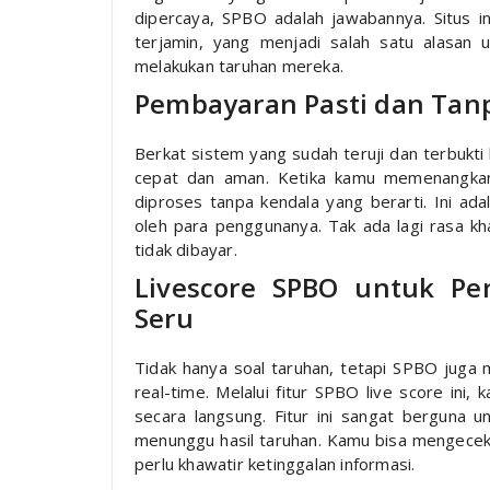
dipercaya, SPBO adalah jawabannya. Situs i
terjamin, yang menjadi salah satu alasan
melakukan taruhan mereka.
Pembayaran Pasti dan Tan
Berkat sistem yang sudah teruji dan terbukt
cepat dan aman. Ketika kamu memenangkan
diproses tanpa kendala yang berarti. Ini ad
oleh para penggunanya. Tak ada lagi rasa k
tidak dibayar.
Livescore SPBO untuk P
Seru
Tidak hanya soal taruhan, tetapi SPBO juga 
real-time. Melalui fitur SPBO live score ini
secara langsung. Fitur ini sangat berguna
menunggu hasil taruhan. Kamu bisa mengecek 
perlu khawatir ketinggalan informasi.