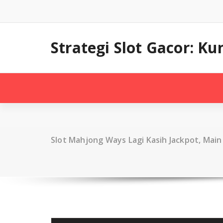
Skip
to
content
Strategi Slot Gacor: K
Slot Mahjong Ways Lagi Kasih Jackpot, Main 