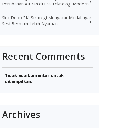
Perubahan Aturan di Era Teknologi Modern
Slot Depo 5K: Strategi Mengatur Modal agar
Sesi Bermain Lebih Nyaman
Recent Comments
Tidak ada komentar untuk
ditampilkan.
Archives