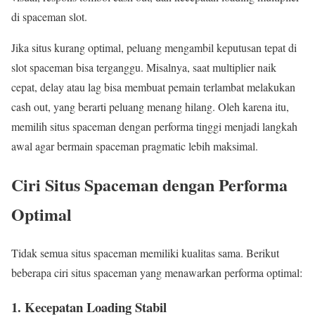
di spaceman slot.
Jika situs kurang optimal, peluang mengambil keputusan tepat di
slot spaceman bisa terganggu. Misalnya, saat multiplier naik
cepat, delay atau lag bisa membuat pemain terlambat melakukan
cash out, yang berarti peluang menang hilang. Oleh karena itu,
memilih situs spaceman dengan performa tinggi menjadi langkah
awal agar bermain spaceman pragmatic lebih maksimal.
Ciri Situs Spaceman dengan Performa
Optimal
Tidak semua situs spaceman memiliki kualitas sama. Berikut
beberapa ciri situs spaceman yang menawarkan performa optimal:
1. Kecepatan Loading Stabil