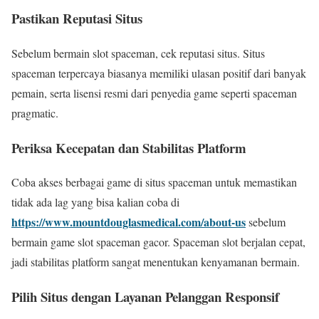
Pastikan Reputasi Situs
Sebelum bermain slot spaceman, cek reputasi situs. Situs
spaceman terpercaya biasanya memiliki ulasan positif dari banyak
pemain, serta lisensi resmi dari penyedia game seperti spaceman
pragmatic.
Periksa Kecepatan dan Stabilitas Platform
Coba akses berbagai game di situs spaceman untuk memastikan
tidak ada lag yang bisa kalian coba di
https://www.mountdouglasmedical.com/about-us
sebelum
bermain game slot spaceman gacor. Spaceman slot berjalan cepat,
jadi stabilitas platform sangat menentukan kenyamanan bermain.
Pilih Situs dengan Layanan Pelanggan Responsif