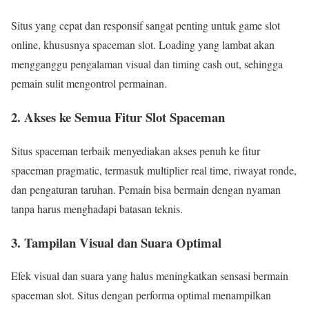
Situs yang cepat dan responsif sangat penting untuk game slot
online, khususnya spaceman slot. Loading yang lambat akan
mengganggu pengalaman visual dan timing cash out, sehingga
pemain sulit mengontrol permainan.
2. Akses ke Semua Fitur Slot Spaceman
Situs spaceman terbaik menyediakan akses penuh ke fitur
spaceman pragmatic, termasuk multiplier real time, riwayat ronde,
dan pengaturan taruhan. Pemain bisa bermain dengan nyaman
tanpa harus menghadapi batasan teknis.
3. Tampilan Visual dan Suara Optimal
Efek visual dan suara yang halus meningkatkan sensasi bermain
spaceman slot. Situs dengan performa optimal menampilkan