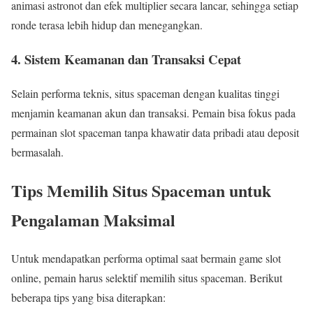
animasi astronot dan efek multiplier secara lancar, sehingga setiap
ronde terasa lebih hidup dan menegangkan.
4. Sistem Keamanan dan Transaksi Cepat
Selain performa teknis, situs spaceman dengan kualitas tinggi
menjamin keamanan akun dan transaksi. Pemain bisa fokus pada
permainan slot spaceman tanpa khawatir data pribadi atau deposit
bermasalah.
Tips Memilih Situs Spaceman untuk
Pengalaman Maksimal
Untuk mendapatkan performa optimal saat bermain game slot
online, pemain harus selektif memilih situs spaceman. Berikut
beberapa tips yang bisa diterapkan: