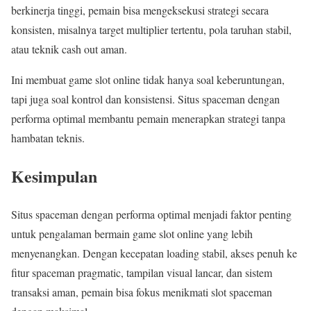
berkinerja tinggi, pemain bisa mengeksekusi strategi secara
konsisten, misalnya target multiplier tertentu, pola taruhan stabil,
atau teknik cash out aman.
Ini membuat game slot online tidak hanya soal keberuntungan,
tapi juga soal kontrol dan konsistensi. Situs spaceman dengan
performa optimal membantu pemain menerapkan strategi tanpa
hambatan teknis.
Kesimpulan
Situs spaceman dengan performa optimal menjadi faktor penting
untuk pengalaman bermain game slot online yang lebih
menyenangkan. Dengan kecepatan loading stabil, akses penuh ke
fitur spaceman pragmatic, tampilan visual lancar, dan sistem
transaksi aman, pemain bisa fokus menikmati slot spaceman