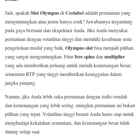
Slot Olympus
Ceriabet
Jadi, apakah
di
adalah permainan yang
menguntungkan atau justru hanya zonk? Jawabannya tergantung
pada gaya bermain dan ekspektasi Anda. Jika Anda menyukai
permainan dengan volatilitas tinggi dan memiliki kesabaran serta
Olympus slot
pengelolaan modal yang baik,
bisa menjadi pilihan
free spins
multiplier
yang sangat menguntungkan. Fitur
dan
yang ada memberikan peluang untuk meraih kemenangan besar,
sementara RTP yang tinggi memberikan keunggulan dalam
jangka panjang.
Namun, jika Anda lebih suka permainan dengan risiko rendah
dan kemenangan yang lebih sering, mungkin permainan ini bukan
pilihan yang tepat. Volatilitas tinggi berarti Anda harus siap untuk
menghadapi kekalahan sementara, dan kemenangan besar tidak
datang setiap saat.