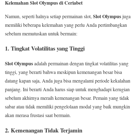
Kelemahan Slot Olympus di Ceriabet
Slot Olympus
Namun, seperti halnya setiap permainan slot,
juga
memiliki beberapa kelemahan yang perlu Anda pertimbangkan
sebelum memutuskan untuk bermain:
1.
Tingkat Volatilitas yang Tinggi
Slot Olympus
adalah permainan dengan tingkat volatilitas yang
tinggi, yang berarti bahwa meskipun kemenangan besar bisa
datang kapan saja, Anda juga bisa mengalami periode kekalahan
panjang. Ini berarti Anda harus siap untuk menghadapi kerugian
sebelum akhirnya meraih kemenangan besar. Pemain yang tidak
sabar atau tidak memiliki pengelolaan modal yang baik mungkin
akan merasa frustasi saat bermain.
2.
Kemenangan Tidak Terjamin