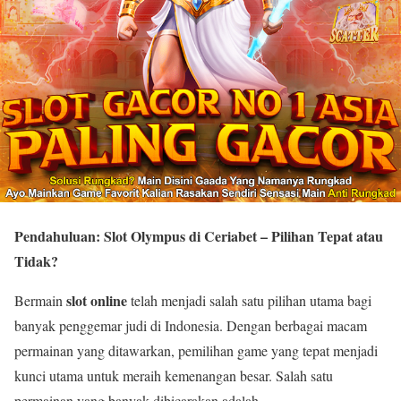
Pendahuluan: Slot Olympus di Ceriabet – Pilihan Tepat atau
Tidak?
slot online
Bermain
telah menjadi salah satu pilihan utama bagi
banyak penggemar judi di Indonesia. Dengan berbagai macam
permainan yang ditawarkan, pemilihan game yang tepat menjadi
kunci utama untuk meraih kemenangan besar. Salah satu
permainan yang banyak dibicarakan adalah