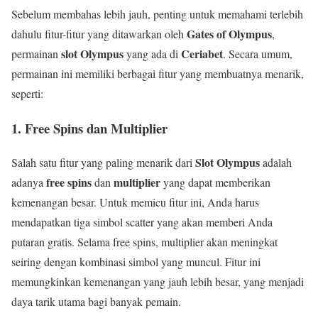
Sebelum membahas lebih jauh, penting untuk memahami terlebih
Gates of Olympus
dahulu fitur-fitur yang ditawarkan oleh
,
slot Olympus
Ceriabet
permainan
yang ada di
. Secara umum,
permainan ini memiliki berbagai fitur yang membuatnya menarik,
seperti:
1.
Free Spins dan Multiplier
Slot Olympus
Salah satu fitur yang paling menarik dari
adalah
free spins
multiplier
adanya
dan
yang dapat memberikan
kemenangan besar. Untuk memicu fitur ini, Anda harus
mendapatkan tiga simbol scatter yang akan memberi Anda
putaran gratis. Selama free spins, multiplier akan meningkat
seiring dengan kombinasi simbol yang muncul. Fitur ini
memungkinkan kemenangan yang jauh lebih besar, yang menjadi
daya tarik utama bagi banyak pemain.