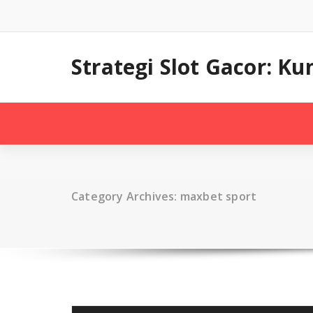
Skip
to
content
Strategi Slot Gacor: K
Category Archives: maxbet sport