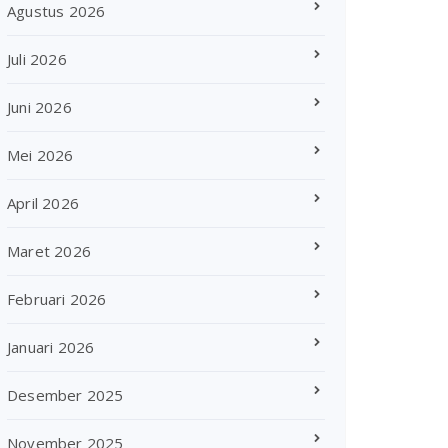
Agustus 2026
Juli 2026
Juni 2026
Mei 2026
April 2026
Maret 2026
Februari 2026
Januari 2026
Desember 2025
November 2025