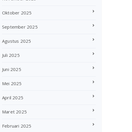
Oktober 2025
September 2025
Agustus 2025
Juli 2025
Juni 2025
Mei 2025
April 2025
Maret 2025
Februari 2025