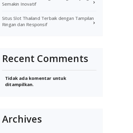
Semakin Inovatif
Situs Slot Thailand Terbaik dengan Tampilan
Ringan dan Responsif
Recent Comments
Tidak ada komentar untuk
ditampilkan.
Archives