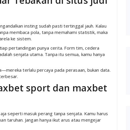
ar Tebakan di situs judi
ngandalkan insting sudah pasti tertinggal jauh. Kalau
 tanpa membaca pola, tanpa memahami statistik, maka
rela ke sistem.
tiap pertandingan punya cerita. Form tim, cedera
adalah senjata utama. Tanpa itu semua, kamu hanya
bola—mereka terlalu percaya pada perasaan, bukan data.
terbesar.
maxbet sport dan maxbet
aja seperti masuk perang tanpa senjata. Kamu harus
n taruhan. Jangan hanya ikut arus atau mengejar