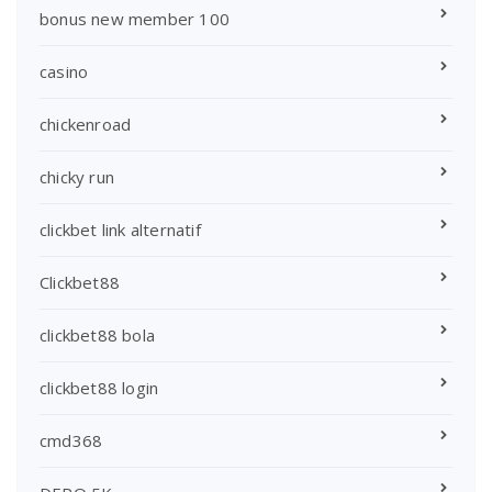
bonus new member 100
casino
chickenroad
chicky run
clickbet link alternatif
Clickbet88
clickbet88 bola
clickbet88 login
cmd368