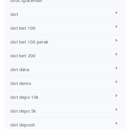
situs spaceman
slot
slot bet 100
slot bet 100 perak
slot bet 200
slot dana
slot demo
slot depo 10k
slot depo 5k
slot deposit