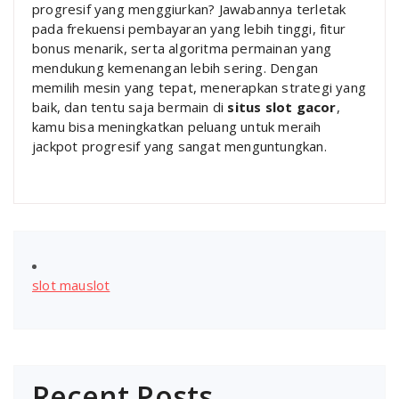
progresif yang menggiurkan? Jawabannya terletak
pada frekuensi pembayaran yang lebih tinggi, fitur
bonus menarik, serta algoritma permainan yang
mendukung kemenangan lebih sering. Dengan
memilih mesin yang tepat, menerapkan strategi yang
baik, dan tentu saja bermain di
situs slot gacor
,
kamu bisa meningkatkan peluang untuk meraih
jackpot progresif yang sangat menguntungkan.
slot mauslot
Recent Posts