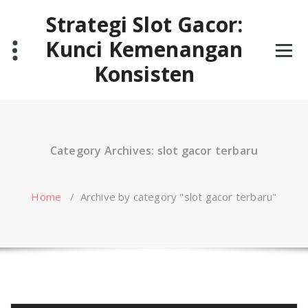
Skip
Strategi Slot Gacor:
to
content
Kunci Kemenangan
Konsisten
Category Archives: slot gacor terbaru
Home
/
Archive by category "slot gacor terbaru"