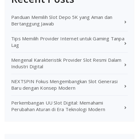
Panduan Memilih Slot Depo 5K yang Aman dan
Bertanggung Jawab
Tips Memilih Provider Internet untuk Gaming Tanpa
Lag
Mengenal Karakteristik Provider Slot Resmi Dalam
Industri Digital
NEXTSPIN Fokus Mengembangkan Slot Generasi
Baru dengan Konsep Modern
Perkembangan UU Slot Digital: Memahami
Perubahan Aturan di Era Teknologi Modern