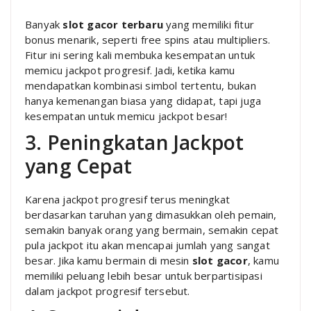
Banyak
slot gacor terbaru
yang memiliki fitur
bonus menarik, seperti free spins atau multipliers.
Fitur ini sering kali membuka kesempatan untuk
memicu jackpot progresif. Jadi, ketika kamu
mendapatkan kombinasi simbol tertentu, bukan
hanya kemenangan biasa yang didapat, tapi juga
kesempatan untuk memicu jackpot besar!
3. Peningkatan Jackpot
yang Cepat
Karena jackpot progresif terus meningkat
berdasarkan taruhan yang dimasukkan oleh pemain,
semakin banyak orang yang bermain, semakin cepat
pula jackpot itu akan mencapai jumlah yang sangat
besar. Jika kamu bermain di mesin
slot gacor
, kamu
memiliki peluang lebih besar untuk berpartisipasi
dalam jackpot progresif tersebut.