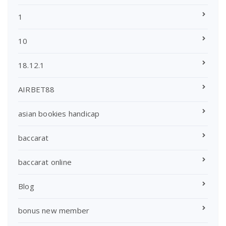
1
10
18.12.1
AIRBET88
asian bookies handicap
baccarat
baccarat online
Blog
bonus new member