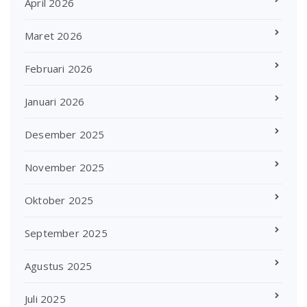
April 2026
Maret 2026
Februari 2026
Januari 2026
Desember 2025
November 2025
Oktober 2025
September 2025
Agustus 2025
Juli 2025