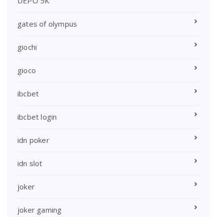
DEPO 5K
gates of olympus
giochi
gioco
ibcbet
ibcbet login
idn poker
idn slot
joker
joker gaming