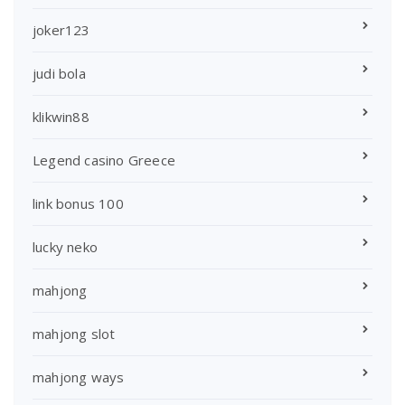
joker123
judi bola
klikwin88
Legend casino Greece
link bonus 100
lucky neko
mahjong
mahjong slot
mahjong ways