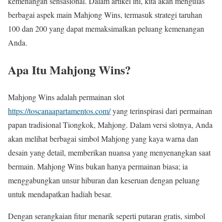
kemenangan sensasional. Dalam artikel ini, kita akan mengulas
berbagai aspek main Mahjong Wins, termasuk strategi taruhan
100 dan 200 yang dapat memaksimalkan peluang kemenangan
Anda.
Apa Itu Mahjong Wins?
Mahjong Wins adalah permainan slot
https://toscanaapartamentos.com/
yang terinspirasi dari permainan
papan tradisional Tiongkok, Mahjong. Dalam versi slotnya, Anda
akan melihat berbagai simbol Mahjong yang kaya warna dan
desain yang detail, memberikan nuansa yang menyenangkan saat
bermain. Mahjong Wins bukan hanya permainan biasa; ia
menggabungkan unsur hiburan dan keseruan dengan peluang
untuk mendapatkan hadiah besar.
Dengan serangkaian fitur menarik seperti putaran gratis, simbol