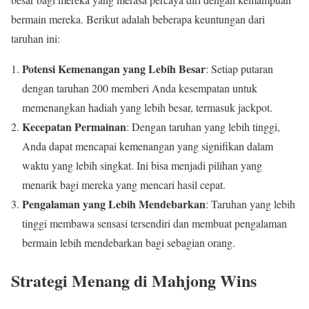
bermain mereka. Berikut adalah beberapa keuntungan dari
taruhan ini:
Potensi Kemenangan yang Lebih Besar
: Setiap putaran
dengan taruhan 200 memberi Anda kesempatan untuk
memenangkan hadiah yang lebih besar, termasuk jackpot.
Kecepatan Permainan
: Dengan taruhan yang lebih tinggi,
Anda dapat mencapai kemenangan yang signifikan dalam
waktu yang lebih singkat. Ini bisa menjadi pilihan yang
menarik bagi mereka yang mencari hasil cepat.
Pengalaman yang Lebih Mendebarkan
: Taruhan yang lebih
tinggi membawa sensasi tersendiri dan membuat pengalaman
bermain lebih mendebarkan bagi sebagian orang.
Strategi Menang di Mahjong Wins