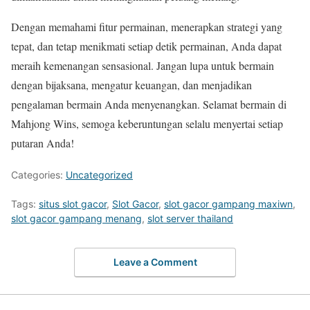
Dengan memahami fitur permainan, menerapkan strategi yang
tepat, dan tetap menikmati setiap detik permainan, Anda dapat
meraih kemenangan sensasional. Jangan lupa untuk bermain
dengan bijaksana, mengatur keuangan, dan menjadikan
pengalaman bermain Anda menyenangkan. Selamat bermain di
Mahjong Wins, semoga keberuntungan selalu menyertai setiap
putaran Anda!
Categories:
Uncategorized
Tags:
situs slot gacor
,
Slot Gacor
,
slot gacor gampang maxiwn
,
slot gacor gampang menang
,
slot server thailand
Leave a Comment