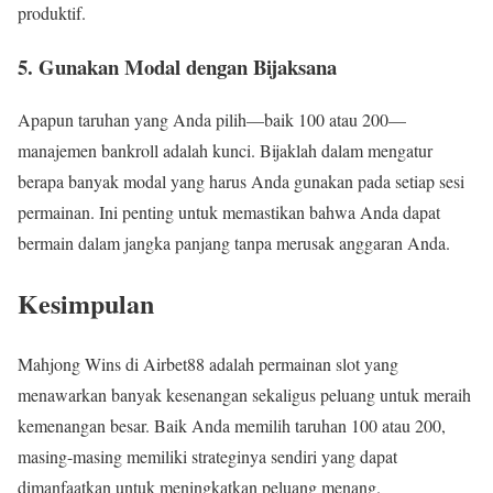
produktif.
5. Gunakan Modal dengan Bijaksana
Apapun taruhan yang Anda pilih—baik 100 atau 200—
manajemen bankroll adalah kunci. Bijaklah dalam mengatur
berapa banyak modal yang harus Anda gunakan pada setiap sesi
permainan. Ini penting untuk memastikan bahwa Anda dapat
bermain dalam jangka panjang tanpa merusak anggaran Anda.
Kesimpulan
Mahjong Wins di Airbet88 adalah permainan slot yang
menawarkan banyak kesenangan sekaligus peluang untuk meraih
kemenangan besar. Baik Anda memilih taruhan 100 atau 200,
masing-masing memiliki strateginya sendiri yang dapat
dimanfaatkan untuk meningkatkan peluang menang.