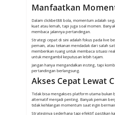
Manfaatkan Momentu
Dalam clickbet88 bola, momentum adalah sega
kuat atau lemah, tapi juga soal momen. Banyak
membaca jalannya pertandingan.
Strategi cepat di sini adalah fokus pada live
pemain, atau tekanan mendadak dari salah satu 
memberikan ruang untuk membaca situasi rea
untuk mengambil keputusan lebih tajam.
Jangan hanya mengandalkan insting, tapi komb
pertandingan berlangsung.
Akses Cepat Lewat Cl
Tidak bisa mengakses platform utama bukan bera
alternatif menjadi penting. Banyak pemain be
tidak kehilangan momentum saat ingin bermain
Strateginya sederhana tapi efektif: pastikan kam