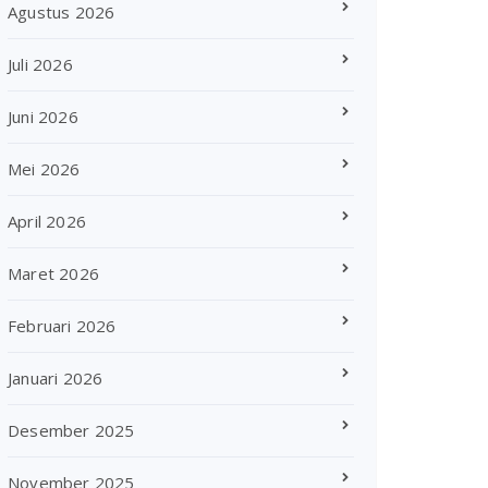
Agustus 2026
Juli 2026
Juni 2026
Mei 2026
April 2026
Maret 2026
Februari 2026
Januari 2026
Desember 2025
November 2025