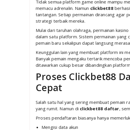
Tidak semua platform game online mampu me
memacu adrenalin. Namun
clickbet88
berhasi
tantangan. Setiap permainan dirancang agar 
strategi terbaik mereka.
Mulai dari taruhan olahraga, permainan kasino 
dalam satu platform. Sistem permainan yang 
pemain baru sekalipun dapat langsung merasa
Keunggulan lain yang membuat platform ini m
Banyak pemain mengaku tertarik mencoba per
ditawarkan cukup besar dibandingkan platform 
Proses Clickbet88 D
Cepat
Salah satu hal yang sering membuat pemain r
yang rumit. Namun di
clickbet88 daftar
, se
Proses pendaftaran biasanya hanya memerluk
Mengisi data akun