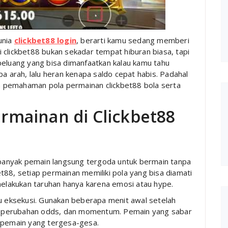
unia
clickbet88 login
, berarti kamu sedang memberi
 clickbet88 bukan sekadar tempat hiburan biasa, tapi
peluang yang bisa dimanfaatkan kalau kamu tahu
pa arah, lalu heran kenapa saldo cepat habis. Padahal
dan pemahaman pola permainan clickbet88 bola serta
mainan di Clickbet88
, banyak pemain langsung tergoda untuk bermain tanpa
bet88, setiap permainan memiliki pola yang bisa diamati
 melakukan taruhan hanya karena emosi atau hype.
lu eksekusi. Gunakan beberapa menit awal setelah
an, perubahan odds, dan momentum. Pemain yang sabar
g pemain yang tergesa-gesa.