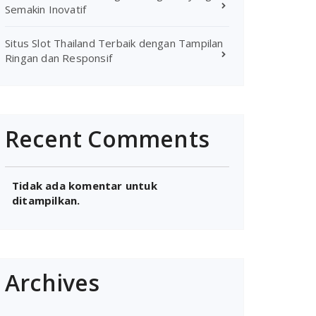
Semakin Inovatif
Situs Slot Thailand Terbaik dengan Tampilan
Ringan dan Responsif
Recent Comments
Tidak ada komentar untuk
ditampilkan.
Archives