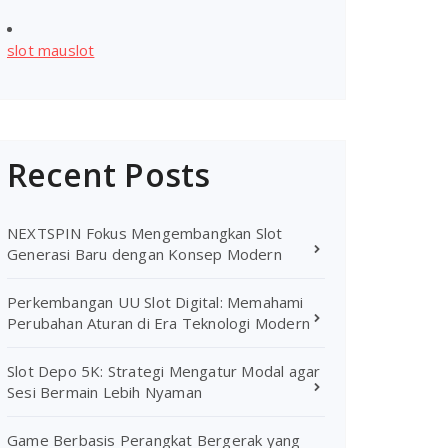
slot mauslot
Recent Posts
NEXTSPIN Fokus Mengembangkan Slot
Generasi Baru dengan Konsep Modern
Perkembangan UU Slot Digital: Memahami
Perubahan Aturan di Era Teknologi Modern
Slot Depo 5K: Strategi Mengatur Modal agar
Sesi Bermain Lebih Nyaman
Game Berbasis Perangkat Bergerak yang