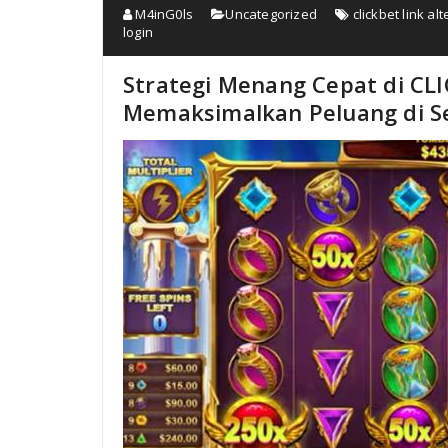
M4inG0ls
Uncategorized
clickbet link alt
login
Strategi Menang Cepat di CLI
Memaksimalkan Peluang di S