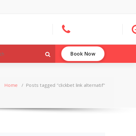
Book Now
Home
/
Posts tagged "clickbet link alternatif"