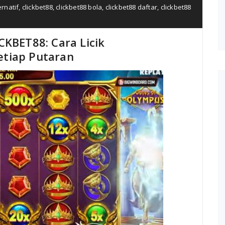
ernatif
,
clickbet88
,
clickbet88 bola
,
clickbet88 daftar
,
clickbet88
CKBET88: Cara Licik
etiap Putaran