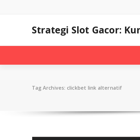
Skip
to
content
Strategi Slot Gacor: K
Tag Archives: clickbet link alternatif