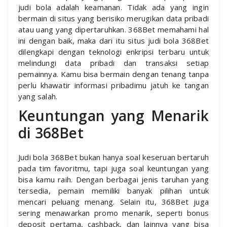
judi bola adalah keamanan. Tidak ada yang ingin
bermain di situs yang berisiko merugikan data pribadi
atau uang yang dipertaruhkan. 368Bet memahami hal
ini dengan baik, maka dari itu situs judi bola 368Bet
dilengkapi dengan teknologi enkripsi terbaru untuk
melindungi data pribadi dan transaksi setiap
pemainnya. Kamu bisa bermain dengan tenang tanpa
perlu khawatir informasi pribadimu jatuh ke tangan
yang salah.
Keuntungan yang Menarik
di 368Bet
Judi bola 368Bet bukan hanya soal keseruan bertaruh
pada tim favoritmu, tapi juga soal keuntungan yang
bisa kamu raih. Dengan berbagai jenis taruhan yang
tersedia, pemain memiliki banyak pilihan untuk
mencari peluang menang. Selain itu, 368Bet juga
sering menawarkan promo menarik, seperti bonus
deposit pertama, cashback, dan lainnya yang bisa