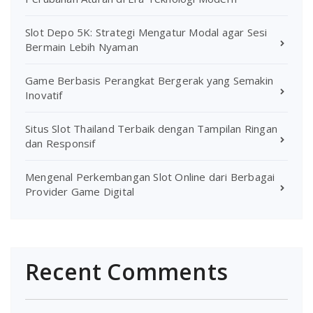
Slot Depo 5K: Strategi Mengatur Modal agar Sesi
Bermain Lebih Nyaman
Game Berbasis Perangkat Bergerak yang Semakin
Inovatif
Situs Slot Thailand Terbaik dengan Tampilan Ringan
dan Responsif
Mengenal Perkembangan Slot Online dari Berbagai
Provider Game Digital
Recent Comments