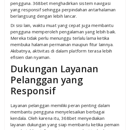
pengguna. 368bet menghadirkan sistem navigasi
yang responsif sehingga perpindahan antarhalaman
berlangsung dengan lebih lancar.
Di sisi lain, waktu muat yang cepat juga membantu
pengguna memperoleh pengalaman yang lebih baik.
Mereka tidak perlu menunggu terlalu lama ketika
membuka halaman permainan maupun fitur lainnya.
Akibatnya, aktivitas di dalam platform terasa lebih
efisien dan nyaman.
Dukungan Layanan
Pelanggan yang
Responsif
Layanan pelanggan memiliki peran penting dalam
membantu pengguna menyelesaikan berbagai
kendala. Oleh karena itu, 368bet menyediakan
layanan dukungan yang siap membantu ketika pemain