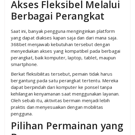
Akses Fleksibel Melalui
Berbagai Perangkat
Saat ini, banyak pengguna menginginkan platform
yang dapat diakses kapan saja dan dari mana saja.
368bet menjawab kebutuhan tersebut dengan
menyediakan akses yang kompatibel pada berbagai
perangkat, baik komputer, laptop, tablet, maupun
smartphone.
Berkat fleksibilitas tersebut, pemain tidak harus
bergantung pada satu perangkat tertentu. Mereka
dapat berpindah dari komputer ke ponsel tanpa
kehilangan kenyamanan saat menggunakan layanan.
Oleh sebab itu, aktivitas bermain menjadi lebih
praktis dan menyesuaikan dengan mobilitas
pengguna.
Pilihan Permainan yang