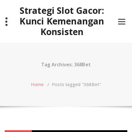
Skip
Strategi Slot Gacor:
to
content
Kunci Kemenangan
Konsisten
Tag Archives: 368Bet
Home
/
Posts tagged "368Bet"