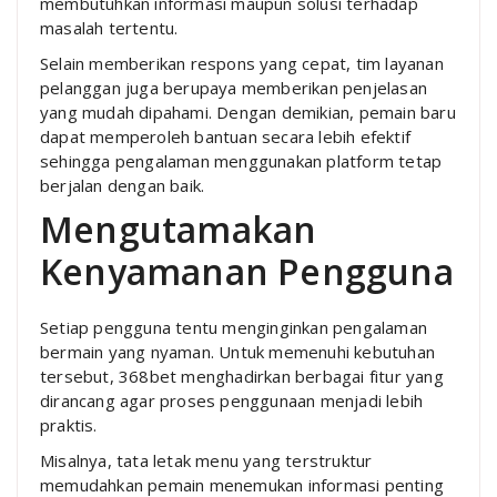
membutuhkan informasi maupun solusi terhadap
masalah tertentu.
Selain memberikan respons yang cepat, tim layanan
pelanggan juga berupaya memberikan penjelasan
yang mudah dipahami. Dengan demikian, pemain baru
dapat memperoleh bantuan secara lebih efektif
sehingga pengalaman menggunakan platform tetap
berjalan dengan baik.
Mengutamakan
Kenyamanan Pengguna
Setiap pengguna tentu menginginkan pengalaman
bermain yang nyaman. Untuk memenuhi kebutuhan
tersebut, 368bet menghadirkan berbagai fitur yang
dirancang agar proses penggunaan menjadi lebih
praktis.
Misalnya, tata letak menu yang terstruktur
memudahkan pemain menemukan informasi penting