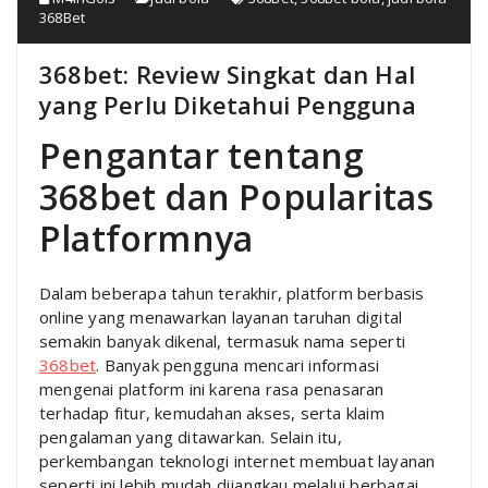
368Bet
368bet: Review Singkat dan Hal
yang Perlu Diketahui Pengguna
Pengantar tentang
368bet dan Popularitas
Platformnya
Dalam beberapa tahun terakhir, platform berbasis
online yang menawarkan layanan taruhan digital
semakin banyak dikenal, termasuk nama seperti
368bet
. Banyak pengguna mencari informasi
mengenai platform ini karena rasa penasaran
terhadap fitur, kemudahan akses, serta klaim
pengalaman yang ditawarkan. Selain itu,
perkembangan teknologi internet membuat layanan
seperti ini lebih mudah dijangkau melalui berbagai