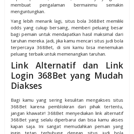
membuat pengalaman bermainmu semakin
menguntungkan.
Yang lebih menarik lagi, situs bola 368Bet memiliki
odds yang cukup bersaing, memberi peluang besar
bagi pemain untuk mendapatkan hasil maksimal dari
taruhan mereka. Jadi, jika kamu mencari situs judi bola
terpercaya 368Bet, di sini kamu bisa menemukan
peluang terbaik untuk memenangkan taruhan.
Link Alternatif dan Link
Login 368Bet yang Mudah
Diakses
Bagi kamu yang sering kesulitan mengakses situs
368Bet karena pemblokiran dari pihak tertentu,
jangan khawatir! 368Bet menyediakan link alternatif
368Bet yang selalu diperbarui dan bisa kamu akses
kapan saja. Ini sangat memudahkan pemain yang
ingin tetap terhubung dengan situs judi bola