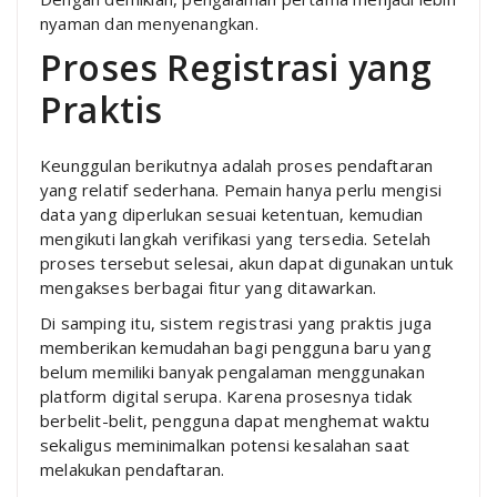
nyaman dan menyenangkan.
Proses Registrasi yang
Praktis
Keunggulan berikutnya adalah proses pendaftaran
yang relatif sederhana. Pemain hanya perlu mengisi
data yang diperlukan sesuai ketentuan, kemudian
mengikuti langkah verifikasi yang tersedia. Setelah
proses tersebut selesai, akun dapat digunakan untuk
mengakses berbagai fitur yang ditawarkan.
Di samping itu, sistem registrasi yang praktis juga
memberikan kemudahan bagi pengguna baru yang
belum memiliki banyak pengalaman menggunakan
platform digital serupa. Karena prosesnya tidak
berbelit-belit, pengguna dapat menghemat waktu
sekaligus meminimalkan potensi kesalahan saat
melakukan pendaftaran.