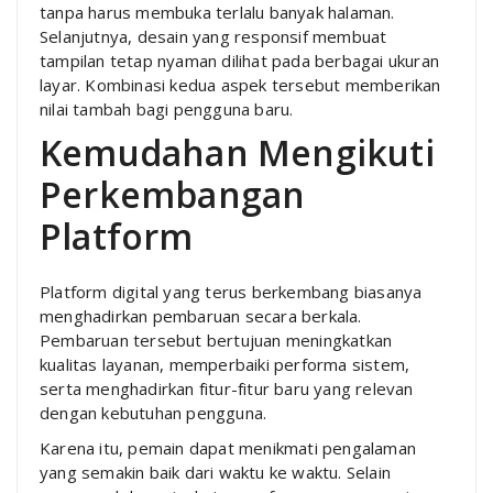
tanpa harus membuka terlalu banyak halaman.
Selanjutnya, desain yang responsif membuat
tampilan tetap nyaman dilihat pada berbagai ukuran
layar. Kombinasi kedua aspek tersebut memberikan
nilai tambah bagi pengguna baru.
Kemudahan Mengikuti
Perkembangan
Platform
Platform digital yang terus berkembang biasanya
menghadirkan pembaruan secara berkala.
Pembaruan tersebut bertujuan meningkatkan
kualitas layanan, memperbaiki performa sistem,
serta menghadirkan fitur-fitur baru yang relevan
dengan kebutuhan pengguna.
Karena itu, pemain dapat menikmati pengalaman
yang semakin baik dari waktu ke waktu. Selain