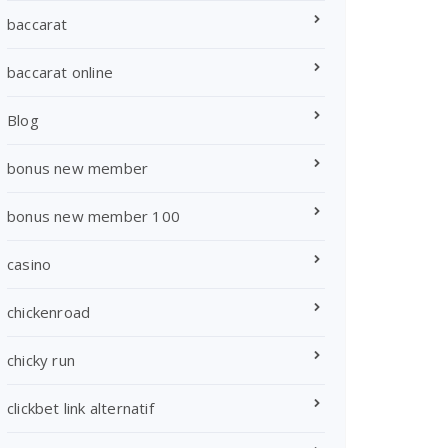
baccarat
baccarat online
Blog
bonus new member
bonus new member 100
casino
chickenroad
chicky run
clickbet link alternatif