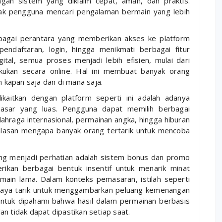
ngan sistem yang diklaim cepat, aman, dan praktis.
yak pengguna mencari pengalaman bermain yang lebih
bagai perantara yang memberikan akses ke platform
ndaftaran, login, hingga menikmati berbagai fitur
tal, semua proses menjadi lebih efisien, mulai dari
akukan secara online. Hal ini membuat banyak orang
kapan saja dan di mana saja.
ikaitkan dengan platform seperti ini adalah adanya
pasar yang luas. Pengguna dapat memilih berbagai
lahraga internasional, permainan angka, hingga hiburan
atu alasan mengapa banyak orang tertarik untuk mencoba
ering menjadi perhatian adalah sistem bonus dan promo
ikan berbagai bentuk insentif untuk menarik minat
in lama. Dalam konteks pemasaran, istilah seperti
i daya tarik untuk menggambarkan peluang kemenangan
untuk dipahami bahwa hasil dalam permainan berbasis
n tidak dapat dipastikan setiap saat.