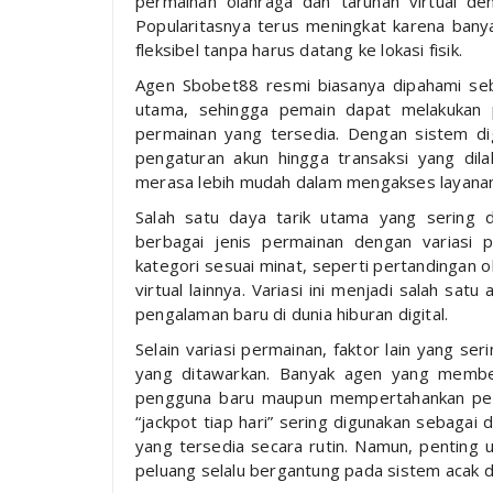
permainan olahraga dan taruhan virtual de
Popularitasnya terus meningkat karena ban
fleksibel tanpa harus datang ke lokasi fisik.
Agen Sbobet88 resmi biasanya dipahami se
utama, sehingga pemain dapat melakukan pe
permainan yang tersedia. Dengan sistem digi
pengaturan akun hingga transaksi yang dil
merasa lebih mudah dalam mengakses layanan 
Salah satu daya tarik utama yang sering d
berbagai jenis permainan dengan variasi 
kategori sesuai minat, seperti pertandingan o
virtual lainnya. Variasi ini menjadi salah s
pengalaman baru di dunia hiburan digital.
Selain variasi permainan, faktor lain yang s
yang ditawarkan. Banyak agen yang member
pengguna baru maupun mempertahankan pema
“jackpot tiap hari” sering digunakan sebaga
yang tersedia secara rutin. Namun, penting 
peluang selalu bergantung pada sistem acak da