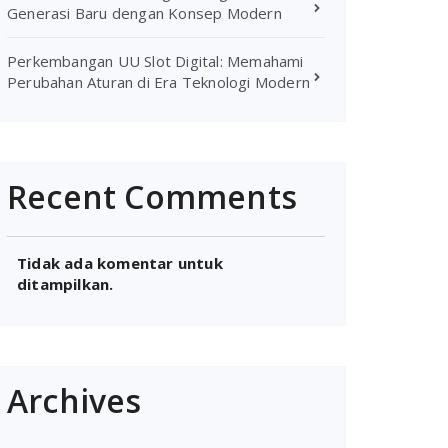
Generasi Baru dengan Konsep Modern
Perkembangan UU Slot Digital: Memahami
Perubahan Aturan di Era Teknologi Modern
Recent Comments
Tidak ada komentar untuk
ditampilkan.
Archives