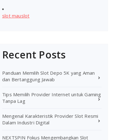
slot mauslot
Recent Posts
Panduan Memilih Slot Depo 5K yang Aman
dan Bertanggung Jawab
Tips Memilih Provider Internet untuk Gaming
Tanpa Lag
Mengenal Karakteristik Provider Slot Resmi
Dalam Industri Digital
NEXTSPIN Fokus Mengembangkan Slot