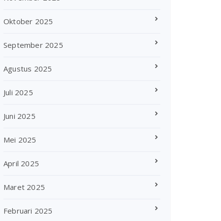
Oktober 2025
September 2025
Agustus 2025
Juli 2025
Juni 2025
Mei 2025
April 2025
Maret 2025
Februari 2025