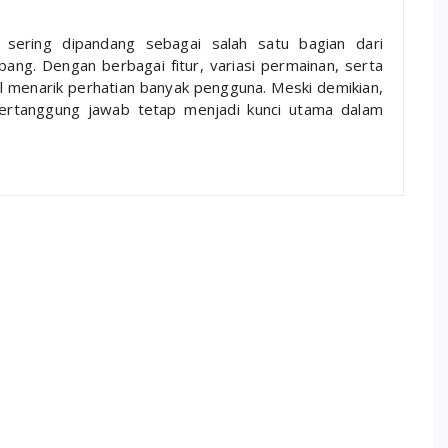
 sering dipandang sebagai salah satu bagian dari
ang. Dengan berbagai fitur, variasi permainan, serta
il menarik perhatian banyak pengguna. Meski demikian,
bertanggung jawab tetap menjadi kunci utama dalam