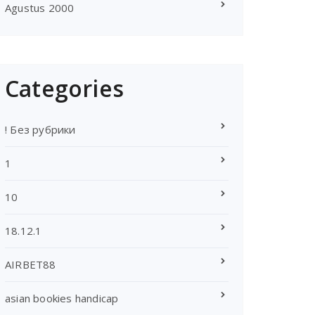
Agustus 2000
Categories
! Без рубрики
1
10
18.12.1
AIRBET88
asian bookies handicap