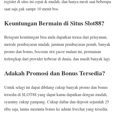
register di situs ini cepat & mudah, dan hanya mesti saat beberapa
saat saja gak sampe 10 menit bos.
Keuntungan Bermain di Situs Slot88?
Beragam keuntungan bisa anda dapatkan terasa dari pelayanan,
metode pembayaran mudah, jaminan pembayaran penuh, banyak
promo dan bonus, bocoran slot gacor malam ini, permainan
terlengkap dari provider terbesar di dunia, dan masih banyak lagi.
Adakah Promosi dan Bonus Tersedia?
Untuk selagi ini dapat dibilang cukup banyak promo dan bonus
tersedia di SLOT88 yang dapat kamu dapatkan dengan mudah,
syaratny cukup gampang. Cukup daftar dan deposit sejumlah 25
ribu saja, lantas meminta bonus ke admin livechat yang tersedia.