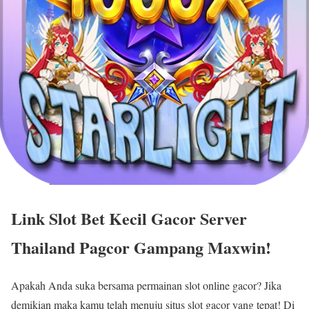
Link Slot Bet Kecil Gacor Server
Thailand Pagcor Gampang Maxwin!
Apakah Anda suka bersama permainan slot online gacor? Jika
demikian maka kamu telah menuju situs slot gacor yang tepat! Di