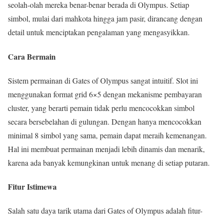
seolah-olah mereka benar-benar berada di Olympus. Setiap
simbol, mulai dari mahkota hingga jam pasir, dirancang dengan
detail untuk menciptakan pengalaman yang mengasyikkan.
Cara Bermain
Sistem permainan di Gates of Olympus sangat intuitif. Slot ini
menggunakan format grid 6×5 dengan mekanisme pembayaran
cluster, yang berarti pemain tidak perlu mencocokkan simbol
secara bersebelahan di gulungan. Dengan hanya mencocokkan
minimal 8 simbol yang sama, pemain dapat meraih kemenangan.
Hal ini membuat permainan menjadi lebih dinamis dan menarik,
karena ada banyak kemungkinan untuk menang di setiap putaran.
Fitur Istimewa
Salah satu daya tarik utama dari Gates of Olympus adalah fitur-