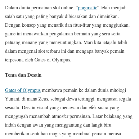
Dalam dunia permainan slot online, “
pragmatic
” telah menjadi
salah satu yang paling banyak dibicarakan dan dimainkan.
Dengan konsep yang menarik dan fitur-fitur yang menggiurkan,
game ini menawarkan pengalaman bermain yang seru serta
peluang menang yang menguntungkan. Mari kita jelajahi lebih
dalam mengenai slot terbaru ini dan mengapa banyak pemain
terpesona oleh Gates of Olympus.
Tema dan Desain
Gates of Olympus
membawa pemain ke dalam dunia mitologi
Yunani, di mana Zeus, sebagai dewa tertinggi, menguasai segala
sesuatu. Desain visual yang menawan dan efek suara yang
menggugah menambah atmosfer permainan. Latar belakang yang
indah dengan awan yang menggantung dan langit biru
memberikan sentuhan magis yang membuat pemain merasa