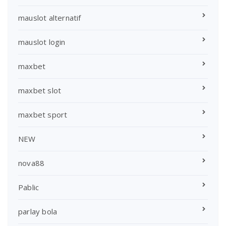
mauslot alternatif
mauslot login
maxbet
maxbet slot
maxbet sport
NEW
nova88
Pablic
parlay bola