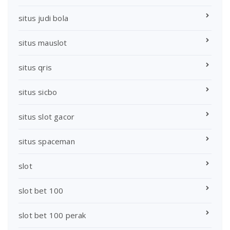
situs judi bola
situs mauslot
situs qris
situs sicbo
situs slot gacor
situs spaceman
slot
slot bet 100
slot bet 100 perak