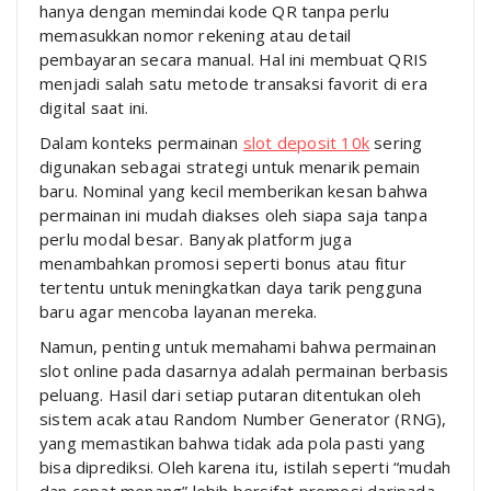
hanya dengan memindai kode QR tanpa perlu
memasukkan nomor rekening atau detail
pembayaran secara manual. Hal ini membuat QRIS
menjadi salah satu metode transaksi favorit di era
digital saat ini.
Dalam konteks permainan
slot deposit 10k
sering
digunakan sebagai strategi untuk menarik pemain
baru. Nominal yang kecil memberikan kesan bahwa
permainan ini mudah diakses oleh siapa saja tanpa
perlu modal besar. Banyak platform juga
menambahkan promosi seperti bonus atau fitur
tertentu untuk meningkatkan daya tarik pengguna
baru agar mencoba layanan mereka.
Namun, penting untuk memahami bahwa permainan
slot online pada dasarnya adalah permainan berbasis
peluang. Hasil dari setiap putaran ditentukan oleh
sistem acak atau Random Number Generator (RNG),
yang memastikan bahwa tidak ada pola pasti yang
bisa diprediksi. Oleh karena itu, istilah seperti “mudah