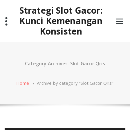
Skip
Strategi Slot Gacor:
to
content
Kunci Kemenangan
Konsisten
Category Archives: Slot Gacor Qris
Home
/
Archive by category "Slot Gacor Qris"