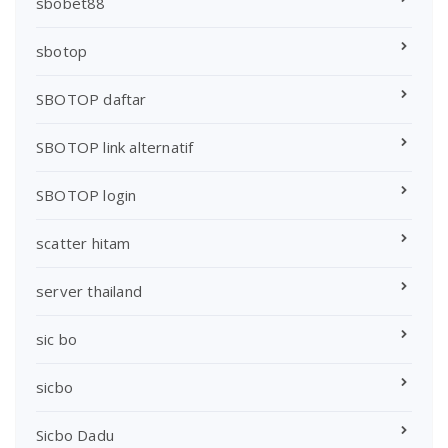
sbobet88
sbotop
SBOTOP daftar
SBOTOP link alternatif
SBOTOP login
scatter hitam
server thailand
sic bo
sicbo
Sicbo Dadu