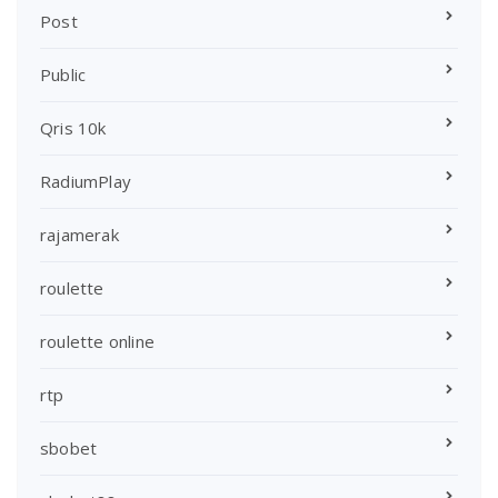
Post
Public
Qris 10k
RadiumPlay
rajamerak
roulette
roulette online
rtp
sbobet