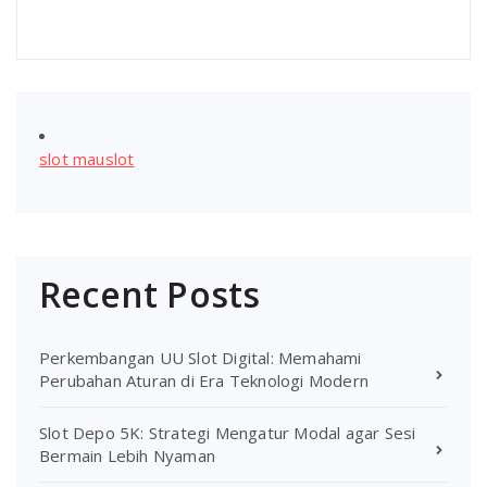
slot mauslot
Recent Posts
Perkembangan UU Slot Digital: Memahami
Perubahan Aturan di Era Teknologi Modern
Slot Depo 5K: Strategi Mengatur Modal agar Sesi
Bermain Lebih Nyaman