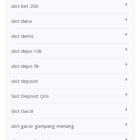
slot bet 200
slot dana
slot demo
slot depo 10k
slot depo 5k
slot deposit
Slot Deposit Qris
Slot Gacor
slot gacor gampang menang