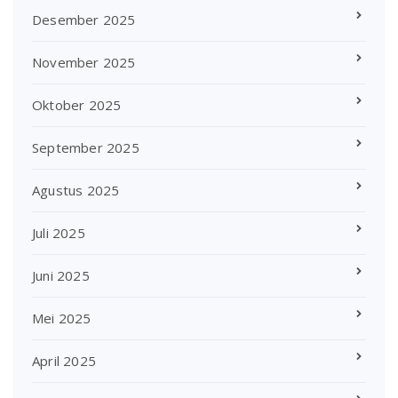
Desember 2025
November 2025
Oktober 2025
September 2025
Agustus 2025
Juli 2025
Juni 2025
Mei 2025
April 2025