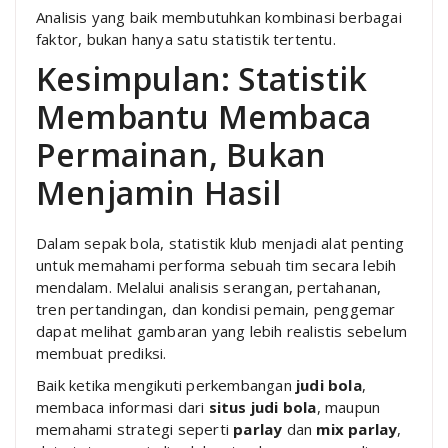
Analisis yang baik membutuhkan kombinasi berbagai
faktor, bukan hanya satu statistik tertentu.
Kesimpulan: Statistik
Membantu Membaca
Permainan, Bukan
Menjamin Hasil
Dalam sepak bola, statistik klub menjadi alat penting
untuk memahami performa sebuah tim secara lebih
mendalam. Melalui analisis serangan, pertahanan,
tren pertandingan, dan kondisi pemain, penggemar
dapat melihat gambaran yang lebih realistis sebelum
membuat prediksi.
Baik ketika mengikuti perkembangan
judi bola
,
membaca informasi dari
situs judi bola
, maupun
memahami strategi seperti
parlay
dan
mix parlay
,