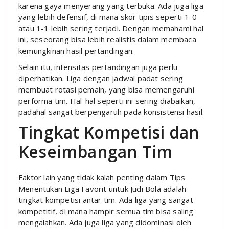
karena gaya menyerang yang terbuka. Ada juga liga
yang lebih defensif, di mana skor tipis seperti 1-0
atau 1-1 lebih sering terjadi. Dengan memahami hal
ini, seseorang bisa lebih realistis dalam membaca
kemungkinan hasil pertandingan.
Selain itu, intensitas pertandingan juga perlu
diperhatikan. Liga dengan jadwal padat sering
membuat rotasi pemain, yang bisa memengaruhi
performa tim. Hal-hal seperti ini sering diabaikan,
padahal sangat berpengaruh pada konsistensi hasil.
Tingkat Kompetisi dan
Keseimbangan Tim
Faktor lain yang tidak kalah penting dalam Tips
Menentukan Liga Favorit untuk Judi Bola adalah
tingkat kompetisi antar tim. Ada liga yang sangat
kompetitif, di mana hampir semua tim bisa saling
mengalahkan. Ada juga liga yang didominasi oleh