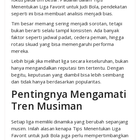
Menentukan Liga Favorit untuk Judi Bola, pendekatan
seperti ini bisa membuat analisis menjadi bias.
Tim besar memang sering menjadi sorotan, tetapi
bukan berarti selalu tampil konsisten. Ada banyak
faktor seperti jadwal padat, cedera pemain, hingga
rotasi skuad yang bisa memengaruhi performa
mereka.
Lebih bijak jika melihat liga secara keseluruhan, bukan
hanya mengandalkan reputasi tim tertentu. Dengan
begitu, keputusan yang diambil bisa lebih seimbang
dan tidak hanya berdasarkan popularitas.
Pentingnya Mengamati
Tren Musiman
Setiap liga memiliki dinamika yang berubah sepanjang
musim. Inilah alasan kenapa Tips Menentukan Liga
Favorit untuk Judi Bola juga perlu mempertimbangkan