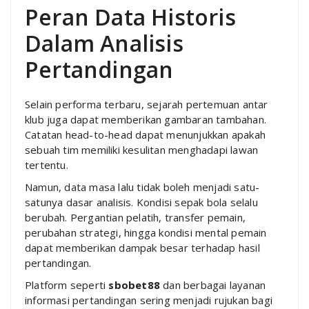
Peran Data Historis
Dalam Analisis
Pertandingan
Selain performa terbaru, sejarah pertemuan antar
klub juga dapat memberikan gambaran tambahan.
Catatan head-to-head dapat menunjukkan apakah
sebuah tim memiliki kesulitan menghadapi lawan
tertentu.
Namun, data masa lalu tidak boleh menjadi satu-
satunya dasar analisis. Kondisi sepak bola selalu
berubah. Pergantian pelatih, transfer pemain,
perubahan strategi, hingga kondisi mental pemain
dapat memberikan dampak besar terhadap hasil
pertandingan.
Platform seperti
sbobet88
dan berbagai layanan
informasi pertandingan sering menjadi rujukan bagi