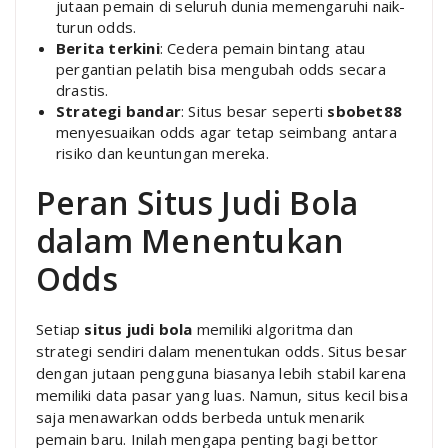
jutaan pemain di seluruh dunia memengaruhi naik-
turun odds.
Berita terkini
: Cedera pemain bintang atau
pergantian pelatih bisa mengubah odds secara
drastis.
Strategi bandar
: Situs besar seperti
sbobet88
menyesuaikan odds agar tetap seimbang antara
risiko dan keuntungan mereka.
Peran Situs Judi Bola
dalam Menentukan
Odds
Setiap
situs judi bola
memiliki algoritma dan
strategi sendiri dalam menentukan odds. Situs besar
dengan jutaan pengguna biasanya lebih stabil karena
memiliki data pasar yang luas. Namun, situs kecil bisa
saja menawarkan odds berbeda untuk menarik
pemain baru. Inilah mengapa penting bagi bettor