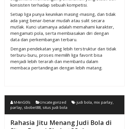
konsisten terhadap sebuah kompetisi.
Setiap liga punya keunikan masing-masing, dan tidak
ada yang benar-benar mudah atau sulit secara
mutlak. Kunci utamanya adalah memahami karakter,
mengamati pola, serta membiasakan diri dengan
data dan perkembangan terbaru.
Dengan pendekatan yang lebih terstruktur dan tidak
terburu-buru, proses memilih liga favorit bisa
menjadi lebih terarah dan membantu dalam
membaca pertandingan dengan lebih matang.
M4inG0ls
Uncategorized
judi bola
,
mix parlay
,
parlay
,
sbobet88
,
situs judi bola
Rahasia Jitu Menang Judi Bola di