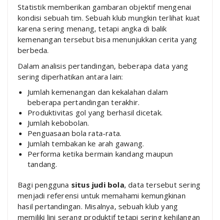
Statistik memberikan gambaran objektif mengenai
kondisi sebuah tim. Sebuah klub mungkin terlihat kuat
karena sering menang, tetapi angka di balik
kemenangan tersebut bisa menunjukkan cerita yang
berbeda.
Dalam analisis pertandingan, beberapa data yang
sering diperhatikan antara lain:
Jumlah kemenangan dan kekalahan dalam
beberapa pertandingan terakhir.
Produktivitas gol yang berhasil dicetak.
Jumlah kebobolan.
Penguasaan bola rata-rata.
Jumlah tembakan ke arah gawang.
Performa ketika bermain kandang maupun
tandang.
Bagi pengguna
situs judi bola
, data tersebut sering
menjadi referensi untuk memahami kemungkinan
hasil pertandingan. Misalnya, sebuah klub yang
memiliki lini serang produktif tetapi sering kehilangan