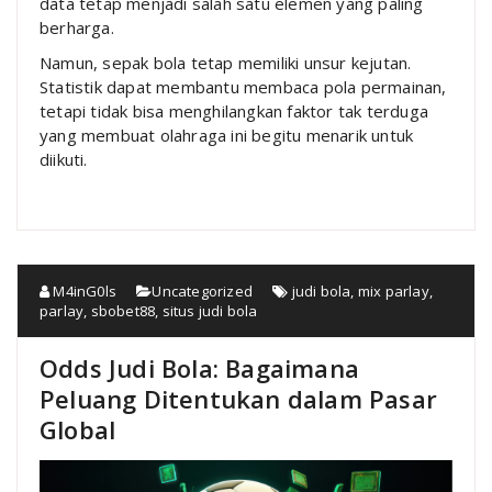
data tetap menjadi salah satu elemen yang paling
berharga.
Namun, sepak bola tetap memiliki unsur kejutan.
Statistik dapat membantu membaca pola permainan,
tetapi tidak bisa menghilangkan faktor tak terduga
yang membuat olahraga ini begitu menarik untuk
diikuti.
M4inG0ls
Uncategorized
judi bola
,
mix parlay
,
parlay
,
sbobet88
,
situs judi bola
Odds Judi Bola: Bagaimana
Peluang Ditentukan dalam Pasar
Global