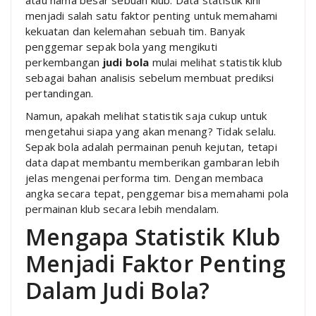
menjadi salah satu faktor penting untuk memahami
kekuatan dan kelemahan sebuah tim. Banyak
penggemar sepak bola yang mengikuti
perkembangan
judi bola
mulai melihat statistik klub
sebagai bahan analisis sebelum membuat prediksi
pertandingan.
Namun, apakah melihat statistik saja cukup untuk
mengetahui siapa yang akan menang? Tidak selalu.
Sepak bola adalah permainan penuh kejutan, tetapi
data dapat membantu memberikan gambaran lebih
jelas mengenai performa tim. Dengan membaca
angka secara tepat, penggemar bisa memahami pola
permainan klub secara lebih mendalam.
Mengapa Statistik Klub
Menjadi Faktor Penting
Dalam Judi Bola?