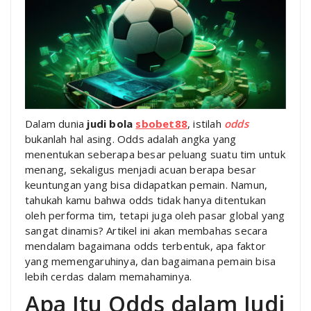
Dalam dunia
judi bola
sbobet88
, istilah
odds
bukanlah hal asing. Odds adalah angka yang
menentukan seberapa besar peluang suatu tim untuk
menang, sekaligus menjadi acuan berapa besar
keuntungan yang bisa didapatkan pemain. Namun,
tahukah kamu bahwa odds tidak hanya ditentukan
oleh performa tim, tetapi juga oleh pasar global yang
sangat dinamis? Artikel ini akan membahas secara
mendalam bagaimana odds terbentuk, apa faktor
yang memengaruhinya, dan bagaimana pemain bisa
lebih cerdas dalam memahaminya.
Apa Itu Odds dalam Judi