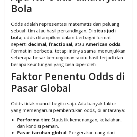
Bola
Odds adalah representasi matematis dari peluang
sebuah tim atau hasil pertandingan. Di
situs judi
bola
, odds ditampilkan dalam berbagai format
seperti
decimal
,
fractional
, atau
American odds
.
Format ini berbeda, tetapi intinya sama: menunjukkan
seberapa besar kemungkinan suatu hasil terjadi dan
berapa keuntungan yang bisa diperoleh.
Faktor Penentu Odds di
Pasar Global
Odds tidak muncul begitu saja. Ada banyak faktor
yang memengaruhi pembentukan odds, di antaranya:
Performa tim
: Statistik kemenangan, kekalahan,
dan kondisi pemain.
Pasar taruhan global
: Pergerakan uang dari