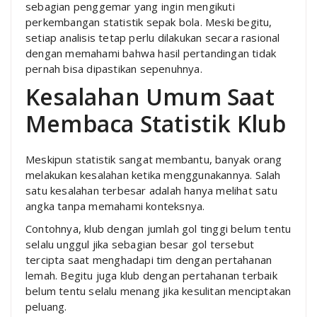
sebagian penggemar yang ingin mengikuti
perkembangan statistik sepak bola. Meski begitu,
setiap analisis tetap perlu dilakukan secara rasional
dengan memahami bahwa hasil pertandingan tidak
pernah bisa dipastikan sepenuhnya.
Kesalahan Umum Saat
Membaca Statistik Klub
Meskipun statistik sangat membantu, banyak orang
melakukan kesalahan ketika menggunakannya. Salah
satu kesalahan terbesar adalah hanya melihat satu
angka tanpa memahami konteksnya.
Contohnya, klub dengan jumlah gol tinggi belum tentu
selalu unggul jika sebagian besar gol tersebut
tercipta saat menghadapi tim dengan pertahanan
lemah. Begitu juga klub dengan pertahanan terbaik
belum tentu selalu menang jika kesulitan menciptakan
peluang.