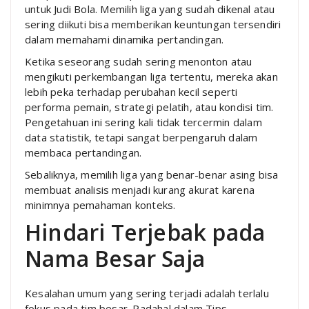
untuk Judi Bola. Memilih liga yang sudah dikenal atau
sering diikuti bisa memberikan keuntungan tersendiri
dalam memahami dinamika pertandingan.
Ketika seseorang sudah sering menonton atau
mengikuti perkembangan liga tertentu, mereka akan
lebih peka terhadap perubahan kecil seperti
performa pemain, strategi pelatih, atau kondisi tim.
Pengetahuan ini sering kali tidak tercermin dalam
data statistik, tetapi sangat berpengaruh dalam
membaca pertandingan.
Sebaliknya, memilih liga yang benar-benar asing bisa
membuat analisis menjadi kurang akurat karena
minimnya pemahaman konteks.
Hindari Terjebak pada
Nama Besar Saja
Kesalahan umum yang sering terjadi adalah terlalu
fokus pada tim besar. Padahal dalam Tips