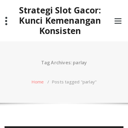
Skip
Strategi Slot Gacor:
to
content
Kunci Kemenangan
Konsisten
Tag Archives: parlay
Home
/
Posts tagged "parlay"