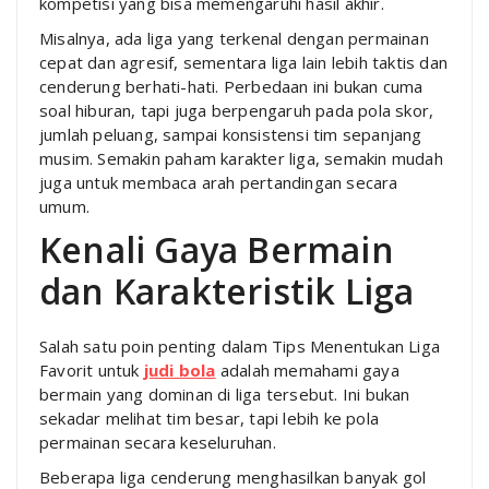
kompetisi yang bisa memengaruhi hasil akhir.
Misalnya, ada liga yang terkenal dengan permainan
cepat dan agresif, sementara liga lain lebih taktis dan
cenderung berhati-hati. Perbedaan ini bukan cuma
soal hiburan, tapi juga berpengaruh pada pola skor,
jumlah peluang, sampai konsistensi tim sepanjang
musim. Semakin paham karakter liga, semakin mudah
juga untuk membaca arah pertandingan secara
umum.
Kenali Gaya Bermain
dan Karakteristik Liga
Salah satu poin penting dalam Tips Menentukan Liga
Favorit untuk
judi bola
adalah memahami gaya
bermain yang dominan di liga tersebut. Ini bukan
sekadar melihat tim besar, tapi lebih ke pola
permainan secara keseluruhan.
Beberapa liga cenderung menghasilkan banyak gol