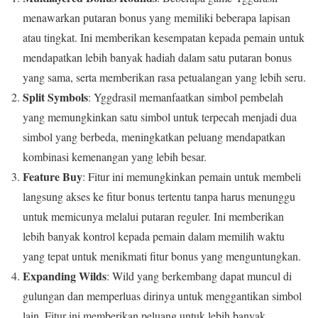
menawarkan putaran bonus yang memiliki beberapa lapisan
atau tingkat. Ini memberikan kesempatan kepada pemain untuk
mendapatkan lebih banyak hadiah dalam satu putaran bonus
yang sama, serta memberikan rasa petualangan yang lebih seru.
Split Symbols
: Yggdrasil memanfaatkan simbol pembelah
yang memungkinkan satu simbol untuk terpecah menjadi dua
simbol yang berbeda, meningkatkan peluang mendapatkan
kombinasi kemenangan yang lebih besar.
Feature Buy
: Fitur ini memungkinkan pemain untuk membeli
langsung akses ke fitur bonus tertentu tanpa harus menunggu
untuk memicunya melalui putaran reguler. Ini memberikan
lebih banyak kontrol kepada pemain dalam memilih waktu
yang tepat untuk menikmati fitur bonus yang menguntungkan.
Expanding Wilds
: Wild yang berkembang dapat muncul di
gulungan dan memperluas dirinya untuk menggantikan simbol
lain. Fitur ini memberikan peluang untuk lebih banyak