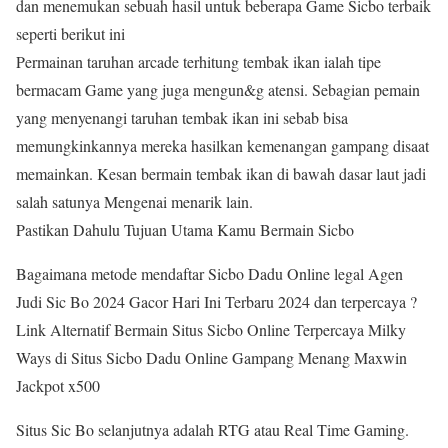
dan menemukan sebuah hasil untuk beberapa Game Sicbo terbaik
seperti berikut ini
Permainan taruhan arcade terhitung tembak ikan ialah tipe
bermacam Game yang juga mengun&g atensi. Sebagian pemain
yang menyenangi taruhan tembak ikan ini sebab bisa
memungkinkannya mereka hasilkan kemenangan gampang disaat
memainkan. Kesan bermain tembak ikan di bawah dasar laut jadi
salah satunya Mengenai menarik lain.
Pastikan Dahulu Tujuan Utama Kamu Bermain Sicbo
Bagaimana metode mendaftar Sicbo Dadu Online legal Agen
Judi Sic Bo 2024 Gacor Hari Ini Terbaru 2024 dan terpercaya ?
Link Alternatif Bermain Situs Sicbo Online Terpercaya Milky
Ways di Situs Sicbo Dadu Online Gampang Menang Maxwin
Jackpot x500
Situs Sic Bo selanjutnya adalah RTG atau Real Time Gaming.