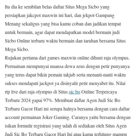
Itu dia ke sembilan belas daftar Situs Mega Sicbo yang
persiapkan jakcpot maxwin ini hari, dan jekpot Gampang
Menang sekaligus yang bisa kamu coban dan jadikan tempat
untuk bermain, agar dapat mendapatkan model bermain judi
Sicbo Online terbaru waktu bermain dan taruhan bersama Situs
Mega Sicbo.
Rujukan pertama dari games maxwin online dihuni raja olympus.
Permainan mempunyai nuansa dewa zeus dengan petir punyanya
yang terus dapat bikin pemain takjub serta menanti-nanti waktu
sukses mendapati jackpot ya disinyalir petir menyabet itu. Nilai
rtp live dari raja olympus di Situs
sic bo
Online Terpercaya
Terbaru 2024 gapai 97%. Membuat daftar Agen Judi Sic Bo
Terbaru Gacor Hari ini serupa halnya bersama dengan cara daftar
account permainan Joker Gaming. Caranya yaitu bersama dengan
isikan formulir registrasi yang udah di sediakan oleh Situs Agen
Judi Sic Bo Terbaru Gacor Hari Ini atau kamu terhitung mampu