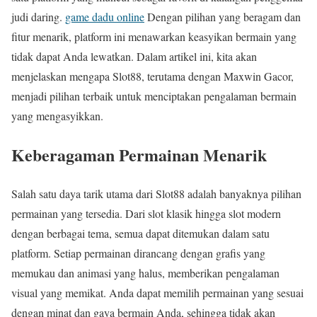
judi daring.
game dadu online
Dengan pilihan yang beragam dan
fitur menarik, platform ini menawarkan keasyikan bermain yang
tidak dapat Anda lewatkan. Dalam artikel ini, kita akan
menjelaskan mengapa Slot88, terutama dengan Maxwin Gacor,
menjadi pilihan terbaik untuk menciptakan pengalaman bermain
yang mengasyikkan.
Keberagaman Permainan Menarik
Salah satu daya tarik utama dari Slot88 adalah banyaknya pilihan
permainan yang tersedia. Dari slot klasik hingga slot modern
dengan berbagai tema, semua dapat ditemukan dalam satu
platform. Setiap permainan dirancang dengan grafis yang
memukau dan animasi yang halus, memberikan pengalaman
visual yang memikat. Anda dapat memilih permainan yang sesuai
dengan minat dan gaya bermain Anda, sehingga tidak akan