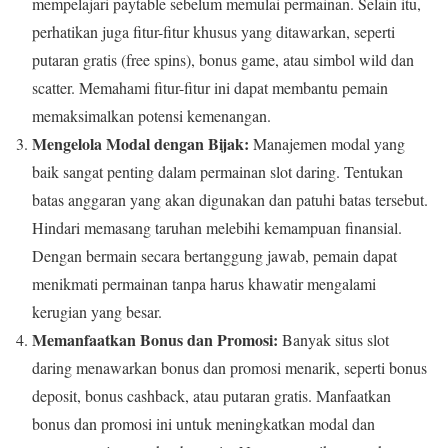
mempelajari paytable sebelum memulai permainan. Selain itu,
perhatikan juga fitur-fitur khusus yang ditawarkan, seperti
putaran gratis (free spins), bonus game, atau simbol wild dan
scatter. Memahami fitur-fitur ini dapat membantu pemain
memaksimalkan potensi kemenangan.
Mengelola Modal dengan Bijak:
Manajemen modal yang
baik sangat penting dalam permainan slot daring. Tentukan
batas anggaran yang akan digunakan dan patuhi batas tersebut.
Hindari memasang taruhan melebihi kemampuan finansial.
Dengan bermain secara bertanggung jawab, pemain dapat
menikmati permainan tanpa harus khawatir mengalami
kerugian yang besar.
Memanfaatkan Bonus dan Promosi:
Banyak situs slot
daring menawarkan bonus dan promosi menarik, seperti bonus
deposit, bonus cashback, atau putaran gratis. Manfaatkan
bonus dan promosi ini untuk meningkatkan modal dan