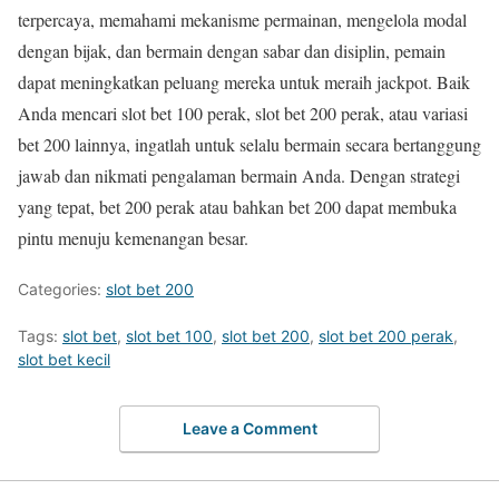
terpercaya, memahami mekanisme permainan, mengelola modal
dengan bijak, dan bermain dengan sabar dan disiplin, pemain
dapat meningkatkan peluang mereka untuk meraih jackpot. Baik
Anda mencari slot bet 100 perak, slot bet 200 perak, atau variasi
bet 200 lainnya, ingatlah untuk selalu bermain secara bertanggung
jawab dan nikmati pengalaman bermain Anda. Dengan strategi
yang tepat, bet 200 perak atau bahkan bet 200 dapat membuka
pintu menuju kemenangan besar.
Categories:
slot bet 200
Tags:
slot bet
,
slot bet 100
,
slot bet 200
,
slot bet 200 perak
,
slot bet kecil
Leave a Comment