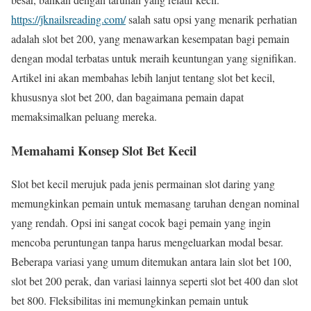
https://jknailsreading.com/
salah satu opsi yang menarik perhatian
adalah slot bet 200, yang menawarkan kesempatan bagi pemain
dengan modal terbatas untuk meraih keuntungan yang signifikan.
Artikel ini akan membahas lebih lanjut tentang slot bet kecil,
khususnya slot bet 200, dan bagaimana pemain dapat
memaksimalkan peluang mereka.
Memahami Konsep Slot Bet Kecil
Slot bet kecil merujuk pada jenis permainan slot daring yang
memungkinkan pemain untuk memasang taruhan dengan nominal
yang rendah. Opsi ini sangat cocok bagi pemain yang ingin
mencoba peruntungan tanpa harus mengeluarkan modal besar.
Beberapa variasi yang umum ditemukan antara lain slot bet 100,
slot bet 200 perak, dan variasi lainnya seperti slot bet 400 dan slot
bet 800. Fleksibilitas ini memungkinkan pemain untuk