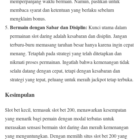
memperpanjang waktu bermain. Namun, pastikan untuk
membaca syarat dan ketentuan yang berlaku sebelum
mengklaim bonus.
Bermain dengan Sabar dan Disiplin:
Kunci utama dalam
permainan slot daring adalah kesabaran dan disiplin. Jangan
terburu-buru memasang taruhan besar hanya karena ingin cepat
menang. Tetaplah pada strategi yang telah ditetapkan dan
nikmati proses permainan. Ingatlah bahwa kemenangan tidak
selalu datang dengan cepat, tetapi dengan kesabaran dan
strategi yang tepat, peluang untuk meraih jackpot tetap terbuka.
Kesimpulan
Slot bet kecil, termasuk slot bet 200, menawarkan kesempatan
yang menarik bagi pemain dengan modal terbatas untuk
merasakan sensasi bermain slot daring dan meraih kemenangan
yang menguntungkan. Dengan memilih situs slot bet 200 yang