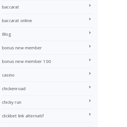
baccarat
baccarat online
Blog
bonus new member
bonus new member 100
casino
chickenroad
chicky run
clickbet link alternatif