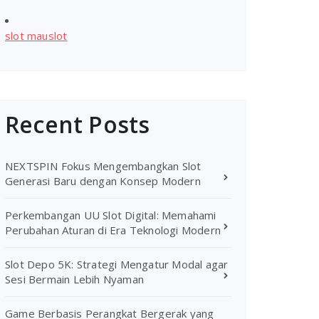
slot mauslot
Recent Posts
NEXTSPIN Fokus Mengembangkan Slot
Generasi Baru dengan Konsep Modern
Perkembangan UU Slot Digital: Memahami
Perubahan Aturan di Era Teknologi Modern
Slot Depo 5K: Strategi Mengatur Modal agar
Sesi Bermain Lebih Nyaman
Game Berbasis Perangkat Bergerak yang