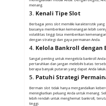
menang.
3.
Kenali Tipe Slot
Berbagai jenis slot memiliki karakteristik yang
biasanya memberikan kemenangan lebih sering
volatilitas tinggi bisa memberikan kemenangan b
dengan strategi dan gaya permainan Anda.
4.
Kelola Bankroll dengan 
Sangat penting untuk mengelola bankroll Anda
pertaruhkan dan jangan melebihi batas tersebu
berapa banyak putaran yang dapat Anda lakuka
5.
Patuhi Strategi Permai
Bermain slot tidak hanya mengandalkan kebe
meningkatkan peluang Anda untuk menang. Seba
lebih rendah untuk menghemat bankroll, terut
tinggi.