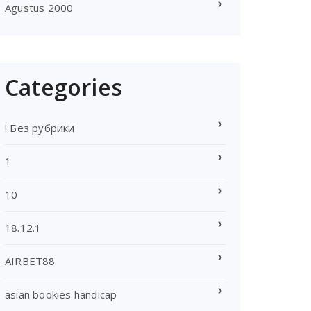
Agustus 2000
Categories
! Без рубрики
1
10
18.12.1
AIRBET88
asian bookies handicap