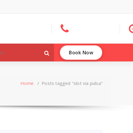
Book Now
Home
/
Posts tagged "slot via pulsa"