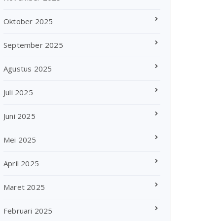
Oktober 2025
September 2025
Agustus 2025
Juli 2025
Juni 2025
Mei 2025
April 2025
Maret 2025
Februari 2025