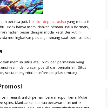
ngan pecinta judi,
link slot deposit pulsa
yang menarik
ribu. Tidak hanya memudahkan pemain untuk bermain,
ih hadiah besar dengan modal kecil. Berikut ini
nda meningkatkan peluang menang saat bermain slot
a
dalah memilih situs atau provider permainan yang
ensi resmi dan ulasan positif dari pemain lain. Situs
r, serta menyediakan informasi jelas tentang
Promosi
osi menarik untuk pemain baru maupun lama. Mulai
ee spins. Manfaatkan semua penawaran ini untuk
a bisa bermain lebih lama dan meningkatkan peluang