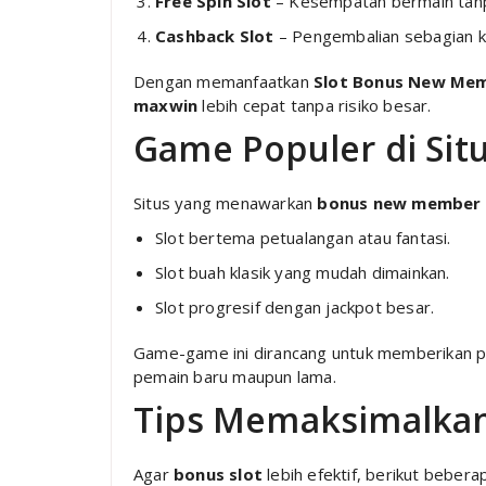
Free Spin Slot
– Kesempatan bermain tanpa
Cashback Slot
– Pengembalian sebagian ke
Dengan memanfaatkan
Slot Bonus New Me
maxwin
lebih cepat tanpa risiko besar.
Game Populer di Sit
Situs yang menawarkan
bonus new member
Slot bertema petualangan atau fantasi.
Slot buah klasik yang mudah dimainkan.
Slot progresif dengan jackpot besar.
Game-game ini dirancang untuk memberikan 
pemain baru maupun lama.
Tips Memaksimalka
Agar
bonus slot
lebih efektif, berikut beberap