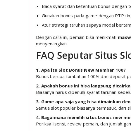
Baca syarat dan ketentuan bonus dengan tel
Gunakan bonus pada game dengan RTP ting
Atur strategi taruhan supaya modal bertam
Dengan cara ini, pemain bisa menikmati
maxw
menyenangkan.
FAQ Seputar Situs Sl
1. Apa itu Slot Bonus New Member 100?
Bonus berupa tambahan 100% dari deposit pe
2. Apakah bonus ini bisa langsung dicairk
Biasanya harus dipenuhi syarat taruhan sebelu
3. Game apa saja yang bisa dimainkan de
Semua slot populer biasanya termasuk, dari slo
4. Bagaimana memilih situs bonus new m
Periksa lisensi, review pemain, dan jumlah ga