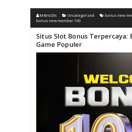
M4inG0ls
Uncategorized
bonus new m
bonus new member 100
Situs Slot Bonus Terpercaya
Game Populer