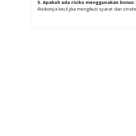
5. Apakah ada risiko menggunakan bonus 
Risikonya kecil jika mengikuti syarat dan stra