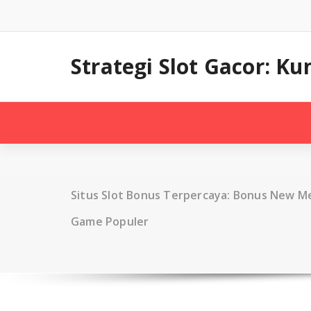
Skip
to
content
Strategi Slot Gacor: K
Situs Slot Bonus Terpercaya: Bonus New M
Game Populer