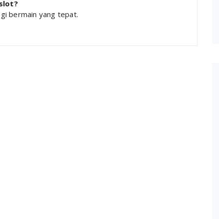
slot?
tegi bermain yang tepat.