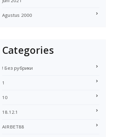
Juni 2021
Agustus 2000
Categories
! Без рубрики
1
10
18.12.1
AIRBET88