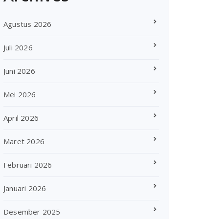
Agustus 2026
Juli 2026
Juni 2026
Mei 2026
April 2026
Maret 2026
Februari 2026
Januari 2026
Desember 2025