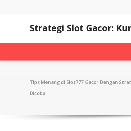
Skip
to
content
Strategi Slot Gacor: K
Tips Menang di Slot777 Gacor Dengan Stra
Dicoba