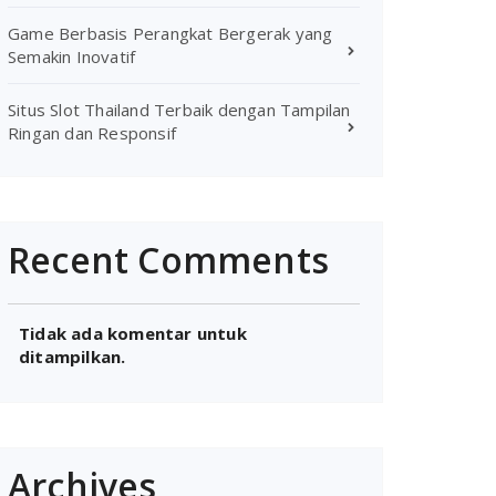
Game Berbasis Perangkat Bergerak yang
Semakin Inovatif
Situs Slot Thailand Terbaik dengan Tampilan
Ringan dan Responsif
Recent Comments
Tidak ada komentar untuk
ditampilkan.
Archives