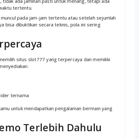
, tidak ada jaminan pasti untuk menang, tetapi ada
waktu tertentu.
muncul pada jam-jam tertentu atau setelah sejumlah
 bisa dibuktikan secara teknis, pola ini sering
erpercaya
memilih situs slot777 yang terpercaya dan memiliki
 menyediakan:
vider ternama
g kamu untuk mendapatkan pengalaman bermain yang
emo Terlebih Dahulu