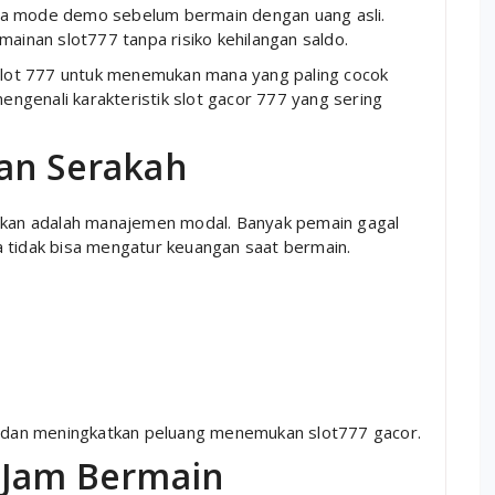
ba mode demo sebelum bermain dengan uang asli.
nan slot777 tanpa risiko kehilangan saldo.
 slot 777 untuk menemukan mana yang paling cocok
genali karakteristik slot gacor 777 yang sering
an Serakah
aikan adalah manajemen modal. Banyak pemain gagal
 tidak bisa mengatur keuangan saat bermain.
t
ma dan meningkatkan peluang menemukan slot777 gacor.
 Jam Bermain