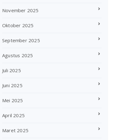
November 2025
Oktober 2025
September 2025
Agustus 2025
Juli 2025
Juni 2025
Mei 2025
April 2025
Maret 2025