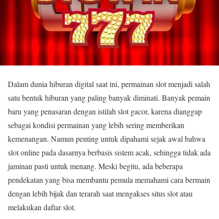
Dalam dunia hiburan digital saat ini, permainan slot menjadi salah
satu bentuk hiburan yang paling banyak diminati. Banyak pemain
baru yang penasaran dengan istilah slot gacor, karena dianggap
sebagai kondisi permainan yang lebih sering memberikan
kemenangan. Namun penting untuk dipahami sejak awal bahwa
slot online pada dasarnya berbasis sistem acak, sehingga tidak ada
jaminan pasti untuk menang. Meski begitu, ada beberapa
pendekatan yang bisa membantu pemula memahami cara bermain
dengan lebih bijak dan terarah saat mengakses situs slot atau
melakukan daftar slot.