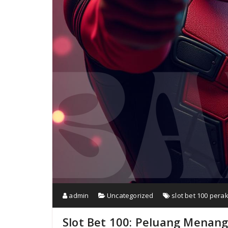
admin
Uncategorized
slot bet 100 pera
Slot Bet 100: Peluang Menan