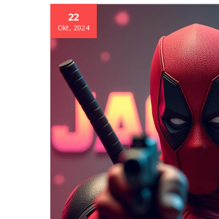
22
Okt, 2024