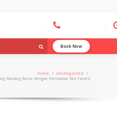
Book Now
Home
/
Uncategorized
/
uang Menang Besar dengan Permainan Slot Favorit