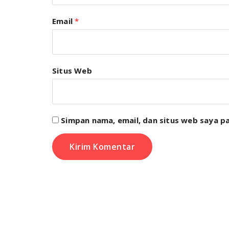
Email
*
Situs Web
Simpan nama, email, dan situs web saya p