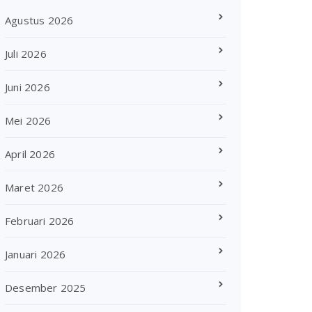
Agustus 2026
Juli 2026
Juni 2026
Mei 2026
April 2026
Maret 2026
Februari 2026
Januari 2026
Desember 2025