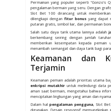
Permainan yang populer seperti “Gonzo’s Qu
pengalaman bermain yang seru. Dengan grafis
Slot Bet 100 dirancang untuk memberikan 
dilengkapi dengan
fitur bonus
yang dapat m
putaran gratis, simbol liar, dan permainan bonu
Salah satu daya tarik utama lainnya adalah
j
berkembang seiring dengan jumlah taruhan
memberikan kesempatan kepada pemain u
menambah semangat dan daya tarik bagi para
Keamanan dan Ku
Terjamin
Keamanan pemain adalah prioritas utama bag
enkripsi mutakhir
untuk melindungi data p
aman saat bermain, mengetahui bahwa informa
menciptakan lingkungan yang aman dan nyama
Dalam hal
pengalaman pengguna
, Slot Be
digunakan. Desain responsif memungkinkan 