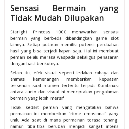
Sensasi Bermain yang
Tidak Mudah Dilupakan
Starlight Princess 1000 menawarkan sensasi
bermain yang berbeda dibandingkan game slot
lainnya. Setiap putaran memiliki potensi perubahan
hasil yang bisa terjadi kapan saja. Hal ini membuat
pemain selalu merasa waspada sekaligus penasaran
dengan hasil berikutnya.
Selain itu, efek visual seperti ledakan cahaya dan
animasi kemenangan memberikan kepuasan
tersendiri saat momen tertentu terjadi. Kombinasi
antara audio dan visual ini menciptakan pengalaman
bermain yang lebih imersif.
Tidak sedikit pemain yang mengatakan bahwa
permainan ini memberikan “ritme emosional” yang
unik. Ada saat di mana permainan terasa tenang,
namun tiba-tiba berubah menjadi sangat intens