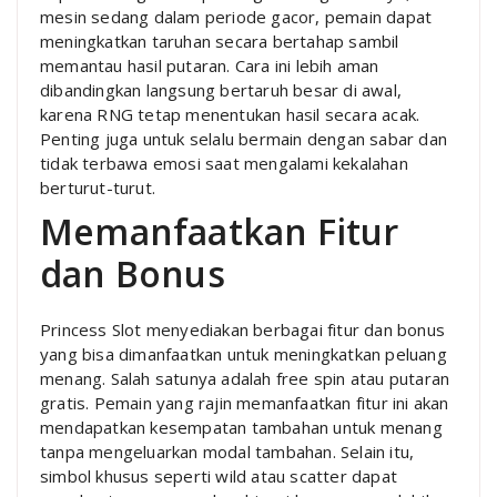
mesin sedang dalam periode gacor, pemain dapat
meningkatkan taruhan secara bertahap sambil
memantau hasil putaran. Cara ini lebih aman
dibandingkan langsung bertaruh besar di awal,
karena RNG tetap menentukan hasil secara acak.
Penting juga untuk selalu bermain dengan sabar dan
tidak terbawa emosi saat mengalami kekalahan
berturut-turut.
Memanfaatkan Fitur
dan Bonus
Princess Slot menyediakan berbagai fitur dan bonus
yang bisa dimanfaatkan untuk meningkatkan peluang
menang. Salah satunya adalah free spin atau putaran
gratis. Pemain yang rajin memanfaatkan fitur ini akan
mendapatkan kesempatan tambahan untuk menang
tanpa mengeluarkan modal tambahan. Selain itu,
simbol khusus seperti wild atau scatter dapat