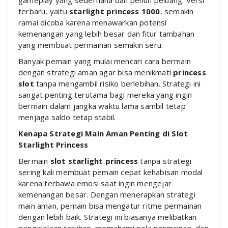
terbaru, yaitu
starlight princess 1000
, semakin
ramai dicoba karena menawarkan potensi
kemenangan yang lebih besar dan fitur tambahan
yang membuat permainan semakin seru.
Banyak pemain yang mulai mencari cara bermain
dengan strategi aman agar bisa menikmati
princess
slot
tanpa mengambil risiko berlebihan. Strategi ini
sangat penting terutama bagi mereka yang ingin
bermain dalam jangka waktu lama sambil tetap
menjaga saldo tetap stabil.
Kenapa Strategi Main Aman Penting di Slot
Starlight Princess
Bermain
slot starlight princess
tanpa strategi
sering kali membuat pemain cepat kehabisan modal
karena terbawa emosi saat ingin mengejar
kemenangan besar. Dengan menerapkan strategi
main aman, pemain bisa mengatur ritme permainan
dengan lebih baik. Strategi ini biasanya melibatkan
pengelolaan taruhan, memahami pola permainan, dan