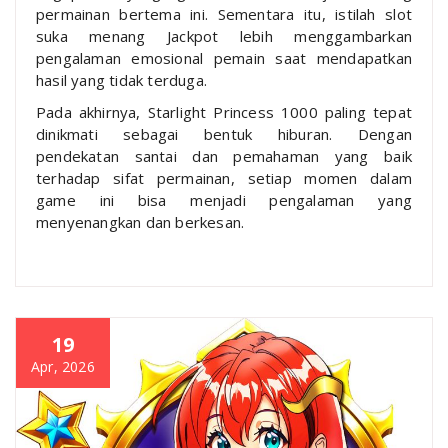
permainan bertema ini. Sementara itu, istilah slot
suka menang Jackpot lebih menggambarkan
pengalaman emosional pemain saat mendapatkan
hasil yang tidak terduga.
Pada akhirnya, Starlight Princess 1000 paling tepat
dinikmati sebagai bentuk hiburan. Dengan
pendekatan santai dan pemahaman yang baik
terhadap sifat permainan, setiap momen dalam
game ini bisa menjadi pengalaman yang
menyenangkan dan berkesan.
19
Apr, 2026