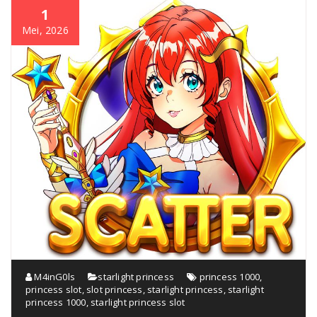
1
Mei, 2026
M4inG0ls
starlight princess
princess 1000
,
princess slot
,
slot princess
,
starlight princess
,
starlight
princess 1000
,
starlight princess slot