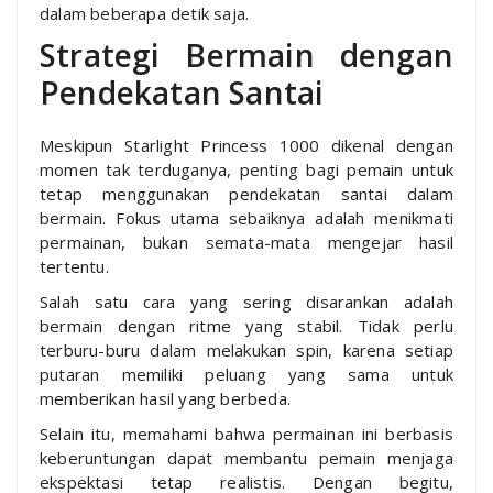
dalam beberapa detik saja.
Strategi Bermain dengan
Pendekatan Santai
Meskipun Starlight Princess 1000 dikenal dengan
momen tak terduganya, penting bagi pemain untuk
tetap menggunakan pendekatan santai dalam
bermain. Fokus utama sebaiknya adalah menikmati
permainan, bukan semata-mata mengejar hasil
tertentu.
Salah satu cara yang sering disarankan adalah
bermain dengan ritme yang stabil. Tidak perlu
terburu-buru dalam melakukan spin, karena setiap
putaran memiliki peluang yang sama untuk
memberikan hasil yang berbeda.
Selain itu, memahami bahwa permainan ini berbasis
keberuntungan dapat membantu pemain menjaga
ekspektasi tetap realistis. Dengan begitu,