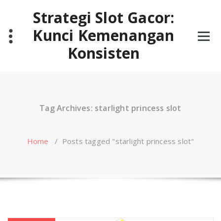
Skip
Strategi Slot Gacor:
to
content
Kunci Kemenangan
Konsisten
Tag Archives: starlight princess slot
Home
/
Posts tagged "starlight princess slot"