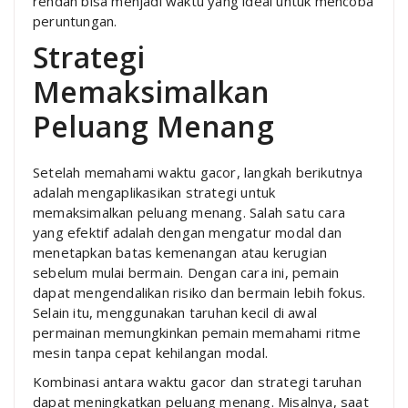
rendah bisa menjadi waktu yang ideal untuk mencoba
peruntungan.
Strategi
Memaksimalkan
Peluang Menang
Setelah memahami waktu gacor, langkah berikutnya
adalah mengaplikasikan strategi untuk
memaksimalkan peluang menang. Salah satu cara
yang efektif adalah dengan mengatur modal dan
menetapkan batas kemenangan atau kerugian
sebelum mulai bermain. Dengan cara ini, pemain
dapat mengendalikan risiko dan bermain lebih fokus.
Selain itu, menggunakan taruhan kecil di awal
permainan memungkinkan pemain memahami ritme
mesin tanpa cepat kehilangan modal.
Kombinasi antara waktu gacor dan strategi taruhan
dapat meningkatkan peluang menang. Misalnya, saat