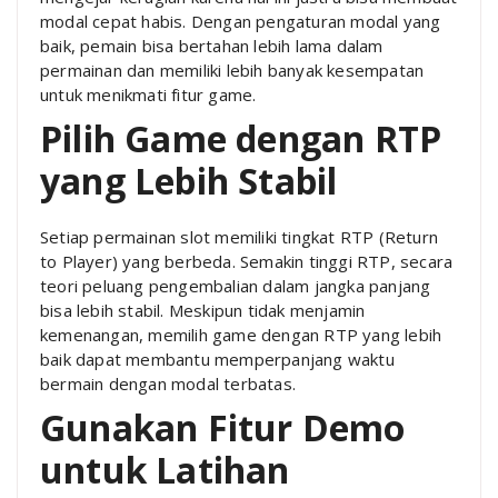
modal cepat habis. Dengan pengaturan modal yang
baik, pemain bisa bertahan lebih lama dalam
permainan dan memiliki lebih banyak kesempatan
untuk menikmati fitur game.
Pilih Game dengan RTP
yang Lebih Stabil
Setiap permainan slot memiliki tingkat RTP (Return
to Player) yang berbeda. Semakin tinggi RTP, secara
teori peluang pengembalian dalam jangka panjang
bisa lebih stabil. Meskipun tidak menjamin
kemenangan, memilih game dengan RTP yang lebih
baik dapat membantu memperpanjang waktu
bermain dengan modal terbatas.
Gunakan Fitur Demo
untuk Latihan