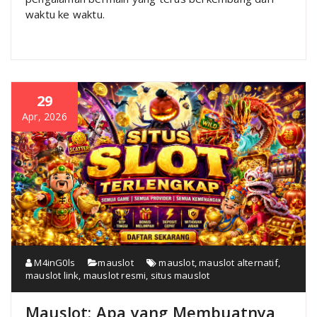
waktu ke waktu.
29
Apr, 2026
M4inG0ls
mauslot
mauslot
,
mauslot alternatif
,
mauslot link
,
mauslot resmi
,
situs mauslot
Mauslot: Apa yang Membuatnya