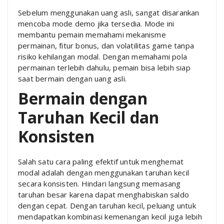
Sebelum menggunakan uang asli, sangat disarankan
mencoba mode demo jika tersedia. Mode ini
membantu pemain memahami mekanisme
permainan, fitur bonus, dan volatilitas game tanpa
risiko kehilangan modal. Dengan memahami pola
permainan terlebih dahulu, pemain bisa lebih siap
saat bermain dengan uang asli.
Bermain dengan
Taruhan Kecil dan
Konsisten
Salah satu cara paling efektif untuk menghemat
modal adalah dengan menggunakan taruhan kecil
secara konsisten. Hindari langsung memasang
taruhan besar karena dapat menghabiskan saldo
dengan cepat. Dengan taruhan kecil, peluang untuk
mendapatkan kombinasi kemenangan kecil juga lebih