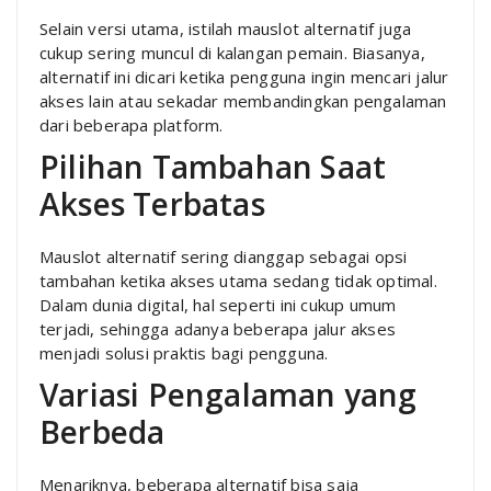
Selain versi utama, istilah mauslot alternatif juga
cukup sering muncul di kalangan pemain. Biasanya,
alternatif ini dicari ketika pengguna ingin mencari jalur
akses lain atau sekadar membandingkan pengalaman
dari beberapa platform.
Pilihan Tambahan Saat
Akses Terbatas
Mauslot alternatif sering dianggap sebagai opsi
tambahan ketika akses utama sedang tidak optimal.
Dalam dunia digital, hal seperti ini cukup umum
terjadi, sehingga adanya beberapa jalur akses
menjadi solusi praktis bagi pengguna.
Variasi Pengalaman yang
Berbeda
Menariknya, beberapa alternatif bisa saja