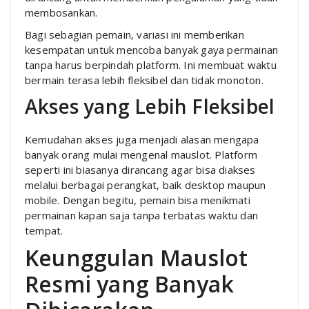
membosankan.
Bagi sebagian pemain, variasi ini memberikan
kesempatan untuk mencoba banyak gaya permainan
tanpa harus berpindah platform. Ini membuat waktu
bermain terasa lebih fleksibel dan tidak monoton.
Akses yang Lebih Fleksibel
Kemudahan akses juga menjadi alasan mengapa
banyak orang mulai mengenal mauslot. Platform
seperti ini biasanya dirancang agar bisa diakses
melalui berbagai perangkat, baik desktop maupun
mobile. Dengan begitu, pemain bisa menikmati
permainan kapan saja tanpa terbatas waktu dan
tempat.
Keunggulan Mauslot
Resmi yang Banyak