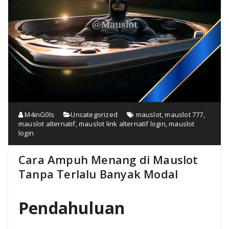
M4inG0ls
Uncategorized
mauslot
,
mauslot 777
,
mauslot alternatif
,
mauslot link alternatif login
,
mauslot
login
Cara Ampuh Menang di Mauslot
Tanpa Terlalu Banyak Modal
Pendahuluan