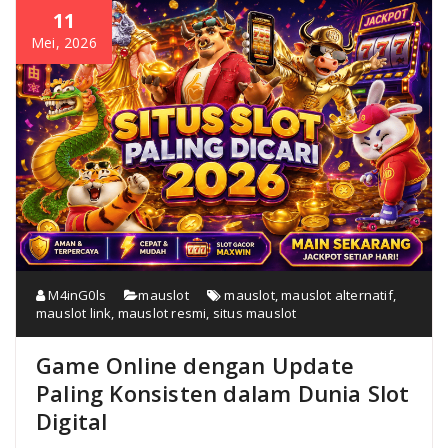
11
Mei, 2026
M4inG0ls
mauslot
mauslot
,
mauslot alternatif
,
mauslot link
,
mauslot resmi
,
situs mauslot
Game Online dengan Update
Paling Konsisten dalam Dunia Slot
Digital