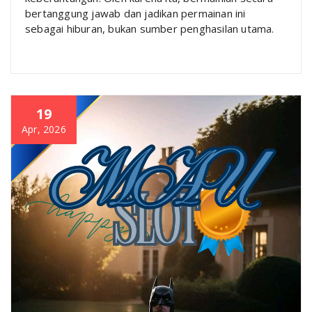
bertanggung jawab dan jadikan permainan ini
sebagai hiburan, bukan sumber penghasilan utama.
19
Apr, 2026