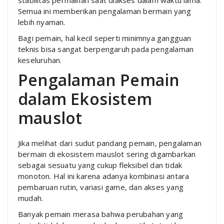
Semua ini memberikan pengalaman bermain yang
lebih nyaman.
Bagi pemain, hal kecil seperti minimnya gangguan
teknis bisa sangat berpengaruh pada pengalaman
keseluruhan.
Pengalaman Pemain
dalam Ekosistem
mauslot
Jika melihat dari sudut pandang pemain, pengalaman
bermain di ekosistem mauslot sering digambarkan
sebagai sesuatu yang cukup fleksibel dan tidak
monoton. Hal ini karena adanya kombinasi antara
pembaruan rutin, variasi game, dan akses yang
mudah.
Banyak pemain merasa bahwa perubahan yang