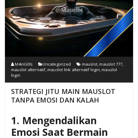
M4inG0ls
Uncategorized
mauslot
,
mauslot 777
,
mauslot alternatif
,
mauslot link alternatif login
,
mauslot
login
STRATEGI JITU MAIN MAUSLOT
TANPA EMOSI DAN KALAH
1. Mengendalikan
Emosi Saat Bermain