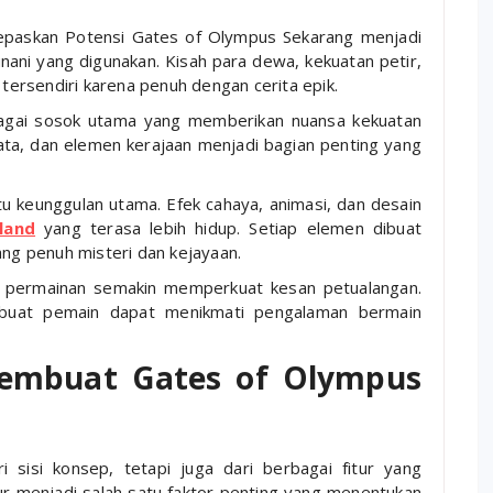
Lepaskan Potensi Gates of Olympus Sekarang menjadi
ani yang digunakan. Kisah para dewa, kekuatan petir,
 tersendiri karena penuh dengan cerita epik.
bagai sosok utama yang memberikan nuansa kekuatan
ta, dan elemen kerajaan menjadi bagian penting yang
atu keunggulan utama. Efek cahaya, animasi, dan desain
iland
yang terasa lebih hidup. Setiap elemen dibuat
g penuh misteri dan kejayaan.
a permainan semakin memperkuat kesan petualangan.
buat pemain dapat menikmati pengalaman bermain
Membuat Gates of Olympus
 sisi konsep, tetapi juga dari berbagai fitur yang
ur menjadi salah satu faktor penting yang menentukan