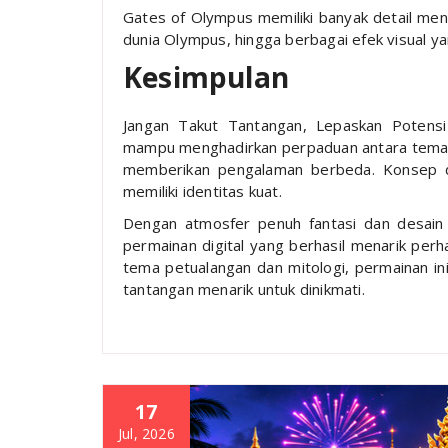
Gates of Olympus memiliki banyak detail mena
dunia Olympus, hingga berbagai efek visual y
Kesimpulan
Jangan Takut Tantangan, Lepaskan Potens
mampu menghadirkan perpaduan antara tema mi
memberikan pengalaman berbeda. Konsep 
memiliki identitas kuat.
Dengan atmosfer penuh fantasi dan desain 
permainan digital yang berhasil menarik per
tema petualangan dan mitologi, permainan i
tantangan menarik untuk dinikmati.
17
Jul, 2026