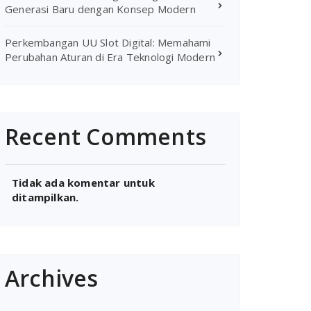
Generasi Baru dengan Konsep Modern
Perkembangan UU Slot Digital: Memahami
Perubahan Aturan di Era Teknologi Modern
Recent Comments
Tidak ada komentar untuk
ditampilkan.
Archives