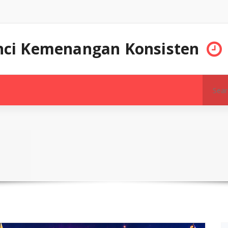
unci Kemenangan Konsisten
Search
for: