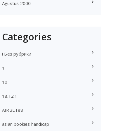
Agustus 2000
Categories
! Без рубрики
1
10
18.12.1
AIRBET88
asian bookies handicap