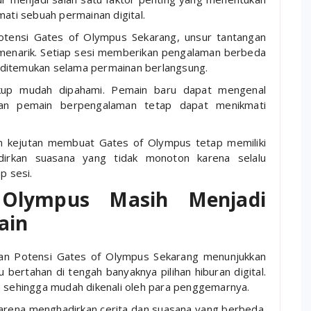
ti sebuah permainan digital.
otensi Gates of Olympus Sekarang, unsur tantangan
menarik. Setiap sesi memberikan pengalaman berbeda
 ditemukan selama permainan berlangsung.
kup mudah dipahami. Pemain baru dapat mengenal
an pemain berpengalaman tetap dapat menikmati
n kejutan membuat Gates of Olympus tetap memiliki
irkan suasana yang tidak monoton karena selalu
p sesi.
Olympus Masih Menjadi
ain
kan Potensi Gates of Olympus Sekarang menunjukkan
rtahan di tengah banyaknya pilihan hiburan digital.
s sehingga mudah dikenali oleh para penggemarnya.
arena menghadirkan cerita dan suasana yang berbeda.