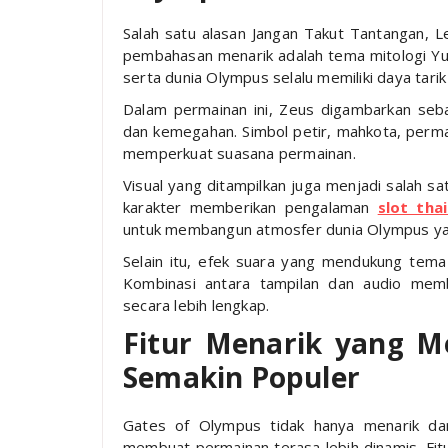
Salah satu alasan Jangan Takut Tantangan, 
pembahasan menarik adalah tema mitologi Yun
serta dunia Olympus selalu memiliki daya tarik
Dalam permainan ini, Zeus digambarkan se
dan kemegahan. Simbol petir, mahkota, perma
memperkuat suasana permainan.
Visual yang ditampilkan juga menjadi salah s
karakter memberikan pengalaman
slot tha
untuk membangun atmosfer dunia Olympus yan
Selain itu, efek suara yang mendukung tem
Kombinasi antara tampilan dan audio mem
secara lebih lengkap.
Fitur Menarik yang 
Semakin Populer
Gates of Olympus tidak hanya menarik dari
membuat permainan terasa lebih dinamis. Fit