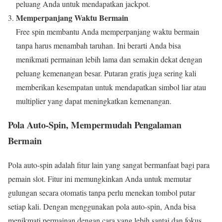
peluang Anda untuk mendapatkan jackpot.
Memperpanjang Waktu Bermain
Free spin membantu Anda memperpanjang waktu bermain
tanpa harus menambah taruhan. Ini berarti Anda bisa
menikmati permainan lebih lama dan semakin dekat dengan
peluang kemenangan besar. Putaran gratis juga sering kali
memberikan kesempatan untuk mendapatkan simbol liar atau
multiplier yang dapat meningkatkan kemenangan.
Pola Auto-Spin, Mempermudah Pengalaman
Bermain
Pola auto-spin adalah fitur lain yang sangat bermanfaat bagi para
pemain slot. Fitur ini memungkinkan Anda untuk memutar
gulungan secara otomatis tanpa perlu menekan tombol putar
setiap kali. Dengan menggunakan pola auto-spin, Anda bisa
menikmati permainan dengan cara yang lebih santai dan fokus