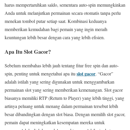
harus mempertaruhkan saldo, sementara auto-spin memungkinkan
Anda untuk melanjutkan permainan secara otomatis tanpa perlu
menekan tombol putar setiap saat. Kombinasi keduanya
memberikan kemudahan bagi pemain yang ingin meraih
keuntungan lebih besar dengan cara yang lebih efisien.
Apa Itu Slot Gacor?
Sebelum membahas lebih jauh tentang fitur free spin dan auto-
slot gacor
spin, penting untuk mengetahui apa itu
. “Gacor”
adalah istilah yang sering digunakan untuk menggambarkan
permainan slot yang sering memberikan kemenangan. Slot gacor
biasanya memiliki RTP (Return to Player) yang lebih tinggi, yang
artinya peluang untuk menang dalam permainan tersebut lebih
besar dibandingkan dengan slot biasa. Dengan memilih slot gacor,
pemain dapat meningkatkan kesempatan mereka untuk