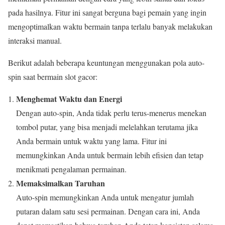
pada hasilnya. Fitur ini sangat berguna bagi pemain yang ingin
mengoptimalkan waktu bermain tanpa terlalu banyak melakukan
interaksi manual.
Berikut adalah beberapa keuntungan menggunakan pola auto-
spin saat bermain slot gacor:
Menghemat Waktu dan Energi
Dengan auto-spin, Anda tidak perlu terus-menerus menekan
tombol putar, yang bisa menjadi melelahkan terutama jika
Anda bermain untuk waktu yang lama. Fitur ini
memungkinkan Anda untuk bermain lebih efisien dan tetap
menikmati pengalaman permainan.
Memaksimalkan Taruhan
Auto-spin memungkinkan Anda untuk mengatur jumlah
putaran dalam satu sesi permainan. Dengan cara ini, Anda