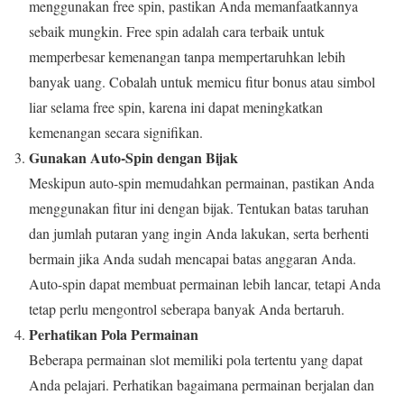
menggunakan free spin, pastikan Anda memanfaatkannya
sebaik mungkin. Free spin adalah cara terbaik untuk
memperbesar kemenangan tanpa mempertaruhkan lebih
banyak uang. Cobalah untuk memicu fitur bonus atau simbol
liar selama free spin, karena ini dapat meningkatkan
kemenangan secara signifikan.
Gunakan Auto-Spin dengan Bijak
Meskipun auto-spin memudahkan permainan, pastikan Anda
menggunakan fitur ini dengan bijak. Tentukan batas taruhan
dan jumlah putaran yang ingin Anda lakukan, serta berhenti
bermain jika Anda sudah mencapai batas anggaran Anda.
Auto-spin dapat membuat permainan lebih lancar, tetapi Anda
tetap perlu mengontrol seberapa banyak Anda bertaruh.
Perhatikan Pola Permainan
Beberapa permainan slot memiliki pola tertentu yang dapat
Anda pelajari. Perhatikan bagaimana permainan berjalan dan