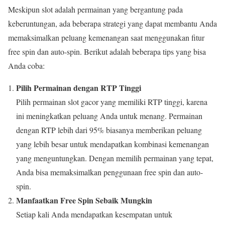
Meskipun slot adalah permainan yang bergantung pada
keberuntungan, ada beberapa strategi yang dapat membantu Anda
memaksimalkan peluang kemenangan saat menggunakan fitur
free spin dan auto-spin. Berikut adalah beberapa tips yang bisa
Anda coba:
Pilih Permainan dengan RTP Tinggi
Pilih permainan slot gacor yang memiliki RTP tinggi, karena
ini meningkatkan peluang Anda untuk menang. Permainan
dengan RTP lebih dari 95% biasanya memberikan peluang
yang lebih besar untuk mendapatkan kombinasi kemenangan
yang menguntungkan. Dengan memilih permainan yang tepat,
Anda bisa memaksimalkan penggunaan free spin dan auto-
spin.
Manfaatkan Free Spin Sebaik Mungkin
Setiap kali Anda mendapatkan kesempatan untuk