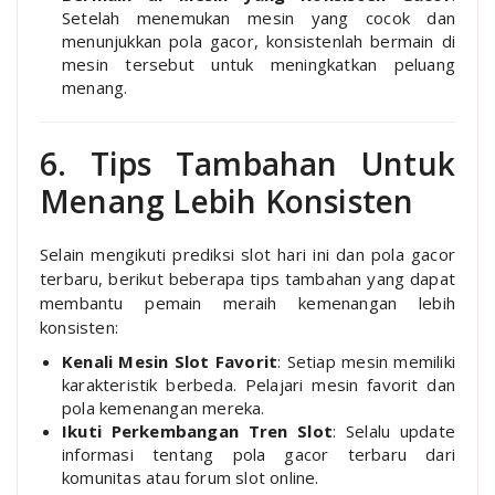
Setelah menemukan mesin yang cocok dan
menunjukkan pola gacor, konsistenlah bermain di
mesin tersebut untuk meningkatkan peluang
menang.
6. Tips Tambahan Untuk
Menang Lebih Konsisten
Selain mengikuti prediksi slot hari ini dan pola gacor
terbaru, berikut beberapa tips tambahan yang dapat
membantu pemain meraih kemenangan lebih
konsisten:
Kenali Mesin Slot Favorit
: Setiap mesin memiliki
karakteristik berbeda. Pelajari mesin favorit dan
pola kemenangan mereka.
Ikuti Perkembangan Tren Slot
: Selalu update
informasi tentang pola gacor terbaru dari
komunitas atau forum slot online.