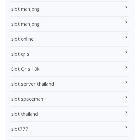
slot mahjong
slot mahjong'
slot online
slot qris
Slot Qris 10k
slot server thailand
slot spaceman
slot thailand
slot777