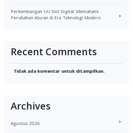
Perkembangan UU Slot Digital: Memahami
Perubahan Aturan di Era Teknologi Modern
Recent Comments
Tidak ada komentar untuk ditampilkan.
Archives
Agustus 2026