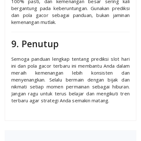
100% pasti, dan kemenangan besar sering kali
bergantung pada keberuntungan. Gunakan prediksi
dan pola gacor sebagai panduan, bukan jaminan
kemenangan mutlak.
9. Penutup
Semoga panduan lengkap tentang prediksi slot hari
ini dan pola gacor terbaru ini membantu Anda dalam
meraih kemenangan lebih konsisten dan
menyenangkan. Selalu bermain dengan bijak dan
nikmati setiap momen permainan sebagai hiburan.
Jangan ragu untuk terus belajar dan mengikuti tren
terbaru agar strategi Anda semakin matang.