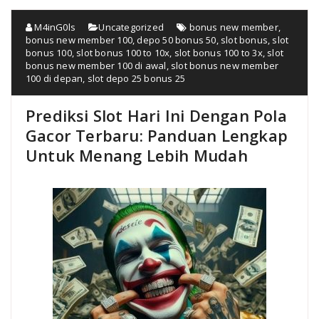
M4inG0ls
Uncategorized
bonus new member
,
bonus new member 100
,
depo 50 bonus 50
,
slot bonus
,
slot
bonus 100
,
slot bonus 100 to 10x
,
slot bonus 100 to 3x
,
slot
bonus new member 100 di awal
,
slot bonus new member
100 di depan
,
slot depo 25 bonus 25
Prediksi Slot Hari Ini Dengan Pola
Gacor Terbaru: Panduan Lengkap
Untuk Menang Lebih Mudah