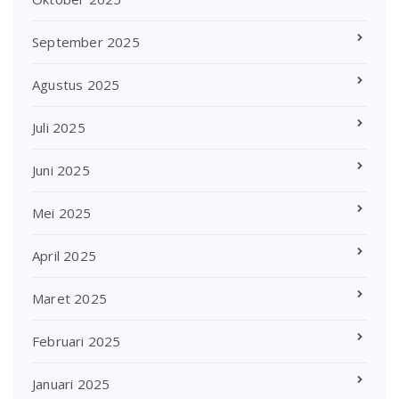
September 2025
Agustus 2025
Juli 2025
Juni 2025
Mei 2025
April 2025
Maret 2025
Februari 2025
Januari 2025