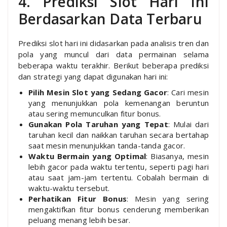
4. Prediksi Slot Hari Ini
Berdasarkan Data Terbaru
Prediksi slot hari ini didasarkan pada analisis tren dan
pola yang muncul dari data permainan selama
beberapa waktu terakhir. Berikut beberapa prediksi
dan strategi yang dapat digunakan hari ini:
Pilih Mesin Slot yang Sedang Gacor
: Cari mesin
yang menunjukkan pola kemenangan beruntun
atau sering memunculkan fitur bonus.
Gunakan Pola Taruhan yang Tepat
: Mulai dari
taruhan kecil dan naikkan taruhan secara bertahap
saat mesin menunjukkan tanda-tanda gacor.
Waktu Bermain yang Optimal
: Biasanya, mesin
lebih gacor pada waktu tertentu, seperti pagi hari
atau saat jam-jam tertentu. Cobalah bermain di
waktu-waktu tersebut.
Perhatikan Fitur Bonus
: Mesin yang sering
mengaktifkan fitur bonus cenderung memberikan
peluang menang lebih besar.