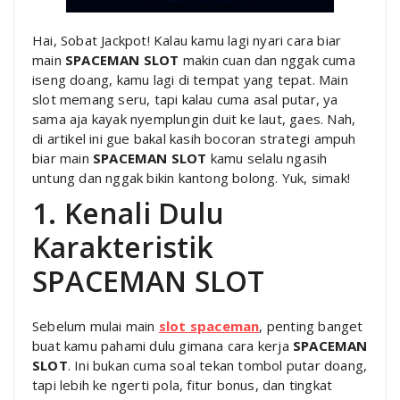
Hai, Sobat Jackpot! Kalau kamu lagi nyari cara biar
main
SPACEMAN SLOT
makin cuan dan nggak cuma
iseng doang, kamu lagi di tempat yang tepat. Main
slot memang seru, tapi kalau cuma asal putar, ya
sama aja kayak nyemplungin duit ke laut, gaes. Nah,
di artikel ini gue bakal kasih bocoran strategi ampuh
biar main
SPACEMAN SLOT
kamu selalu ngasih
untung dan nggak bikin kantong bolong. Yuk, simak!
1. Kenali Dulu
Karakteristik
SPACEMAN SLOT
Sebelum mulai main
slot spaceman
, penting banget
buat kamu pahami dulu gimana cara kerja
SPACEMAN
SLOT
. Ini bukan cuma soal tekan tombol putar doang,
tapi lebih ke ngerti pola, fitur bonus, dan tingkat