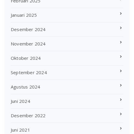
Februari 2025
Januari 2025
Desember 2024
November 2024
Oktober 2024
September 2024
Agustus 2024
Juni 2024
Desember 2022
Juni 2021