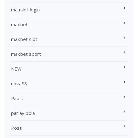
mauslot login
maxbet
maxbet slot
maxbet sport
NEW
nova88
Pablic
parlay bola
Post