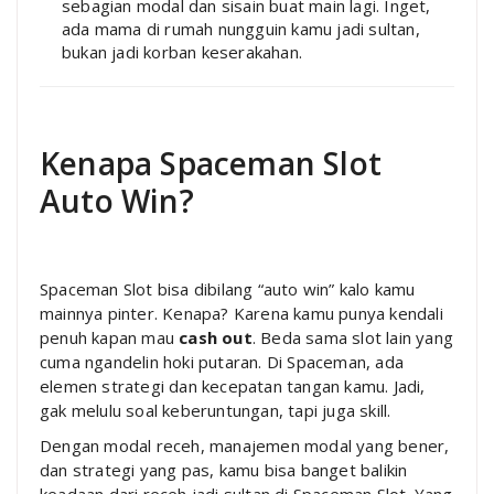
sebagian modal dan sisain buat main lagi. Inget,
ada mama di rumah nungguin kamu jadi sultan,
bukan jadi korban keserakahan.
Kenapa Spaceman Slot
Auto Win?
Spaceman Slot bisa dibilang “auto win” kalo kamu
mainnya pinter. Kenapa? Karena kamu punya kendali
penuh kapan mau
cash out
. Beda sama slot lain yang
cuma ngandelin hoki putaran. Di Spaceman, ada
elemen strategi dan kecepatan tangan kamu. Jadi,
gak melulu soal keberuntungan, tapi juga skill.
Dengan modal receh, manajemen modal yang bener,
dan strategi yang pas, kamu bisa banget balikin
keadaan dari receh jadi sultan di Spaceman Slot. Yang