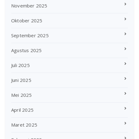
November 2025
Oktober 2025
September 2025
Agustus 2025
Juli 2025
Juni 2025
Mei 2025
April 2025
Maret 2025