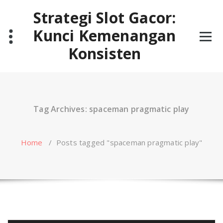
Skip
Strategi Slot Gacor:
to
content
Kunci Kemenangan
Konsisten
Tag Archives: spaceman pragmatic play
Home
/
Posts tagged "spaceman pragmatic play"