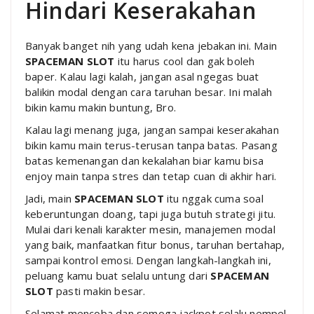
Hindari Keserakahan
Banyak banget nih yang udah kena jebakan ini. Main
SPACEMAN SLOT
itu harus cool dan gak boleh
baper. Kalau lagi kalah, jangan asal ngegas buat
balikin modal dengan cara taruhan besar. Ini malah
bikin kamu makin buntung, Bro.
Kalau lagi menang juga, jangan sampai keserakahan
bikin kamu main terus-terusan tanpa batas. Pasang
batas kemenangan dan kekalahan biar kamu bisa
enjoy main tanpa stres dan tetap cuan di akhir hari.
Jadi, main
SPACEMAN SLOT
itu nggak cuma soal
keberuntungan doang, tapi juga butuh strategi jitu.
Mulai dari kenali karakter mesin, manajemen modal
yang baik, manfaatkan fitur bonus, taruhan bertahap,
sampai kontrol emosi. Dengan langkah-langkah ini,
peluang kamu buat selalu untung dari
SPACEMAN
SLOT
pasti makin besar.
Selamat mencoba dan semoga jackpot selalu nempel