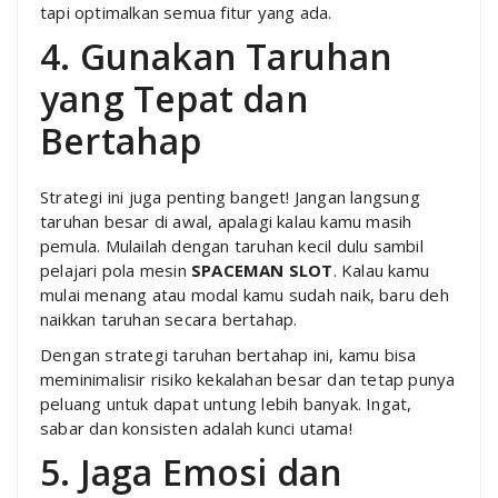
tapi optimalkan semua fitur yang ada.
4. Gunakan Taruhan
yang Tepat dan
Bertahap
Strategi ini juga penting banget! Jangan langsung
taruhan besar di awal, apalagi kalau kamu masih
pemula. Mulailah dengan taruhan kecil dulu sambil
pelajari pola mesin
SPACEMAN SLOT
. Kalau kamu
mulai menang atau modal kamu sudah naik, baru deh
naikkan taruhan secara bertahap.
Dengan strategi taruhan bertahap ini, kamu bisa
meminimalisir risiko kekalahan besar dan tetap punya
peluang untuk dapat untung lebih banyak. Ingat,
sabar dan konsisten adalah kunci utama!
5. Jaga Emosi dan