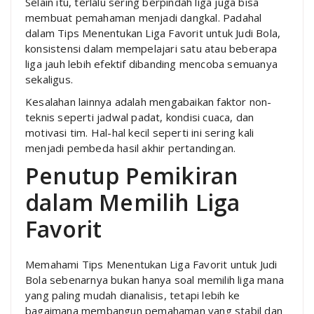
Selain itu, terlalu sering berpindah liga juga bisa
membuat pemahaman menjadi dangkal. Padahal
dalam Tips Menentukan Liga Favorit untuk Judi Bola,
konsistensi dalam mempelajari satu atau beberapa
liga jauh lebih efektif dibanding mencoba semuanya
sekaligus.
Kesalahan lainnya adalah mengabaikan faktor non-
teknis seperti jadwal padat, kondisi cuaca, dan
motivasi tim. Hal-hal kecil seperti ini sering kali
menjadi pembeda hasil akhir pertandingan.
Penutup Pemikiran
dalam Memilih Liga
Favorit
Memahami Tips Menentukan Liga Favorit untuk Judi
Bola sebenarnya bukan hanya soal memilih liga mana
yang paling mudah dianalisis, tetapi lebih ke
bagaimana membangun pemahaman yang stabil dan