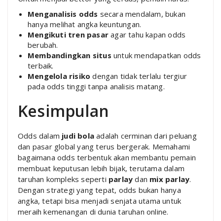
Menganalisis odds
secara mendalam, bukan
hanya melihat angka keuntungan.
Mengikuti tren pasar
agar tahu kapan odds
berubah.
Membandingkan situs
untuk mendapatkan odds
terbaik.
Mengelola risiko
dengan tidak terlalu tergiur
pada odds tinggi tanpa analisis matang.
Kesimpulan
Odds dalam
judi bola
adalah cerminan dari peluang
dan pasar global yang terus bergerak. Memahami
bagaimana odds terbentuk akan membantu pemain
membuat keputusan lebih bijak, terutama dalam
taruhan kompleks seperti
parlay
dan
mix parlay
.
Dengan strategi yang tepat, odds bukan hanya
angka, tetapi bisa menjadi senjata utama untuk
meraih kemenangan di dunia taruhan online.