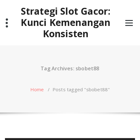
Skip
Strategi Slot Gacor:
to
content
Kunci Kemenangan
Konsisten
Tag Archives: sbobet88
Home
/
Posts tagged "sbobet88"