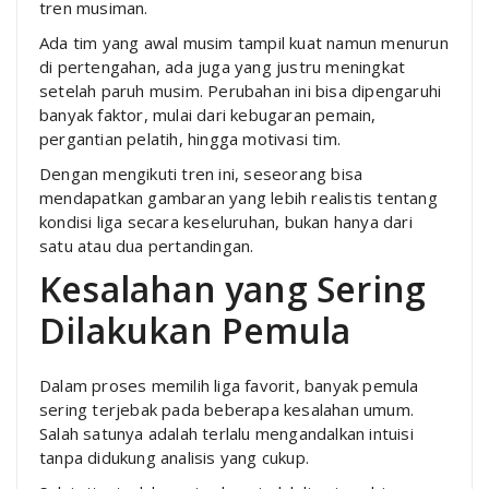
tren musiman.
Ada tim yang awal musim tampil kuat namun menurun
di pertengahan, ada juga yang justru meningkat
setelah paruh musim. Perubahan ini bisa dipengaruhi
banyak faktor, mulai dari kebugaran pemain,
pergantian pelatih, hingga motivasi tim.
Dengan mengikuti tren ini, seseorang bisa
mendapatkan gambaran yang lebih realistis tentang
kondisi liga secara keseluruhan, bukan hanya dari
satu atau dua pertandingan.
Kesalahan yang Sering
Dilakukan Pemula
Dalam proses memilih liga favorit, banyak pemula
sering terjebak pada beberapa kesalahan umum.
Salah satunya adalah terlalu mengandalkan intuisi
tanpa didukung analisis yang cukup.