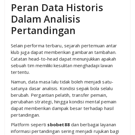
Peran Data Historis
Dalam Analisis
Pertandingan
Selain performa terbaru, sejarah pertemuan antar
klub juga dapat memberikan gambaran tambahan.
Catatan head-to-head dapat menunjukkan apakah
sebuah tim memiliki kesulitan menghadapi lawan
tertentu.
Namun, data masa lalu tidak boleh menjadi satu-
satunya dasar analisis. Kondisi sepak bola selalu
berubah. Pergantian pelatih, transfer pemain,
perubahan strategi, hingga kondisi mental pemain
dapat memberikan dampak besar terhadap hasil
pertandingan.
Platform seperti
sbobet88
dan berbagai layanan
informasi pertandingan sering menjadi rujukan bagi