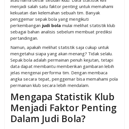
menjadi salah satu faktor penting untuk memahami
kekuatan dan kelemahan sebuah tim. Banyak
penggemar sepak bola yang mengikuti
perkembangan
judi bola
mulai melihat statistik klub
sebagai bahan analisis sebelum membuat prediksi
pertandingan.
Namun, apakah melihat statistik saja cukup untuk
mengetahui siapa yang akan menang? Tidak selalu.
Sepak bola adalah permainan penuh kejutan, tetapi
data dapat membantu memberikan gambaran lebih
jelas mengenai performa tim. Dengan membaca
angka secara tepat, penggemar bisa memahami pola
permainan klub secara lebih mendalam.
Mengapa Statistik Klub
Menjadi Faktor Penting
Dalam Judi Bola?