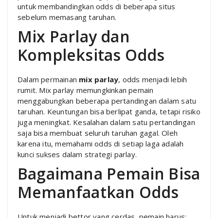
untuk membandingkan odds di beberapa situs
sebelum memasang taruhan.
Mix Parlay dan
Kompleksitas Odds
Dalam permainan
mix parlay
, odds menjadi lebih
rumit. Mix parlay memungkinkan pemain
menggabungkan beberapa pertandingan dalam satu
taruhan. Keuntungan bisa berlipat ganda, tetapi risiko
juga meningkat. Kesalahan dalam satu pertandingan
saja bisa membuat seluruh taruhan gagal. Oleh
karena itu, memahami odds di setiap laga adalah
kunci sukses dalam strategi parlay.
Bagaimana Pemain Bisa
Memanfaatkan Odds
Untuk menjadi bettor yang cerdas, pemain harus: