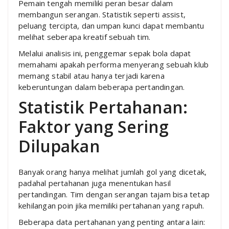
Pemain tengah memiliki peran besar dalam
membangun serangan. Statistik seperti assist,
peluang tercipta, dan umpan kunci dapat membantu
melihat seberapa kreatif sebuah tim.
Melalui analisis ini, penggemar sepak bola dapat
memahami apakah performa menyerang sebuah klub
memang stabil atau hanya terjadi karena
keberuntungan dalam beberapa pertandingan.
Statistik Pertahanan:
Faktor yang Sering
Dilupakan
Banyak orang hanya melihat jumlah gol yang dicetak,
padahal pertahanan juga menentukan hasil
pertandingan. Tim dengan serangan tajam bisa tetap
kehilangan poin jika memiliki pertahanan yang rapuh.
Beberapa data pertahanan yang penting antara lain: