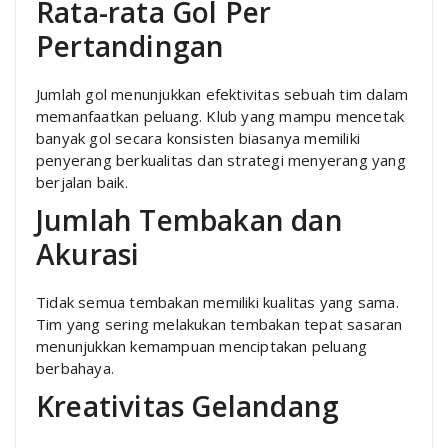
Rata-rata Gol Per
Pertandingan
Jumlah gol menunjukkan efektivitas sebuah tim dalam
memanfaatkan peluang. Klub yang mampu mencetak
banyak gol secara konsisten biasanya memiliki
penyerang berkualitas dan strategi menyerang yang
berjalan baik.
Jumlah Tembakan dan
Akurasi
Tidak semua tembakan memiliki kualitas yang sama.
Tim yang sering melakukan tembakan tepat sasaran
menunjukkan kemampuan menciptakan peluang
berbahaya.
Kreativitas Gelandang