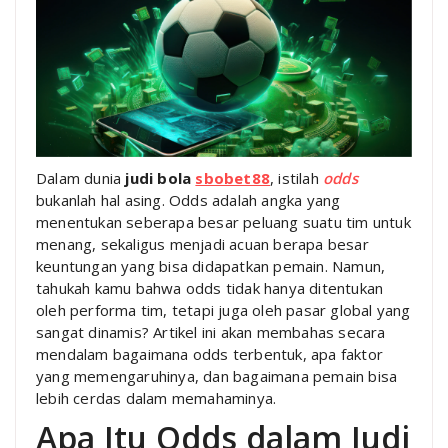
Dalam dunia
judi bola
sbobet88
, istilah
odds
bukanlah hal asing. Odds adalah angka yang
menentukan seberapa besar peluang suatu tim untuk
menang, sekaligus menjadi acuan berapa besar
keuntungan yang bisa didapatkan pemain. Namun,
tahukah kamu bahwa odds tidak hanya ditentukan
oleh performa tim, tetapi juga oleh pasar global yang
sangat dinamis? Artikel ini akan membahas secara
mendalam bagaimana odds terbentuk, apa faktor
yang memengaruhinya, dan bagaimana pemain bisa
lebih cerdas dalam memahaminya.
Apa Itu Odds dalam Judi