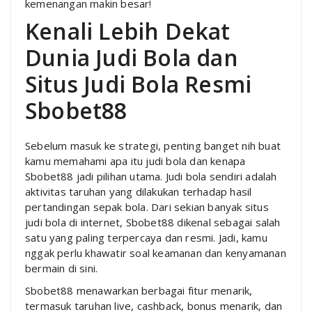
kemenangan makin besar!
Kenali Lebih Dekat
Dunia Judi Bola dan
Situs Judi Bola Resmi
Sbobet88
Sebelum masuk ke strategi, penting banget nih buat
kamu memahami apa itu judi bola dan kenapa
Sbobet88 jadi pilihan utama. Judi bola sendiri adalah
aktivitas taruhan yang dilakukan terhadap hasil
pertandingan sepak bola. Dari sekian banyak situs
judi bola di internet, Sbobet88 dikenal sebagai salah
satu yang paling terpercaya dan resmi. Jadi, kamu
nggak perlu khawatir soal keamanan dan kenyamanan
bermain di sini.
Sbobet88 menawarkan berbagai fitur menarik,
termasuk taruhan live, cashback, bonus menarik, dan