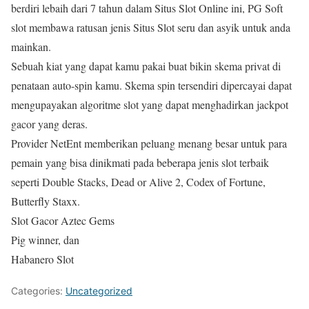
berdiri lebaih dari 7 tahun dalam Situs Slot Online ini, PG Soft
slot membawa ratusan jenis Situs Slot seru dan asyik untuk anda
mainkan.
Sebuah kiat yang dapat kamu pakai buat bikin skema privat di
penataan auto-spin kamu. Skema spin tersendiri dipercayai dapat
mengupayakan algoritme slot yang dapat menghadirkan jackpot
gacor yang deras.
Provider NetEnt memberikan peluang menang besar untuk para
pemain yang bisa dinikmati pada beberapa jenis slot terbaik
seperti Double Stacks, Dead or Alive 2, Codex of Fortune,
Butterfly Staxx.
Slot Gacor Aztec Gems
Pig winner, dan
Habanero Slot
Categories:
Uncategorized