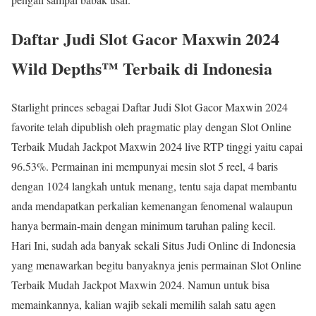
Daftar Judi Slot Gacor Maxwin 2024
Wild Depths™ Terbaik di Indonesia
Starlight princes sebagai Daftar Judi Slot Gacor Maxwin 2024
favorite telah dipublish oleh pragmatic play dengan Slot Online
Terbaik Mudah Jackpot Maxwin 2024 live RTP tinggi yaitu capai
96.53%. Permainan ini mempunyai mesin slot 5 reel, 4 baris
dengan 1024 langkah untuk menang, tentu saja dapat membantu
anda mendapatkan perkalian kemenangan fenomenal walaupun
hanya bermain-main dengan minimum taruhan paling kecil.
Hari Ini, sudah ada banyak sekali Situs Judi Online di Indonesia
yang menawarkan begitu banyaknya jenis permainan Slot Online
Terbaik Mudah Jackpot Maxwin 2024. Namun untuk bisa
memainkannya, kalian wajib sekali memilih salah satu agen