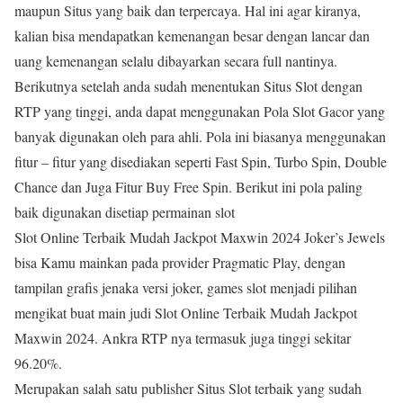
maupun Situs yang baik dan terpercaya. Hal ini agar kiranya,
kalian bisa mendapatkan kemenangan besar dengan lancar dan
uang kemenangan selalu dibayarkan secara full nantinya.
Berikutnya setelah anda sudah menentukan Situs Slot dengan
RTP yang tinggi, anda dapat menggunakan Pola Slot Gacor yang
banyak digunakan oleh para ahli. Pola ini biasanya menggunakan
fitur – fitur yang disediakan seperti Fast Spin, Turbo Spin, Double
Chance dan Juga Fitur Buy Free Spin. Berikut ini pola paling
baik digunakan disetiap permainan slot
Slot Online Terbaik Mudah Jackpot Maxwin 2024 Joker’s Jewels
bisa Kamu mainkan pada provider Pragmatic Play, dengan
tampilan grafis jenaka versi joker, games slot menjadi pilihan
mengikat buat main judi Slot Online Terbaik Mudah Jackpot
Maxwin 2024. Ankra RTP nya termasuk juga tinggi sekitar
96.20%.
Merupakan salah satu publisher Situs Slot terbaik yang sudah