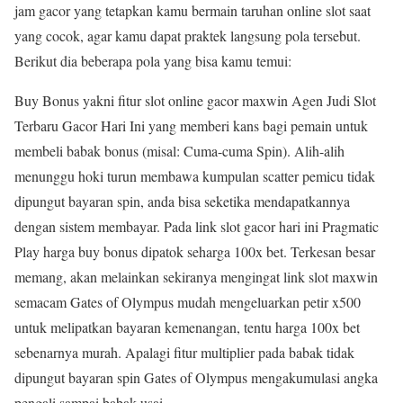
jam gacor yang tetapkan kamu bermain taruhan online slot saat
yang cocok, agar kamu dapat praktek langsung pola tersebut.
Berikut dia beberapa pola yang bisa kamu temui:
Buy Bonus yakni fitur slot online gacor maxwin Agen Judi Slot
Terbaru Gacor Hari Ini yang memberi kans bagi pemain untuk
membeli babak bonus (misal: Cuma-cuma Spin). Alih-alih
menunggu hoki turun membawa kumpulan scatter pemicu tidak
dipungut bayaran spin, anda bisa seketika mendapatkannya
dengan sistem membayar. Pada link slot gacor hari ini Pragmatic
Play harga buy bonus dipatok seharga 100x bet. Terkesan besar
memang, akan melainkan sekiranya mengingat link slot maxwin
semacam Gates of Olympus mudah mengeluarkan petir x500
untuk melipatkan bayaran kemenangan, tentu harga 100x bet
sebenarnya murah. Apalagi fitur multiplier pada babak tidak
dipungut bayaran spin Gates of Olympus mengakumulasi angka
pengali sampai babak usai.